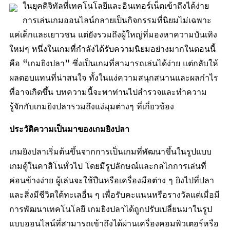
ในยุคดิจิทัลที่เทคโนโลยีและอินเทอร์เน็ตเข้าถึงได้ง่าย
การเล่นเกมออนไลน์กลายเป็นกิจกรรมที่นิยมไม่เฉพาะ
แค่เด็กและเยาวชน แต่ยังรวมถึงผู้ใหญ่ที่มองหาความบันเทิง
ใหม่ๆ หนึ่งในเกมที่กำลังได้รับความนิยมอย่างมากในตอนนี้
คือ “เกมยิงปลา” ซึ่งเป็นเกมที่สามารถเล่นได้ง่าย แต่กลับให้
ผลตอบแทนที่น่าสนใจ ทั้งในแง่ความสนุกสนานและผลกำไร
ที่อาจเกิดขึ้น บทความนี้จะพาท่านไปสำรวจและทำความ
รู้จักกับเกมยิงปลารวมถึงแง่มุมต่างๆ ที่เกี่ยวข้อง
ประวัติความเป็นมาของเกมยิงปลา
เกมยิงปลาเริ่มต้นขึ้นจากการเป็นเกมที่พัฒนาขึ้นในรูปแบบ
เกมตู้ในคาสิโนทั่วไป โดยมีรูปลักษณ์และกลไกการเล่นที่
ค่อนข้างง่าย ผู้เล่นจะใช้ปืนหรือเครื่องมือต่าง ๆ ยิงไปที่ปลา
และสิ่งมีชีวิตใต้ทะเลอื่น ๆ เพื่อรับคะแนนหรือรางวัลแต่เมื่อมี
การพัฒนาเทคโนโลยี เกมยิงปลาได้ถูกปรับเปลี่ยนมาในรูป
แบบออนไลน์ที่สามารถเข้าถึงได้ผ่านเครื่องคอมพิวเตอร์หรือ