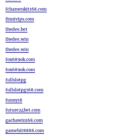
fcharoenkit168.com
finnivips.com
fiwdee.bet
fiwdee.win
fiwdee.win
fox689ok.com
fox689ok.com
fullslotpg
fullslotpg168.com
funny18
future24bet.com
gachawin168.com
gamehit8888.com