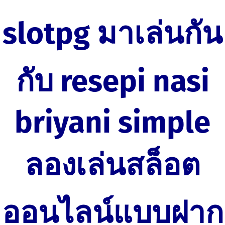
Skip
slotpg มาเล่นกัน
to
content
กับ resepi nasi
briyani simple
ลองเล่นสล็อต
ออนไลน์แบบฝาก