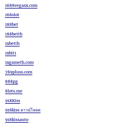
1688vegasx.com
168slot
188bet
188betth
1xbetth
1xbit1
1xgameth.com
789pluss.com
888pg
8lots.me
918Kiss
918kiss ดาวน์โหลด
918kissauto