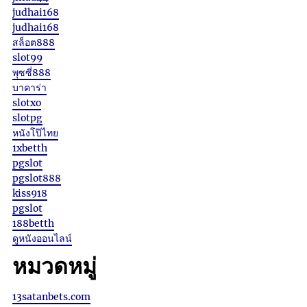
judhai168
judhai168
สล็อต888
slot99
พุซซี่888
บาคาร่า
slotxo
slotpg
หนังโป๊ไทย
1xbetth
pgslot
pgslot888
kiss918
pgslot
188betth
ดูหนังออนไลน์
หมวดหมู่
13satanbets.com