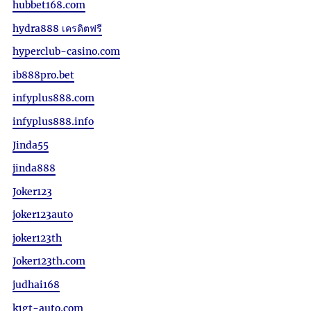
hubbet168.com
hydra888 เครดิตฟรี
hyperclub-casino.com
ib888pro.bet
infyplus888.com
infyplus888.info
Jinda55
jinda888
Joker123
joker123auto
joker123th
Joker123th.com
judhai168
k1gt-auto.com