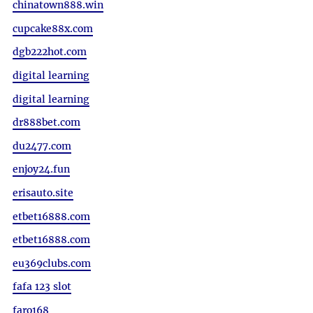
chinatown888.win
cupcake88x.com
dgb222hot.com
digital learning
digital learning
dr888bet.com
du2477.com
enjoy24.fun
erisauto.site
etbet16888.com
etbet16888.com
eu369clubs.com
fafa 123 slot
faro168