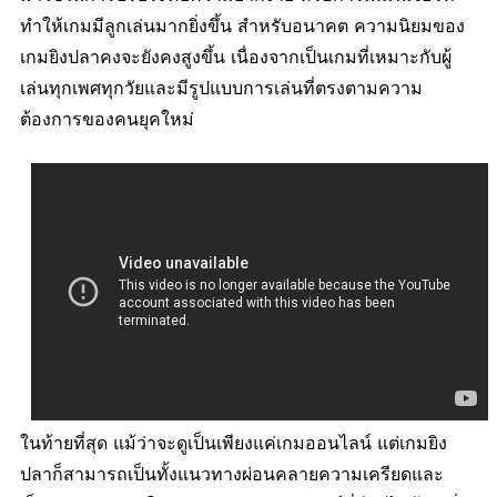
ทำให้เกมมีลูกเล่นมากยิ่งขึ้น สำหรับอนาคต ความนิยมของ
เกมยิงปลาคงจะยังคงสูงขึ้น เนื่องจากเป็นเกมที่เหมาะกับผู้
เล่นทุกเพศทุกวัยและมีรูปแบบการเล่นที่ตรงตามความ
ต้องการของคนยุคใหม่
ในท้ายที่สุด แม้ว่าจะดูเป็นเพียงแค่เกมออนไลน์ แต่เกมยิง
ปลาก็สามารถเป็นทั้งแนวทางผ่อนคลายความเครียดและ