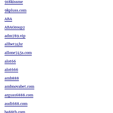
918kissme
9kpluss.com
ABA
ABAGroup2
adm789.vip
allbet24hr
allone745s.com
alot66
alot666
amb888
ambnovabet.com
argus16888.com
audi688.com
ba88th.com