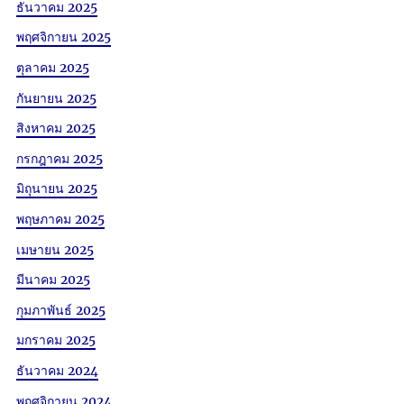
ธันวาคม 2025
พฤศจิกายน 2025
ตุลาคม 2025
กันยายน 2025
สิงหาคม 2025
กรกฎาคม 2025
มิถุนายน 2025
พฤษภาคม 2025
เมษายน 2025
มีนาคม 2025
กุมภาพันธ์ 2025
มกราคม 2025
ธันวาคม 2024
พฤศจิกายน 2024