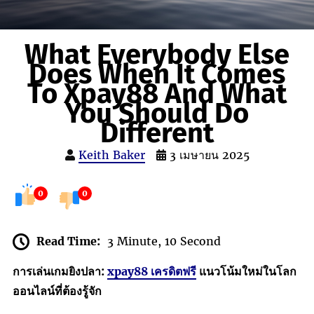
What Everybody Else
Does When It Comes
To Xpay88 And What
You Should Do
Different
Keith Baker
3 เมษายน 2025
0
0
Read Time:
3 Minute, 10 Second
การเล่นเกมยิงปลา:
xpay88 เครดิตฟรี
แนวโน้มใหม่ในโลก
ออนไลน์ที่ต้องรู้จัก