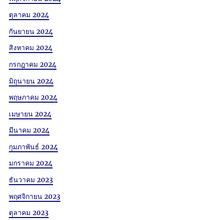
ตุลาคม 2024
กันยายน 2024
สิงหาคม 2024
กรกฎาคม 2024
มิถุนายน 2024
พฤษภาคม 2024
เมษายน 2024
มีนาคม 2024
กุมภาพันธ์ 2024
มกราคม 2024
ธันวาคม 2023
พฤศจิกายน 2023
ตุลาคม 2023