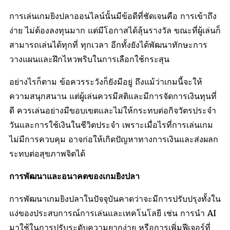
การเล่นเกมยิงปลาออนไลน์นั้นมีข้อดีที่ชัดเจนคือ การเข้าถึง
ง่าย ไม่ต้องลงทุนมาก แต่มีโอกาสได้ลุ้นรางวัล ขณะที่ผู้เล่นก็
สามารถเล่นได้ทุกที่ ทุกเวลา อีกทั้งยังได้พัฒนาทักษะการ
วางแผนและฝึกไหวพริบในการเลือกใช้กระสุน
อย่างไรก็ตาม ข้อควรระวังก็ยังมีอยู่ ถึงแม้ว่าเกมนี้จะให้
ความสนุกสนาน แต่ผู้เล่นควรมีสติและมีการจัดการเงินทุนที่
ดี ควรเล่นอย่างมีขอบเขตและไม่ให้กระทบต่อกิจวัตรประจำ
วันและการใช้เงินในชีวิตประจำ เพราะเมื่อไรที่การเล่นเกม
ไม่มีการควบคุม อาจก่อให้เกิดปัญหาทางการเงินและส่งผลก
ระทบต่อสุขภาพจิตได้
การพัฒนาและอนาคตของเกมยิงปลา
การพัฒนาเกมยิงปลาในปัจจุบันคาดว่าจะมีการปรับปรุงทั้งใน
แง่ของประสบการณ์การเล่นและเทคโนโลยี เช่น การนำ AI
มาใช้ในการปรับระดับความยากง่าย หรือการเพิ่มฟีเจอร์ที่