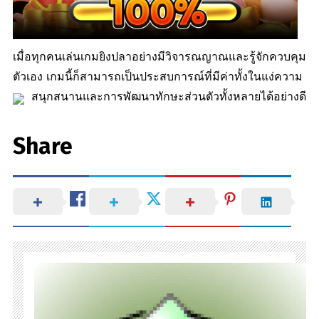
เมื่อทุกคนเล่นเกมยิงปลาอย่างมีวิจารณญาณและรู้จักควบคุม
ตัวเอง เกมนี้ก็สามารถเป็นประสบการณ์ที่มีค่าทั้งในแง่ความ
สนุกสนานและการพัฒนาทักษะส่วนตัวทั้งหลายได้อย่างดี
Share