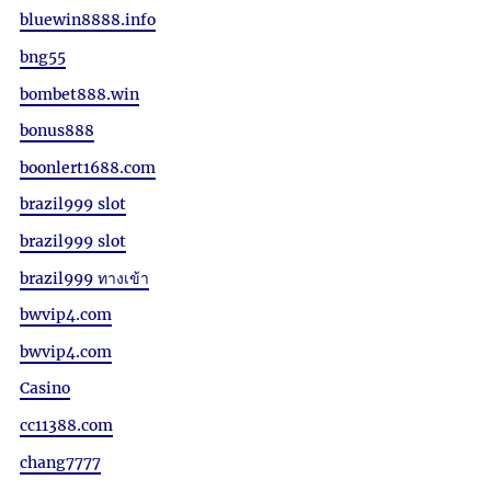
bluewin8888.info
bng55
bombet888.win
bonus888
boonlert1688.com
brazil999 slot
brazil999 slot
brazil999 ทางเข้า
bwvip4.com
bwvip4.com
Casino
cc11388.com
chang7777