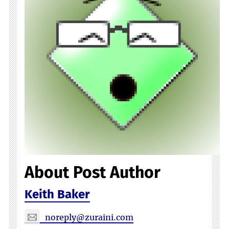
About Post Author
Keith Baker
noreply@zuraini.com