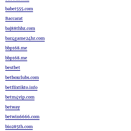
babet555.com
Baccarat
baj88thbz.com
bar4game24hr.com
bbp168.me
bbp168.me
bestbet
betboxclubs.com
betflixtikto.info
betm4vip.com
betway
betwin6666.com
bio285th.com