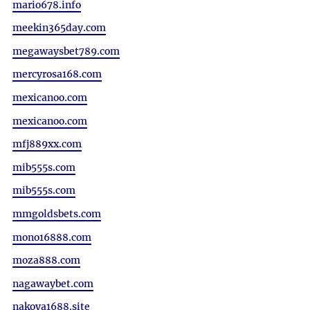
mario678.info
meekin365day.com
megawaysbet789.com
mercyrosa168.com
mexicanoo.com
mexicanoo.com
mfj889xx.com
mib555s.com
mib555s.com
mmgoldsbets.com
mono16888.com
moza888.com
nagawaybet.com
nakoya1688.site