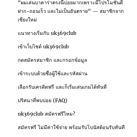
“ผมเล่นบาคาร่าตรงนี้บ่อยมากเพราะมีโปรโมชั่นดี
ฝาก-ถอนเร็ว และไม่เป็นอันตราย” — สมาชิกจาก
เชียงใหม่
แนวทางเริ่มกับ uk369club
เข้าเว็บไซต์ uk369club
กดสมัครสมาชิก และกรอกข้อมูล
เข้าระบบด้วยชื่อผู้ใช้และรหัสผ่าน
เลือกรับเครดิตฟรี และก็เริ่มเล่นเกมได้ทันที
ปริศนาที่พบบ่อย (FAQ)
uk369club สมัครฟรีไหม?
สมัครฟรี ไม่มีค่าใช้จ่าย พร้อมรับโบนัสต้อนรับทันที