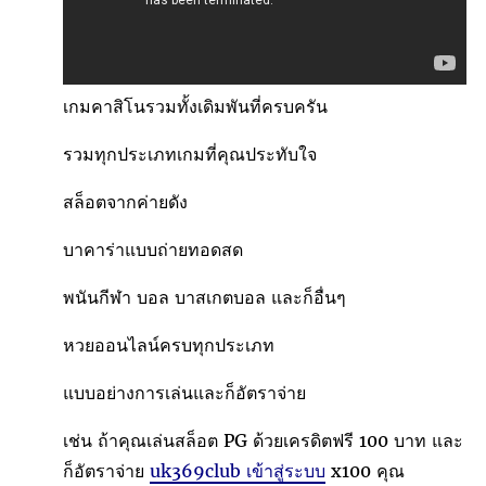
เกมคาสิโนรวมทั้งเดิมพันที่ครบครัน
รวมทุกประเภทเกมที่คุณประทับใจ
สล็อตจากค่ายดัง
บาคาร่าแบบถ่ายทอดสด
พนันกีฬา บอล บาสเกตบอล และก็อื่นๆ
หวยออนไลน์ครบทุกประเภท
แบบอย่างการเล่นและก็อัตราจ่าย
เช่น ถ้าคุณเล่นสล็อต PG ด้วยเครดิตฟรี 100 บาท และ
ก็อัตราจ่าย
uk369club เข้าสู่ระบบ
x100 คุณ