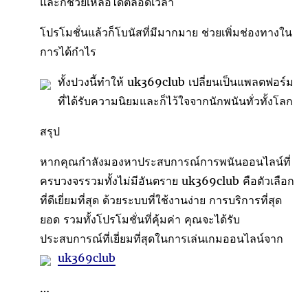
และก็ช่วยเหลือได้ตลอดเวลา
โปรโมชั่นแล้วก็โบนัสที่มีมากมาย ช่วยเพิ่มช่องทางใน
การได้กำไร
ทั้งปวงนี้ทำให้ uk369club เปลี่ยนเป็นแพลตฟอร์ม
ที่ได้รับความนิยมและก็ไว้ใจจากนักพนันทั่วทั้งโลก
สรุป
หากคุณกำลังมองหาประสบการณ์การพนันออนไลน์ที่
ครบวงจรรวมทั้งไม่มีอันตราย uk369club คือตัวเลือก
ที่ดีเยี่ยมที่สุด ด้วยระบบที่ใช้งานง่าย การบริการที่สุด
ยอด รวมทั้งโปรโมชั่นที่คุ้มค่า คุณจะได้รับ
ประสบการณ์ที่เยี่ยมที่สุดในการเล่นเกมออนไลน์จาก
uk369club
…