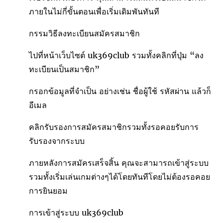
ภายในไม่กี่ขั้นตอนเพื่อเริ่มเดิมพันทันที
กรรมวิธีลงทะเบียนสมัครสมาชิก
ไปที่หน้าเว็บไซต์ uk369club รวมทั้งคลิกที่ปุ่ม “ลง
ทะเบียนเป็นสมาชิก”
กรอกข้อมูลที่จำเป็น อย่างเช่น ชื่อผู้ใช้ รหัสผ่าน แล้วก็
อีเมล
คลิกรับรองการสมัครสมาชิกรวมทั้งรอคอยรับการ
รับรองจากระบบ
ภายหลังการสมัครเสร็จสิ้น คุณจะสามารถเข้าสู่ระบบ
รวมทั้งเริ่มเล่นเกมต่างๆได้โดยทันทีโดยไม่ต้องรอคอย
การยินยอม
การเข้าสู่ระบบ uk369club