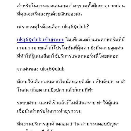
สำหรับในการลองเล่นเกมต่างๆรวมทั้งศึกษาอุบายก่อน
ที่คุณจะเริ่มลงทุนด้วยเงินของตน
เพราะเหตุไรต้องเลือก uk369club?
uk369club เข้าสู่ระบบ
ไม่เพียงแต่เป็นแพลตฟอร์มที่มี
เกมมากมายแล้วก็โปรโมชั่นที่คุ้มค่า ยังมีหลายจุดเด่น
ที่ทำให้ผู้เล่นเลือกใช้บริการแพลตฟอร์มนี้โดยตลอด
จุดเด่นของ uk369club
มีเกมให้เลือกเล่นมากไม่น้อยเลยทีเดียว เป็นต้นว่า คาสิ
โนสด สล็อต เกมยิงปลา แล้วก็เกมกีฬา
ระบบฝาก-ถอนที่เร็วแล้วก็ไม่มีอันตราย ทำให้ผู้เล่น
เชื่อมั่นสำหรับในการทำธุรกรรม
ทีมงานบริการลูกค้าตลอด 1 วัน สามารถตอบปัญหา