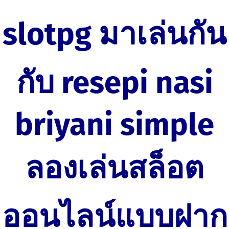
Skip
slotpg มาเล่นกัน
to
content
กับ resepi nasi
briyani simple
ลองเล่นสล็อต
ออนไลน์แบบฝาก