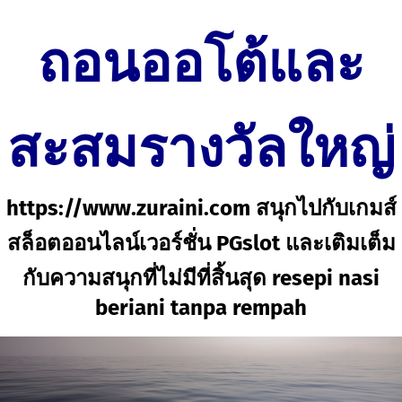
ถอนออโต้และ
สะสมรางวัลใหญ่
https://www.zuraini.com สนุกไปกับเกมส์
สล็อตออนไลน์เวอร์ชั่น PGslot และเติมเต็ม
กับความสนุกที่ไม่มีที่สิ้นสุด resepi nasi
beriani tanpa rempah