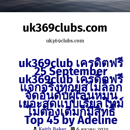
uk369clubs.com
uk369clubs.com
uk369club เครดิตฟรี
25 September
uk369club เครดิตฟรี
แจกจริงทุกยูสไม่ล็อก
จัดอันดับผู้เล่นหมุน
เยอะสุดแบบเรียลไทม์
ไม่ต้องเติมก็มีสิทธิ์
Top 45 by Adeline
Keith Baker
6 ตุลาคม 2025