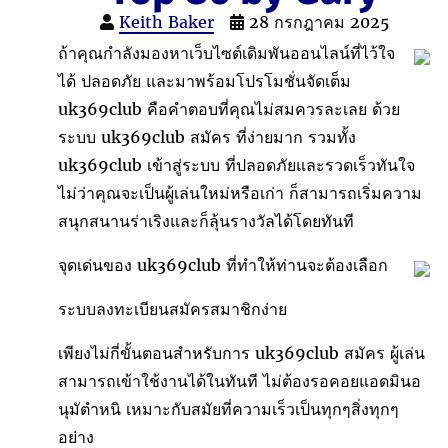
Keith Baker
28 กรกฎาคม 2025
ถ้าคุณกำลังมองหาเว็บไซต์เดิมพันออนไลน์ที่ไว้ใจ
ได้ ปลอดภัย และมาพร้อมโปรโมชั่นจัดเต็ม
uk369club คือคำตอบที่คุณไม่สมควรละเลย ด้วย
ระบบ uk369club สมัคร ที่ง่ายมาก รวมทั้ง
uk369club เข้าสู่ระบบ ที่ปลอดภัยและรวดเร็วทันใจ
ไม่ว่าคุณจะเป็นผู้เล่นใหม่หรือเก่า ก็สามารถเริ่มความ
สนุกสนานร่าเริงและก็ลุ้นรางวัลได้โดยทันที
จุดเด่นของ uk369club ที่ทำให้ท่านจะต้องเลือก
ระบบลงทะเบียนสมัครสมาชิกง่าย
เพียงไม่กี่ขั้นตอนสำหรับการ uk369club สมัคร ผู้เล่น
สามารถเข้าใช้งานได้ในทันที ไม่ต้องรอคอยแอดมินอ
นุมัตำหนิ เหมาะกับสมัยที่ความเร็วเป็นทุกๆสิ่งทุกๆ
อย่าง