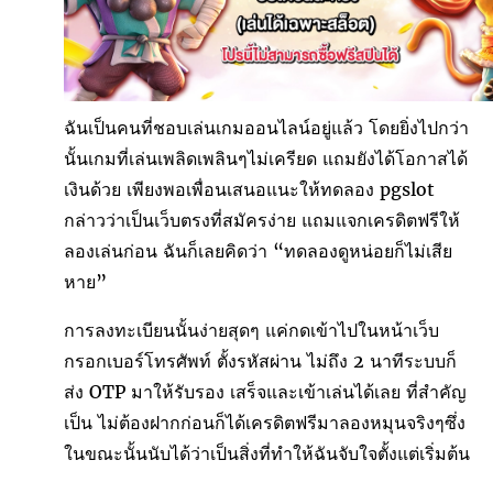
ฉันเป็นคนที่ชอบเล่นเกมออนไลน์อยู่แล้ว โดยยิ่งไปกว่า
นั้นเกมที่เล่นเพลิดเพลินๆไม่เครียด แถมยังได้โอกาสได้
เงินด้วย เพียงพอเพื่อนเสนอแนะให้ทดลอง pgslot
กล่าวว่าเป็นเว็บตรงที่สมัครง่าย แถมแจกเครดิตฟรีให้
ลองเล่นก่อน ฉันก็เลยคิดว่า “ทดลองดูหน่อยก็ไม่เสีย
หาย”
การลงทะเบียนนั้นง่ายสุดๆ แค่กดเข้าไปในหน้าเว็บ
กรอกเบอร์โทรศัพท์ ตั้งรหัสผ่าน ไม่ถึง 2 นาทีระบบก็
ส่ง OTP มาให้รับรอง เสร็จและเข้าเล่นได้เลย ที่สำคัญ
เป็น ไม่ต้องฝากก่อนก็ได้เครดิตฟรีมาลองหมุนจริงๆซึ่ง
ในขณะนั้นนับได้ว่าเป็นสิ่งที่ทำให้ฉันจับใจตั้งแต่เริ่มต้น