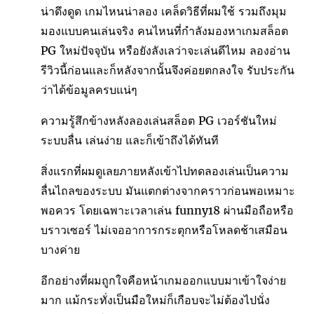
น่าดึงดูด เกมไหนน่าลอง เคล็ดวิธีที่ผมใช้ รวมถึงมุม
มองแบบคนเล่นจริง คนไหนที่กำลังมองหาเกมสล็อต
PG ใหม่ปัจจุบัน หรือยังลังเลว่าจะเล่นดีไหม ลองอ่าน
รีวิวนี้ก่อนและก็หลังจากนั้นจึงค่อยตกลงใจ รับประกัน
ว่าได้ข้อมูลครบแน่ๆ
ความรู้สึกข้างหลังลองเล่นสล็อต PG เวอร์ชันใหม่
ระบบลื่น เล่นง่าย และก็เข้าถึงได้ทันที
สิ่งแรกที่ผมดูเลยภายหลังเข้าไปทดลองเล่นเป็นความ
ลื่นไถลของระบบ มันแตกต่างจากคราวก่อนพอเหมาะ
พอควร โดยเฉพาะเวลาเล่น funny18 ผ่านมือถือหรือ
บราวเซอร์ ไม่เจออาการกระตุกหรือโหลดช้าเสมือน
บางค่าย
อีกอย่างที่ผมถูกใจคือหน้าเกมออกแบบมาเข้าใจง่าย
มาก แม้กระทั่งเป็นมือใหม่ก็เกือบจะไม่ต้องไปนั่ง