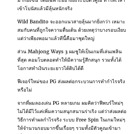
มากยิ่งขึ้น โดยเฉพาะอย่างยิ่งระบบตัวคูณ ทำให้เวลา
เข้าโบนัสแล้วมีลุ้นหนักจริง
Wild Bandito จะออกแนวสายลุ้นมากยิ่งกว่า เหมาะ
สมกับคนที่ถูกใจความตื่นเต้น ด้วยเหตุว่าบางรอบเงียบ
แต่ว่าเพียงพอมาแล้วทีนี้คือมาชุดใหญ่
ส่วน Mahjong Ways 3 ผมชูให้เป็นเกมที่เล่นเพลิน
ที่สุด คอมโบตลอดทำให้มีความรู้สึกสนุก รวมทั้งได้
โอกาสทำเงินระยะยาวได้ดิบได้ดี
ฟีเจอร์ใหม่ของ PG ส่งผลต่อกระบวนการทำกำไรจริง
หรือไม่
จากที่ผมลองเล่น PG หลายเกม ผมคิดว่าฟีพบร์ใหม่ๆ
ไม่ได้มีไว้แค่เพิ่มความสนุกสนานร่าเริง แต่ว่าส่งผลต่อ
วิธีการทำผลกำไรจริง ระบบ Free Spin ในเกมใหม่ๆ
ให้จำนวนรอบมากขึ้นเรื่อยๆ รวมทั้งมีตัวคูณเข้ามา