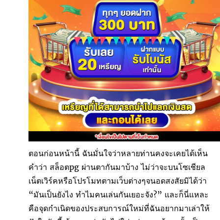
ตอนก่อนหน้านี้ ฉันมั่นใจว่าหลายท่านคงจะเคยได้เห็น
คำว่า สล็อตpg ผ่านตากันมาบ้าง ไม่ว่าจะบนโซเชียล
เน็ตเวิร์คหรือโปรโมทตามเว็บต่างๆจนอดสงสัยมิได้ว่า
“มันเป็นยังไง ทำไมคนเล่นกันเยอะจัง?” และก็นี่แหละ
คือจุดกำเนิดของประสบการณ์ใหม่ที่ฉันอยากมาเล่าให้