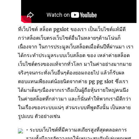
ที่เว็บไซต์ สล็อต pgslot ของเรา เป็นเว็บไซต์แท้มีดี
กว่าสล็อตเว็บตรงเว็บไซต์อื่นในหลายๆด้านโน่นก็
เนื่องจาก ในการประมูลเว็บสล็อตเมื่อต้นปีที่ผ่านมา เรา
ได้กระทำประมูลระบบเว็บสล็อต ของ เหล่าค่ายสล็อต
เว็บไซต์ตรงของแท้จากทั่วโลก มาในค่าอย่างมากมาย
จริงๆจนกระทั่งเว็บอื่นๆต้องยอมถอยไป แล้วก็รับผล
ตอบแทนเพียงแต่น้อยนิดจากค่าย pg pg slot ซึ่งเรา
ได้มาเต็มๆเนื่องจากเราถือเป็นผู้ถือหุ้นรายใหญ่คนนึง
ในค่ายสล็อตที่กล่าวมา และก็นั่นทำให้พวกเรามีดีกว่า
ในเรื่องของระบบแน่ๆ ส่วนระบบที่พูดถึงนั้น เป็นหลาย
รูปแบบ ตัวอย่างเช่น
• ระบบเว็บไซต์ที่มีความสเถียรสูงที่สุดตลอดการ
รวมทั้งมีการจัดวางจอให้เหมาะสมกับผู้เล่นทุกเพศ