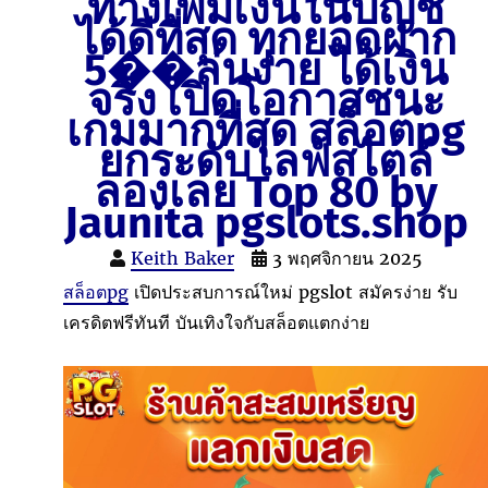
ทางเพิ่มเงินในบัญชี
ได้ดีที่สุด ทุกยอดฝาก
5��ล่นง่าย ได้เงิน
จริง เปิดโอกาสชนะ
เกมมากที่สุด สล็อตpg
ยกระดับไลฟ์สไตล์
ลองเลย Top 80 by
Jaunita pgslots.shop
Keith Baker
3 พฤศจิกายน 2025
สล็อตpg
เปิดประสบการณ์ใหม่ pgslot สมัครง่าย รับ
เครดิตฟรีทันที บันเทิงใจกับสล็อตแตกง่าย