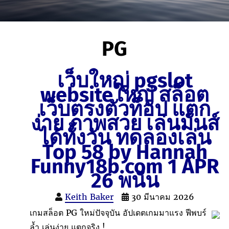
PG
เว็บใหญ่ pgslot
websiteใหญ่ สล็อต
เว็บตรงตัวท็อป แตก
ง่าย ภาพสวย เล่นมันส์
ได้ทั้งวัน ทดลองเล่น
Top 58 by Hannah
Funny18b.com 1 APR
26 พนัน
Keith Baker
30 มีนาคม 2026
เกมสล็อต PG ใหม่ปัจจุบัน อัปเดตเกมมาแรง ฟีพบร์
ล้ำ เล่นง่าย แตกจริง !