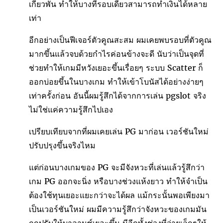
เกี่ยวพัน ทำให้บางทีรอบเดียวสามารถทำเงินได้หลาย
เท่า
อีกอย่างเป็นฟีเจอร์ตัวคูณสะสม ผมเคยพบรอบที่ตัวคูณ
มากขึ้นแล้วจบด้วยกำไรค่อนข้างจะดี นับว่าเป็นจุดที่
ช่วยทำให้เกมมีหวังเยอะขึ้นเรื่อยๆ ระบบ Scatter ก็
ออกบ่อยขึ้นในบางเกม ทำให้เข้าโบนัสได้อย่างง่ายๆ
เท่าครั้งก่อน อันนี้ผมรู้สึกได้จากการเล่น pgslot จริง
ไม่ใช่แค่ความรู้สึกไปเอง
เปรียบเทียบจากที่ผมเคยเล่น PG มาก่อน เวอร์ชันใหม่
ปรับปรุงขึ้นจริงไหม
แต่ก่อนบางเกมของ PG จะมีจังหวะที่เล่นแล้วรู้สึกว่า
เกม PG ออกจะนิ่ง หรือบางช่วงแห้งยาว ทำให้จำเป็น
ต้องใช้ทุนเยอะแยะกว่าจะได้ผล แม้กระนั้นพอเพียงมา
เป็นเวอร์ชันใหม่ ผมมีความรู้สึกว่าจังหวะของเกมมัน