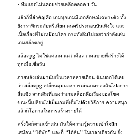
• ทีมแอดไม่นคอยช่วยเหลือตลอด 1 วัน
แล้วก็ที่สำคัญคือ เกมทุกเกมมีเอกลักษณ์เฉพาะตัว ทั้ง
ยังกราฟิกระดับพรีเมียม ดนตรีประกอบบันเทิงใจ และ
เนื้อเรื่องที่ไม่เหมือนใคร กระทั่งลืมไปเลยว่ากำลังเล่น
เกมสล็อตอยู่
สล็อตpg ไม่ใช่แค่เกม แต่ว่าคือความสบายที่สร้างได้
ทุกเมื่อเชื่อวัน
ภายหลังเล่นมานับเป็นเวลาหลายเดือน ฉันบอกได้เลย
ว่า สล็อตpg เปลี่ยนมุมมองการเล่นเกมของฉันไปอย่าง
สิ้นเชิง จากเดิมที่มองว่าเกมสล็อตคือเรื่องของโชค
ขณะนี้เปลี่ยนไปเป็นเกมที่เต็มไปด้วยวิธีการ ความสนุก
แล้วก็โอกาสในการสร้างรายได้
ครั้งใดก็ตามเข้าเล่น มันให้ความรู้ความเข้าใจสึก
เสมือน “ได้พัก” และก็ “ได้ลุ้น” ในเวลาเดียวกัน ยิ่ง