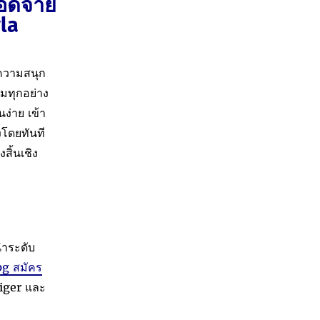
อดจ่าย
yla
ความสนุก
วมทุกอย่าง
นง่าย เข้า
ิงโดยทันที
สิ้นเชิง
นำระดับ
pg สมัคร
iger และ