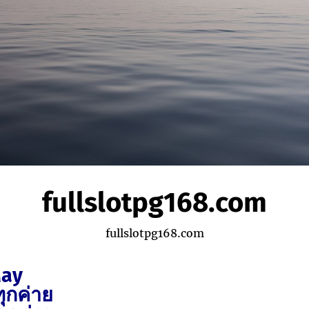
fullslotpg168.com
fullslotpg168.com
May
ทุกค่าย