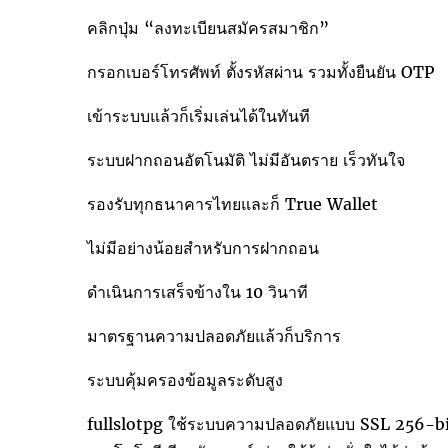
คลิกปุ่ม “ลงทะเบียนสมัครสมาชิก”
กรอกเบอร์โทรศัพท์ ตั้งรหัสผ่าน รวมทั้งยืนยัน OTP
เข้าระบบแล้วก็เริ่มเล่นได้ในทันที
ระบบฝากถอนอัตโนมัติ ไม่มีอันตราย เร็วทันใจ
รองรับทุกธนาคารไทยและก็ True Wallet
ไม่มีอย่างน้อยสำหรับการฝากถอน
ดำเนินการเสร็จข้างใน 10 วินาที
มาตรฐานความปลอดภัยแล้วก็บริการ
ระบบคุ้มครองข้อมูลระดับสูง
fullslotpg ใช้ระบบความปลอดภัยแบบ SSL 256-bit 