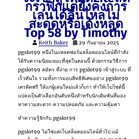
กราฟิกแต่ยังคงการ
เล่นได้ลื่นไหลไม่
สะดุดหรือเด้งหลุด
Top 58 by Timothy
Keith Baker
29 กันยายน 2025
pgslot99 หนึ่งในแพลตฟอร์มสล็อตออนไลน์ที่กำลัง
ได้รับความนิยมเยอะที่สุดในตอนนี้ ด้วยกรรมวิธีการ
pgslot99 สมัคร ที่ง่าย การ pgslot99 เข้าสู่ระบบ ที่
เร็วทันใจ รวมทั้งการมอบสิทธิพิเศษอย่าง pgslot99
เครดิตฟรี ให้แก่ผู้เล่นใหม่แล้วก็เก่า ทำให้เว็บไซต์นี้
แปลงเป็นตัวเลือกอันดับหนึ่งสำหรับนักเดิมพันที่มอง
หาความสะดวก ความปลอดภัย และความคุ้มค่า
ทำความรู้จักกับ pgslot99
pgslot99 ไม่ใช่แค่เว็บสล็อตออนไลน์ทั่วไป แม้