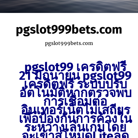
pgslot999bets.com
pgslot999bets.com
pgslot99 เครดิตฟรี
21 มิถุนายน pgslot99
เครดิตฟรี ระบบปรับ
อัตโนมัติหากตรวจพบ
การเชื่อมต่อ
อินเทอร์เน็ตไม่เสถียร
เพื่อป้องกันการค้างใน
ระหว่างเล่นเกมโดย
จะเข้าสู่โหมดLiteลด