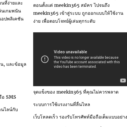
นที่ง่ายและ
ตอนตั้งแต่ meekin365 สมัคร ไปจนถึง
เล่นเกมพนัน
meekin365 เข้าสู่ระบบ ถูกออกแบบให้ใช้งาน
แอปพลิเคชัน
ง่าย เพื่อตอบโจทย์ผู้เล่นทุกระดับ
่าน, และข้อมูล
จุดแข็งของ meekin365 ที่คุณไม่ควรพลาด
หรือ SMS
ระบบการใช้แรงงานที่ลื่นไหล
ออนไลน์กับ
เว็บโหลดเร็ว รองรับโทรศัพท์มือถือเต็มแบบอย่า