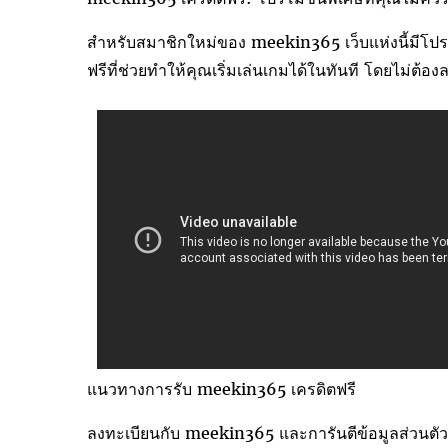
สำหรับสมาชิกใหม่ของ meekin365 เว็บแห่งนี้มีโปร
ฟรีที่ช่วยทำให้คุณเริ่มเล่นเกมได้ในทันที โดยไม่ต้อ
แนวทางการรับ meekin365 เครดิตฟรี
ลงทะเบียนกับ meekin365 และการันตีข้อมูลส่วนตัว