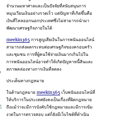
จำนวนมหาศาลและเป็นปัจจัยที่สนับสนุนการ
หมุนเวียนเงินอย่างรวดเร็ว แต่ปัญหาที่เกิดขึ้นคือ
เงินที่ไหลออกนอกประเทศซึ่งไม่สามารถนำมา
พัฒนาเศรษฐกิจภายในได้
meekin365
การสูญเสียเงินในการพนันออนไลน์
สามารถส่งผลกระทบต่อเศรษฐกิจของครอบครัว
และชุมชน การที่ผู้คนใช้จ่ายเงินมากเกินไปใน
การพนันออนไลน์อาจทำให้เกิดปัญหาหนี้สินและ
สภาพคล่องทางการเงินที่ลดลง
า
ประเด็นทางกฎหมาย
ในด้านกฎหมาย
meekin365
เว็บพนันออนไลน์ที่
ให้บริการในประเทศยังคงเป็นเรื่องที่ผิดกฎหมาย
ถึงแม้ว่าจะมีการบังคับใช้กฎหมายและมีการเข้ม
งวดในการตรวจสอบ แต่ก็ยังมีเว็บไซต์ที่ดำเนิน