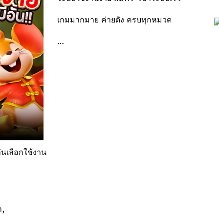
เกมมากมาย ค่ายดัง ครบทุกหมวด
…
่นเลือกใช้งาน
า,