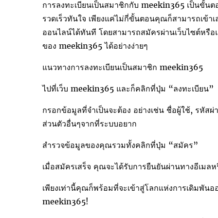
การลงทะเบียนเป็นสมาชิกกับ meekin365 เป็นขั้นตอ
รวดเร็วทันใจ เพียงแค่ไม่กี่ขั้นตอนคุณก็สามารถเข้า
ออนไลน์ได้ทันที โดยสามารถสมัครผ่านเว็บไซต์หรือ
ของ meekin365 ได้อย่างง่ายๆ
แนวทางการลงทะเบียนเป็นสมาชิก meekin365
ไปที่เว็บ meekin365 และก็คลิกที่ปุ่ม “ลงทะเบียน”
กรอกข้อมูลที่จำเป็นจะต้อง อย่างเช่น ชื่อผู้ใช้, รหัสผ
ส่วนตัวอื่นๆจากที่ระบบอยาก
สำรวจข้อมูลของคุณรวมทั้งคลิกที่ปุ่ม “สมัคร”
เมื่อสมัครเสร็จ คุณจะได้รับการยืนยันผ่านทางอีเมล
เพียงเท่านี้คุณก็พร้อมที่จะเข้าสู่โลกแห่งการเดิมพัน
meekin365!