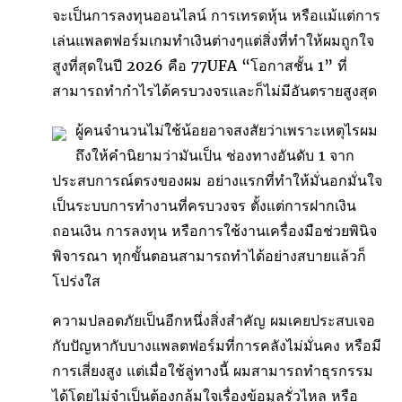
จะเป็นการลงทุนออนไลน์ การเทรดหุ้น หรือแม้แต่การ
เล่นแพลตฟอร์มเกมทำเงินต่างๆแต่สิ่งที่ทำให้ผมถูกใจ
สูงที่สุดในปี 2026 คือ 77UFA “โอกาสชั้น 1” ที่
สามารถทำกำไรได้ครบวงจรและก็ไม่มีอันตรายสูงสุด
ผู้คนจำนวนไม่ใช้น้อยอาจสงสัยว่าเพราะเหตุไรผม
ถึงให้คำนิยามว่ามันเป็น ช่องทางอันดับ 1 จาก
ประสบการณ์ตรงของผม อย่างแรกที่ทำให้มั่นอกมั่นใจ
เป็นระบบการทำงานที่ครบวงจร ตั้งแต่การฝากเงิน
ถอนเงิน การลงทุน หรือการใช้งานเครื่องมือช่วยพินิจ
พิจารณา ทุกขั้นตอนสามารถทำได้อย่างสบายแล้วก็
โปร่งใส
ความปลอดภัยเป็นอีกหนึ่งสิ่งสำคัญ ผมเคยประสบเจอ
กับปัญหากับบางแพลตฟอร์มที่การคลังไม่มั่นคง หรือมี
การเสี่ยงสูง แต่เมื่อใช้ลู่ทางนี้ ผมสามารถทำธุรกรรม
ได้โดยไม่จำเป็นต้องกลุ้มใจเรื่องข้อมูลรั่วไหล หรือ