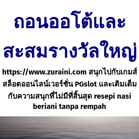
ถอนออโต้และ
สะสมรางวัลใหญ่
https://www.zuraini.com สนุกไปกับเกมส์
สล็อตออนไลน์เวอร์ชั่น PGslot และเติมเต็ม
กับความสนุกที่ไม่มีที่สิ้นสุด resepi nasi
beriani tanpa rempah