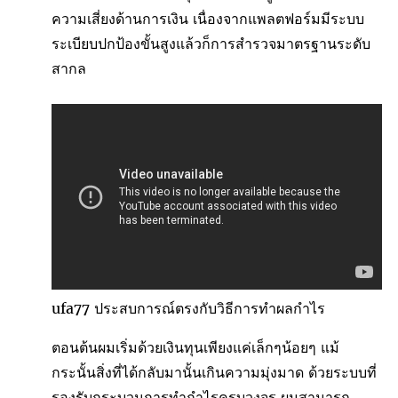
ความเสี่ยงด้านการเงิน เนื่องจากแพลตฟอร์มมีระบบ
ระเบียบปกป้องขั้นสูงแล้วก็การสำรวจมาตรฐานระดับ
สากล
ufa77 ประสบการณ์ตรงกับวิธีการทำผลกำไร
ตอนต้นผมเริ่มด้วยเงินทุนเพียงแค่เล็กๆน้อยๆ แม้
กระนั้นสิ่งที่ได้กลับมานั้นเกินความมุ่งมาด ด้วยระบบที่
รองรับกระบวนการทำกำไรครบวงจร ผมสามารถ