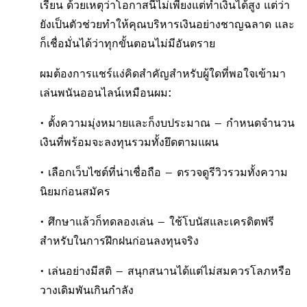
เรียน ด้วยเหตุว่าโอกาสนี้ไม่เพียงแต่ทำเงินได้สูง แต่ว่า
ยังเป็นตัวช่วยทำให้คุณบริหารเงินอย่างชาญฉลาด และ
ก็เชื่อมั่นได้ว่าทุกขั้นตอนไม่มีอันตราย
ผมต้องการแชร์แง่คิดสำคัญสำหรับผู้ใดที่พอใจเข้ามา
เล่นพนันออนไลน์เหมือนผม:
• ตั้งความมุ่งหมายและก็งบประมาณ – กำหนดจำนวน
เงินที่พร้อมจะลงทุนรวมทั้งยึดตามแผน
• เลือกเว็บไซต์ที่น่าเชื่อถือ – ตรวจดูรีวิวรวมทั้งความ
นิยมก่อนสมัคร
• ศึกษาแล้วก็ทดลองเล่น – ใช้โบนัสและเครดิตฟรี
สำหรับในการฝึกฝนก่อนลงทุนจริง
• เล่นอย่างมีสติ – สนุกสนานได้แต่ไม่สมควรโลภหรือ
วางเดิมพันเกินกำลัง