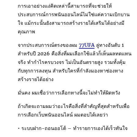
การเอาอย่างแง่คิดเหล่านี้สามารถที่จะช่วยให้
ประสบการณ์การพนันออนไลน์ไม่ใช่แค่ความเบิกบาน
ใจ แม้กระนั้นยังสามารถสร้างรายได้เสริมได้อย่างมี
คุณภาพ
จากประสบการณ์ตรงของผม
77UFA
ลู่ทางอันดับ 1
สำหรับปี 2026 คือสิ่งที่ผมเลือกใช้แล้วก็เห็นผลทดแทน
จริง ทำกำไรครบวงจร ไม่เป็นอันตรายสูง รวมทั้งคุ้ม
กับทุกการลงทุน สำหรับใครที่กำลังมองหาช่องทาง
สร้างรายได้อย่าง
มั่นคง ผมเชื่อว่าการเลือกทางนี้จะไม่ทำให้ผิดหวัง
ถ้าเกิดจะถามผมว่าอะไรคือสิ่งที่สำคัญที่สุดสำหรับเพื่อ
การเลือกเว็บพนันออนไลน์ ผมตอบได้เลยว่า
• ระบบฝาก-ถอนออโต้ – ทำรายการเองได้เร็วทันใจ