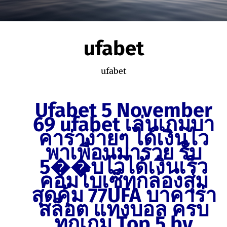
ufabet
ufabet
Ufabet 5 November
69 ufabet เล่นเกมบา
คาร่าง่ายๆ ได้เงินไว
พาเพื่อนมารวย รับ
5��บไวได้เงินเร็ว
คอมโบเซ็ทกล่องสุ่ม
สุดคุ้ม 77UFA บาคาร่า
สล็อต แทงบอล ครบ
ทุกเกม Top 5 by