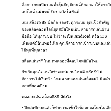
คือการกดสปินรวมทั้งลุ้นสัญลักษณ์ที่ออกมาให้ตรงกั
เพย์ไลน์ แม้ตรงก็รับรางวัลในทันที
เกม สล็อต888 มือถือ รองรับทุกระบบ จุดแข็งสำคัญ
ของสล็อตออนไลน์ยุคสมัยใหม่เป็น สามารถเล่นผ่าน
มือถือ ได้ทุกระบบ ไม่ว่าจะเป็น Android หรือ iOS
เพียงแค่มีอินเทอร์เน็ต คุณก็สามารถเข้าระบบและเล่
ได้ทุกที่ทุกเวลา
สล็อตเล่นฟรี โหมดทดลองที่ตอบโจทย์มือใหม่
ถ้าเกิดคุณไม่แน่ใจว่าจะเล่นเกมไหนดี หรือยังไม่
ต้องการใช้เงินจริง โหมด ทดลองเล่นสล็อตฟรี คือคำ
ตอบที่ยอดเยี่ยม
ทดสอบเล่น สล็อต888 ดียังไง
• ฝึกฝนทักษะแล้วก็ทำความเข้าใจข้อตกลงโดยไม่เสี