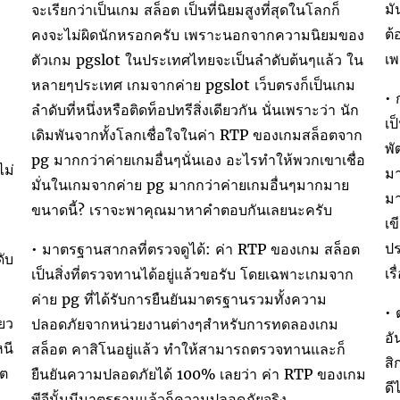
มั
จะเรียกว่าเป็นเกม สล็อต เป็นที่นิยมสูงที่สุดในโลกก็
ต้
คงจะไม่ผิดนักหรอกครับ เพราะนอกจากความนิยมของ
เพ
ตัวเกม pgslot ในประเทศไทยจะเป็นลำดับต้นๆแล้ว ใน
หลายๆประเทศ เกมจากค่าย pgslot เว็บตรงก็เป็นเกม
•
ลำดับที่หนึ่งหรือติดท็อปทรีสิ่งเดียวกัน นั่นเพราะว่า นัก
เป
เดิมพันจากทั้งโลกเชื่อใจในค่า RTP ของเกมสล็อตจาก
พั
pg มากกว่าค่ายเกมอื่นๆนั่นเอง อะไรทำให้พวกเขาเชื่อ
ไม่
มา
มั่นในเกมจากค่าย pg มากกว่าค่ายเกมอื่นๆมากมาย
มา
ขนาดนี้? เราจะพาคุณมาหาคำตอบกันเลยนะครับ
เข
ปร
• มาตรฐานสากลที่ตรวจดูได้: ค่า RTP ของเกม สล็อต
ับ
เร
เป็นสิ่งที่ตรวจทานได้อยู่แล้วขอรับ โดยเฉพาะเกมจาก
ค่าย pg ที่ได้รับการยืนยันมาตรฐานรวมทั้งความ
• 
๋ยว
ปลอดภัยจากหน่วยงานต่างๆสำหรับการทดลองเกม
อั
หนี
สล็อต คาสิโนอยู่แล้ว ทำให้สามารถตรวจทานและก็
สิ
อต
ยืนยันความปลอดภัยได้ 100% เลยว่า ค่า RTP ของเกม
ดี
พีจีนั้นมีมาตรฐานแล้วก็ความปลอดภัยจริง