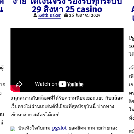
ด้
ง่าย ได้เงินจริง รองรับทุกระบบ
น
29 สิงหา 25 casino
Keith Baker
26 สิงหาคม 2025
Pg
10
ได
ู้
สล
ี
เพ
การ
เอ
อ
ตร
สนุกสนานกับสล็อตที่ได้รับความนิยมเยอะแยะ กับสล็อต
ลิ
เว็บตรงไม่ผ่านเอเย่นต์ที่เยี่ยมที่สุดปัจจุบันนี้ ปากทาง
ใน
บบ
เข้าหาง่าย สมัครได้เลย!
ทั
ณ์
บันเทิงใจกับเกม
pgslot
ยอดฮิตมากมายก่ายกอง
สม