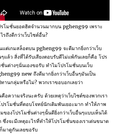
ปรโมชั่นยอดฮิตจำนวนมากบน pgheng99 เพราะ
ไรถึงดีกว่าเว็บไซต์อื่น?
้นแต่เกมสล็อตบน pgheng99 จะดีมากยิ่งกว่าเว็บ
่นๆแล้ว สิ่งที่ได้รับเสียงตอบรับดีไม่แพ้กันเลยก็คือ โปร
ชั่นต่างๆนั่นเองขอรับ ทำไมโปรโมชั่นบนเว็บ
heng99 new ถึงดีมากยิ่งกว่าเว็บอื่นๆมันเป็น
ปทานกลุ่มหรือไม่? พวกเราขอบอกเลยว่า
นคือความจริงนะครับ ด้วยเหตุว่าเว็บไซต์ของพวกเรา
โปรโมชั่นที่ตอบโจทย์นักเดิมพันเยอะมาก ทำให้ภาพ
มของโปรโมชั่นต่างๆนั้นดียิ่งกว่าเว็บอื่นๆแบบเห็นได้
ด ซึ่งจะมีเหตุอะไรที่ทำให้โปรโมชั่นของเราเด่นขนาด
้ ก็มาดูกันเลยขอรับ