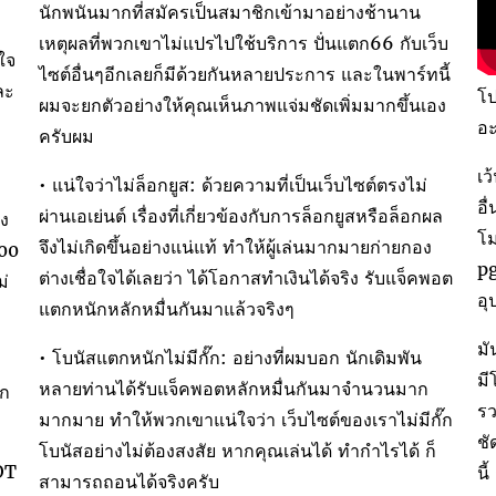
นักพนันมากที่สมัครเป็นสมาชิกเข้ามาอย่างช้านาน
เหตุผลที่พวกเขาไม่แปรไปใช้บริการ ปั่นแตก66 กับเว็บ
นใจ
ไซต์อื่นๆอีกเลยก็มีด้วยกันหลายประการ และในพาร์ทนี้
ละ
โ
ผมจะยกตัวอย่างให้คุณเห็นภาพแจ่มชัดเพิ่มมากขึ้นเอง
อะ
ครับผม
เว
• แน่ใจว่าไม่ล็อกยูส: ด้วยความที่เป็นเว็บไซต์ตรงไม่
อื
ผ่านเอเย่นต์ เรื่องที่เกี่ยวข้องกับการล็อกยูสหรือล็อกผล
าง
โม
จึงไม่เกิดขึ้นอย่างแน่แท้ ทำให้ผู้เล่นมากมายก่ายกอง
000
pg
ต่างเชื่อใจได้เลยว่า ได้โอกาสทำเงินได้จริง รับแจ็คพอต
ม่
อุ
แตกหนักหลักหมื่นกันมาแล้วจริงๆ
มั
• โบนัสแตกหนักไม่มีกั๊ก: อย่างที่ผมบอก นักเดิมพัน
มี
หลายท่านได้รับแจ็คพอตหลักหมื่นกันมาจำนวนมาก
าก
รว
มากมาย ทำให้พวกเขาแน่ใจว่า เว็บไซต์ของเราไม่มีกั๊ก
ชั
โบนัสอย่างไม่ต้องสงสัย หากคุณเล่นได้ ทำกำไรได้ ก็
OT
นี
สามารถถอนได้จริงครับ