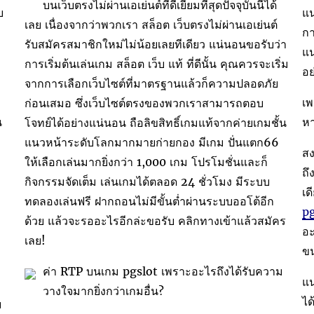
บนเว็บตรงไม่ผ่านเอเย่นต์ที่ดีเยี่ยมที่สุดปัจจุบันนี้ได้
บ
แน
เลย เนื่องจากว่าพวกเรา สล็อต เว็บตรงไม่ผ่านเอเย่นต์
กา
รับสมัครสมาชิกใหม่ไม่น้อยเลยทีเดียว แน่นอนขอรับว่า
แน
การเริ่มต้นเล่นเกม สล็อต เว็บ แท้ ที่ดีนั้น คุณควรจะเริ่ม
อย
จากการเลือกเว็บไซต์ที่มาตรฐานแล้วก็ความปลอดภัย
เพ
ก่อนเสมอ ซึ่งเว็บไซต์ตรงของพวกเราสามารถตอบ
น
ห
โจทย์ได้อย่างแน่นอน ถือลิขสิทธิ์เกมแท้จากค่ายเกมชั้น
แนวหน้าระดับโลกมากมายก่ายกอง มีเกม ปั่นแตก66
สง
ให้เลือกเล่นมากยิ่งกว่า 1,000 เกม โปรโมชั่นและก็
ถึ
กิจกรรมจัดเต็ม เล่นเกมได้ตลอด 24 ชั่วโมง มีระบบ
เด
ทดลองเล่นฟรี ฝากถอนไม่มีขั้นต่ำผ่านระบบออโต้อีก
pg
ด้วย แล้วจะรออะไรอีกล่ะขอรับ คลิกทางเข้าแล้วสมัคร
อะ
เลย!
ขน
ค่า RTP บนเกม pgslot เพราะอะไรถึงได้รับความ
แน
วางใจมากยิ่งกว่าเกมอื่น?
ได
ย