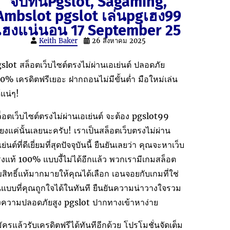
จบที่นี่Pgslot, Sagaming,
Ambslot pgslot เล่นpgเฮง99
เฮงแน่นอน 17 September 25
Keith Baker
26 สิงหาคม 2025
slot สล็อตเว็บไซต์ตรงไม่ผ่านเอเย่นต์ ปลอดภัย
0% เครดิตฟรีเยอะ ฝากถอนไม่มีขั้นต่ำ มือใหม่เล่น
้แน่ๆ!
็อตเว็บไซต์ตรงไม่ผ่านเอเย่นต์ จะต้อง pgslot99
ียงแค่นั้นเลยนะครับ! เราเป็นสล็อตเว็บตรงไม่ผ่าน
เย่นต์ที่ดีเยี่ยมที่สุดปัจจุบันนี้ ยืนยันเลยว่า คุณจะหาเว็บ
งแท้ 100% แบบงี้ไม่ได้อีกแล้ว พวกเรามีเกมสล็อต
ขสิทธิ์แท้มากมายให้คุณได้เลือก เอนจอยกับเกมที่ใช่
แบบที่คุณถูกใจได้ในทันที ยืนยันความน่าวางใจรวม
้งความปลอดภัยสูง pgslot ปากทางเข้าหาง่าย
ัครแล้วรับเครดิตฟรีได้ทันทีอีกด้วย โปรโมชั่นจัดเต็ม