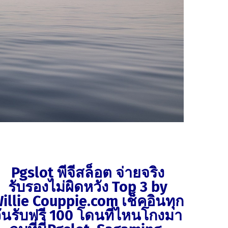
Pgslot พีจีสล็อต จ่ายจริง
รับรองไม่ผิดหวัง Top 3 by
illie Couppie.com เช็คอินทุก
ันรับฟรี 100 โดนที่ไหนโกงมา