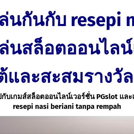
่นกันกับ resepi 
เล่นสล็อตออนไล
ต้และสะสมรางวัล
บเกมส์สล็อตออนไลน์เวอร์ชั่น PGslot และเติม
resepi nasi beriani tanpa rempah