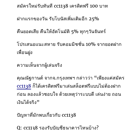
สมัครใหม่รับทันที cc1138 เครดิตฟรี 100 บาท
ฝากแรกของวัน รับโบนัสเพิ่มเติมอีก 25%
คืนยอดเสีย คืนให้อัตโนมัติ 5% ทุกๆวันจันทร์
โปรเสนอแนะสหาย รับคอมมิชชั่น 10% จากยอดฝาก
เพื่อนฝูง
ความเห็นจากผู้เล่นจริง
คุณณัฐกานต์ จากจ.กรุงเทพฯ กล่าวว่า “เพียงแค่สมัคร
cc1138
ก็ได้เครดิตฟรีมาเล่นสล็อตฟรีแบบไม่ต้องฝาก
ก่อน ลองแล้วชอบใจ ด้วยเหตุว่าระบบดี เล่นง่าย ถอน
เงินได้จริง”
ปัญหาที่มักพบเกี่ยวกับ cc1138
Q: cc1138 รองรับบัญชีธนาคารไหนบ้าง?