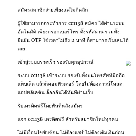
สมัครสมาชิกง่ายเพียงแค่ไม่กี่คลิก
ผู้ใช้สามารถกระทำการ cc1138 สมัคร ได้ผ่านระบบ
อัตโนมัติ เพียงกรอกเบอร์โทร ตั้งรหัสผ่าน รวมทั้ง
ยืนยัน OTP ใช้เวลาไม่ถึง 2 นาที ก็สามารถเริ่มเล่นได้
เลย
เข้าสู่ระบบรวดเร็ว รองรับทุกอุปกรณ์
ระบบ cc1138 เข้าระบบ รองรับทั้งบนโทรศัพท์มือถือ
แท็บเล็ต แล้วก็คอมพิวเตอร์ โดยไม่ต้องดาวน์โหลด
แอปพลิเคชัน ล็อกอินได้ทันทีผ่านเว็บ
รับเครดิตฟรีโดยทันทีหลังสมัคร
แจก cc1138 เครดิตฟรี สำหรับสมาชิกใหม่ทุกคน
ไม่มีเงื่อนไขซับซ้อน ไม่ต้องแชร์ ไม่ต้องเติมเงินก่อน