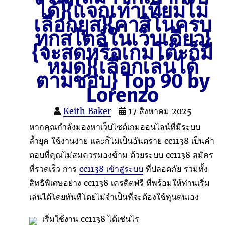
ได้}{แจกเท่าเทียมไม่
เลือกยูส}{คาสิโนครบ
ทุกสไตล์ในเว็บเดียว}
{จะสดหรือเกมโต๊ะก็มี
หมด}{เลือกเล่นได้
ตามชอบ} Top 90 by
Lorenzo
Keith Baker
17 สิงหาคม 2025
หากคุณกำลังมองหาเว็บไซต์เกมออนไลน์ที่มีระบบ
ล้ำยุค ใช้งานง่าย และก็ไม่เป็นอันตราย cc1138 เป็นคำ
ตอบที่คุณไม่สมควรมองข้าม ด้วยระบบ cc1138 สมัคร
ที่รวดเร็ว การ
cc1138 เข้าสู่ระบบ
ที่ปลอดภัย รวมทั้ง
สิทธิพิเศษอย่าง cc1138 เครดิตฟรี ที่พร้อมให้ท่านเริ่ม
เล่นได้โดยทันทีโดยไม่จำเป็นที่จะต้องใช้ทุนตนเอง
เริ่มใช้งาน cc1138 ได้เช่นไร