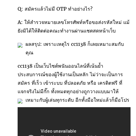
Q: สมัครแล้วไม่มี OTP ทำอย่างไร?
A: ให้สำรวจหมายเลขโทรศัพท์หรือขอส่งรหัสใหม่ แม้
ยังมิได้ให้ติดต่อคณะทำงานผ่านแชตสดหน้าเว็บ
ผลสรุป: เพราะเหตุไร cc1138 ก็เลยเหมาะสมกับ
คุณ
cc1138 เป็นเว็บไซต์พนันออนไลน์ที่เน้นย้ำ
ประสบการณ์ของผู้ใช้งานเป็นหลัก ไม่ว่าจะเป็นการ
สมัคร ที่เร็ว เข้าระบบ ที่ปลอดภัย หรือ เครดิตฟรี ที่
แจกจริงไม่มีกั๊ก ทั้งหมดทุกอย่างถูกวางแบบมาให้
เหมาะกับผู้เล่นทุกระดับ อีกทั้งมือใหม่แล้วก็มือโปร