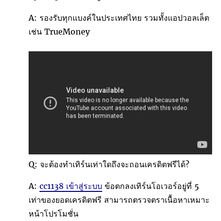
A: รองรับทุกแบงค์ในประเทศไทย รวมทั้งแอปวอลเล็ต
เช่น TrueMoney
Q: จะต้องทำเทิร์นเท่าใดถึงจะถอนเครดิตฟรีได้?
A:
cc1138 เข้าสู่ระบบ
ข้อตกลงเทิร์นโอเวอร์อยู่ที่ 5
เท่าของยอดเครดิตฟรี สามารถตรวจตราเนื้อหาเหมาะ
หน้าโปรโมชั่น