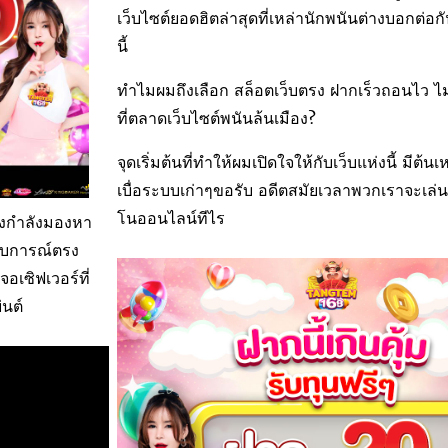
เว็บไซต์ยอดฮิตล่าสุดที่เหล่านักพนันต่างบอกต่อ
นี้
ทำไมผมถึงเลือก สล็อตเว็บตรง ฝากเร็วถอนไว ไม่ม
ที่ตลาดเว็บไซต์พนันล้นเมือง?
จุดเริ่มต้นที่ทำให้ผมเปิดใจให้กับเว็บแห่งนี้ มีต้
เบื่อระบบเก่าๆขอรับ อดีตสมัยเวลาพวกเราจะเล่
โนออนไลน์ทีไร
ั้งกำลังมองหา
ะสบการณ์ตรง
เซิฟเวอร์ที่
่นต์