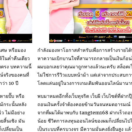
ิเศษ หรือมอง
กำลังมองหาโอกาสสำหรับเพื่อการสร้างรายได้
้ในค่ำคืนเดียว
หาความเบิกบานใจที่สามารถกลายเป็นเงินก้อนไ
บตรง บทความนี้
ผมบอกเลยว่าคุณมาถูกทางแล้วนะครับ สล็อตเว
ณ์จริงของคนที่
ไม่ใช่การรีวิวแบบหน้าม้า แต่เล่าจากประสบกา
่า 10 ปี
โลดแล่นอยู่ในวงการเกมเดิมพันออนไลน์มานาน
บหายปั๊บ หรือ
พบมาหมดอีกทั้งเว็บทุจริต เว็บผี เว็บไซต์ที่ฝากปุ
้กระนั้นหลัง
ถอนเงินครั้งจำต้องคอยข้ามวันจนหมดอารมณ์ แ
 ไม่มีอย่าง
จากที่ผมได้มาพบกับ tangtem168 ฝากเร็วถอน
สิ้นเชิง มัน
น้อย ชีวิตการลงทุนออนไลน์ของผมก็เปลี่ยนไปโด
็เปลี่ยนเป็น
เป็นระบบที่ครบวงจร มีความมั่นคงยั่งยืนสูง แล้ว