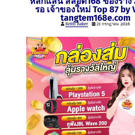
หลักแสน สล็อต168 ของรางว
รอ เจ้าของใหม่ Top 87 by
tangtem168e.com
Keith Baker
21 กรกฎาคม 2026