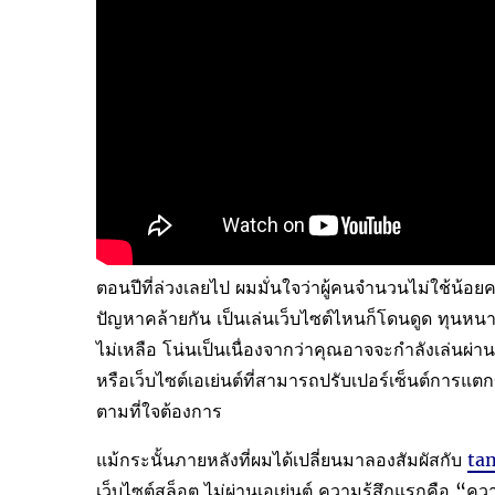
ตอนปีที่ล่วงเลยไป ผมมั่นใจว่าผู้คนจำนวนไม่ใช้น้อ
ปัญหาคล้ายกัน เป็นเล่นเว็บไซต์ไหนก็โดนดูด ทุนหน
ไม่เหลือ โน่นเป็นเนื่องจากว่าคุณอาจจะกำลังเล่นผ่า
หรือเว็บไซต์เอเย่นต์ที่สามารถปรับเปอร์เซ็นต์การแต
ตามที่ใจต้องการ
แม้กระนั้นภายหลังที่ผมได้เปลี่ยนมาลองสัมผัสกับ
ta
เว็บไซต์สล็อต ไม่ผ่านเอเย่นต์ ความรู้สึกแรกคือ “ค