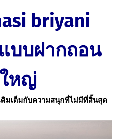
nasi briyani
น์แบบฝากถอน
ใหญ่
เต็มกับความสนุกที่ไม่มีที่สิ้นสุด