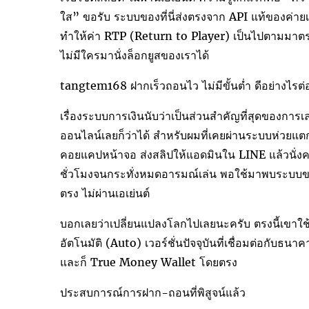
ใส” ขอรับ ระบบของที่นี่ส่งตรงจาก API แท้ของค่า
ทำให้ค่า RTP (Return to Player) เป็นไปตามมา
ไม่มีใครมานั่งล็อกยูสของเราได้
tangtem168 ฝากเร็วถอนไว ไม่มีขั้นต่ำ ดีอย่างไรต่อผ
เรื่องระบบการเงินนับว่าเป็นส่วนสำคัญที่สุดของการเ
ออนไลน์เลยก็ว่าได้ สำหรับผมที่เคยผ่านระบบห่วยแตก
คอยแคปหน้าจอ ส่งสลิปให้แอดมินใน LINE แล้วนั่งค
ชั่วโมงจนกระทั่งหมดอารมณ์เล่น พอใช้มาพบระบบขอ
ตรง ไม่ผ่านเอเย่นต์
บอกเลยว่าเปลี่ยนแปลงโลกไปเลยนะครับ ตรงนี้เขาใ
อัตโนมัติ (Auto) เวอร์ชั่นปัจจุบันที่เชื่อมต่อกับธนา
และก็ True Money Wallet โดยตรง
ประสบการณ์การฝาก-ถอนที่พิสูจน์แล้ว