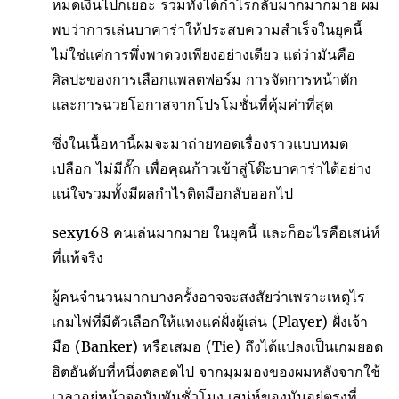
หมดเงินไปก็เยอะ รวมทั้งได้กำไรกลับมาก็มากมาย ผม
พบว่าการเล่นบาคาร่าให้ประสบความสำเร็จในยุคนี้
ไม่ใช่แค่การพึ่งพาดวงเพียงอย่างเดียว แต่ว่ามันคือ
ศิลปะของการเลือกแพลตฟอร์ม การจัดการหน้าตัก
และการฉวยโอกาสจากโปรโมชั่นที่คุ้มค่าที่สุด
ซึ่งในเนื้อหานี้ผมจะมาถ่ายทอดเรื่องราวแบบหมด
เปลือก ไม่มีกั๊ก เพื่อคุณก้าวเข้าสู่โต๊ะบาคาร่าได้อย่าง
แน่ใจรวมทั้งมีผลกำไรติดมือกลับออกไป
sexy168 คนเล่นมากมาย ในยุคนี้ และก็อะไรคือเสน่ห์
ที่แท้จริง
ผู้คนจำนวนมากบางครั้งอาจจะสงสัยว่าเพราะเหตุไร
เกมไพ่ที่มีตัวเลือกให้แทงแค่ฝั่งผู้เล่น (Player) ฝั่งเจ้า
มือ (Banker) หรือเสมอ (Tie) ถึงได้แปลงเป็นเกมยอด
ฮิตอันดับที่หนึ่งตลอดไป จากมุมมองของผมหลังจากใช้
เวลาอยู่หน้าจอนับพันชั่วโมง เสน่ห์ของมันอยู่ตรงที่