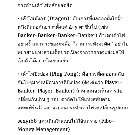
การอ่านเค้าไพ่หลักยอดฮิต
• เค้าไพ่มังกร (Dragon): เป็นการที่ผลออกฝั่งใดฝั่ง
หนึ่งติดต่อกันยาวๆตั้งแต่ 4-5 ตาขึ้นไป (เช่น
Banker-Banker-Banker-Banker) ถ้าเจอเค้าไพ่
อย่างงี้ แนวทางของผมคือ “ตามกระทั่งจะตัด” อย่าไป
พยายามแทงสวนเด็ดขาดเนื่องจากว่าอาจจะส่งผลให้
เจ็บตัวได้อย่างไม่ยากเย็น
• เค้าไพ่ปิงปอง (Ping Pong): คือการที่ผลออกสลับ
กันไปๆมาๆเหมือนการตีปิงปอง (ดังเช่นว่า Player-
Banker-Player-Banker) ถ้าหากมองเห็นการสับ
เปลี่ยนกันเกิน 3 รอบ ตาถัดไปให้แทงสลับตาม
แพทเทิร์นได้เลย จวบจนกระทั่งเค้าไพ่จะเปลี่ยนรูปแบบ
sexy168 สูตรเดินเงินแบบไม่มีอันตราย (Fibo-
Money Management)