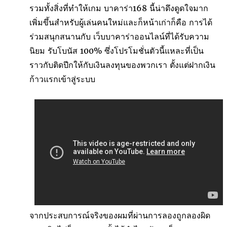
รวมทั้งสิ่งที่ทำให้เกม บาคาร่า168 นี้น่าดึงดูดใจมาก
เพิ่มขึ้นสำหรับผู้เล่นคนใหม่และก็หน้าเก่าก็คือ การได้
ร่วมสนุกสนานกับ เว็บบาคาร่าออนไลน์ที่ได้รับความ
นิยม รับโบนัส 100% ซึ่งโปรโมชั่นตัวนี้แหละที่เป็น
ราวกับติดปีกให้กับเงินลงทุนของพวกเรา ตั้งแต่ฝากเงิน
ก้าวแรกเข้าสู่ระบบ
จากประสบการณ์จริงของผมที่ผ่านการลองถูกลองผิด