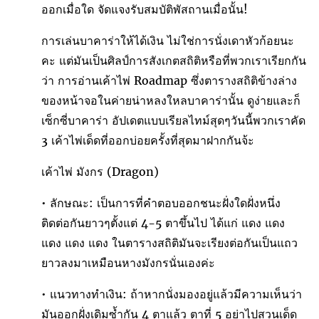
ออกเมื่อใด จัดแจงรับสมบัติพัสถานเมื่อนั้น!
การเล่นบาคาร่าให้ได้เงิน ไม่ใช่การนั่งเดาหัวก้อยนะ
คะ แต่มันเป็นศิลป์การสังเกตสถิติหรือที่พวกเราเรียกกัน
ว่า การอ่านเค้าไพ่ Roadmap ซึ่งตารางสถิติข้างล่าง
ของหน้าจอในค่ายน่าหลงใหลบาคาร่านั้น ดูง่ายและก็
เซ็กซี่บาคาร่า อัปเดตแบบเรียลไทม์สุดๆวันนี้พวกเราคัด
3 เค้าไพ่เด็ดที่ออกบ่อยครั้งที่สุดมาฝากกันจ้ะ
เค้าไพ่ มังกร (Dragon)
• ลักษณะ: เป็นการที่คำตอบออกชนะฝั่งใดฝั่งหนึ่ง
ติดต่อกันยาวๆตั้งแต่ 4-5 ตาขึ้นไป ได้แก่ แดง แดง
แดง แดง แดง ในตารางสถิติมันจะเรียงต่อกันเป็นแถว
ยาวลงมาเหมือนหางมังกรนั่นเองค่ะ
• แนวทางทำเงิน: ถ้าหากนั่งมองอยู่แล้วมีความเห็นว่า
มันออกฝั่งเดิมซ้ำกัน 4 ตาแล้ว ตาที่ 5 อย่าไปสวนเด็ด