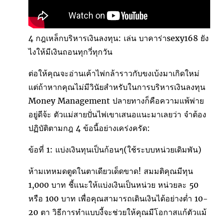
4 กฎเหล็กบริหารเงินลงทุน: เล่น บาคาร่าsexy168 ยัง
ไงให้มีเงินถอนทุกวี่ทุกวัน
ต่อให้คุณจะอ่านเค้าไพ่กล้าราวกับขงเบ้งมาเกิดใหม่
แต่ถ้าหากคุณไม่มีวินัยสำหรับในการบริหารเงินลงทุน
Money Management ปลายทางก็คือความแพ้พ่าย
อยู่ดีจ้ะ ตัวแม่สายปั่นไพ่เขาเสนอแนะมาเลยว่า จำต้อง
ปฏิบัติตามกฎ 4 ข้อนี้อย่างเคร่งครัด:
ข้อที่ 1: แบ่งเงินทุนเป็นก้อนๆ(ใช้ระบบหน่วยเดิมพัน)
ห้ามเทหมดตูดในตาเดียวเด็ดขาด! สมมติคุณมีทุน
1,000 บาท ชี้แนะให้แบ่งเงินเป็นหน่วย หน่วยละ 50
หรือ 100 บาท เพื่อคุณสามารถเดินเงินได้อย่างต่ำ 10-
20 ตา วิธีการทำแบบงี้จะช่วยให้คุณมีโอกาสแก้ตัวแม้