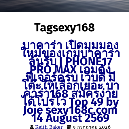
Tag
sexy168
บาคาร่า เปิดมุมมอง
ใหม่ของเกมบาคาร่า
ลุ้นรับ I PHONE17
PRO MAX เกมดัง
ฟีเจอร์ครบ เว็บดี มี
โต๊ะให้เลือกเยอะ บา
คาร่า168 สมัครง่าย
ได้โปรไว Top 49 by
Joie sexy168c.com
14 August 2569
Keith Baker
9 กรกฎาคม 2026