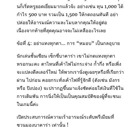
นก็เริ่ดหรูยอดเยี่ยมมากแล้วจ้ะ อย่างเช่น ทุน 1,000 ได้
กำไร 500 บาท รวมเป็น 1,500 ให้กดถอนทันที อย่า
ปล่อยให้อารมณ์ความละโมบลากคุณให้อยู่ต่อ
เนื่องจากท้ายที่สุดคุณอาจจะไม่เหลืออะไรเลย
ข้อที่ 4: อย่าแทงทุกตา… การ “หมอบ” เป็นกลอุบาย
นักเล่นชั้นเซียน เซ็กซี่บาคาร่า เขาไม่กดแทงทุกตา
หรอกนะคะ ตาไหนที่เค้าไพ่ไม่กระจ่าง ก้ำกึ่ง หรือเพิ่ง
จะแปลงดีลเลอร์ใหม่ ให้พวกเรานั่งดูเฉยๆหรือที่เรียกว่า
ผ่าน ไปก่อน คอยกระทั่งเค้าไพ่ที่รู้จักดี (ดังเช่น มังกร
หรือ ปิงปอง) จะปรากฏขึ้นมาแจ้งชัดค่อยใส่เงินที่ใช้ใน
การเดิมพัน การนิ่งให้เป็นเป็นคุณสมบัติของผู้ที่จะชนะ
ในเกมนี้ค่ะ
เปิดประสบการณ์ความเร้าอารมณ์ระดับพรีเมียมที่
ชวนมองบาคาร่า เท่านั้น !