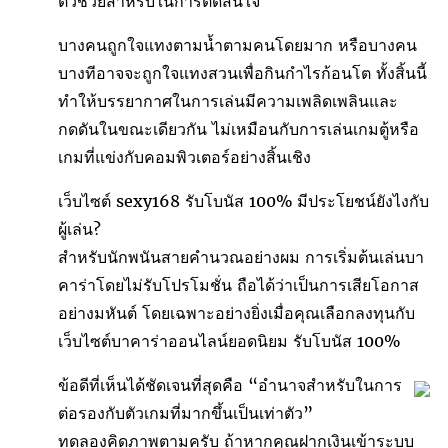
ตัวช่วยสำหรับในการตัดสินใจ
บางคนถูกใจแทงตามน้ำตามคนโดยมาก หรือบางคน
บางทีอาจจะถูกใจแทงสวนเพื่อกินกำไรก้อนโต ทั้งสิ้นนี้
ทำให้บรรยากาศในการเล่นมีความเพลิดเพลินและ
กดดันในขณะเดียวกัน ไม่เหมือนกับการเล่นเกมตู้หรือ
เกมที่แข่งกับคอมพิวเตอร์อย่างสิ้นเชิง
เว็บไซต์ sexy168 รับโบนัส 100% มีประโยชน์ยังไงกับ
ผู้เล่น?
สำหรับนักพนันสายคำนวณอย่างผม การเริ่มต้นเล่นบา
คาร่าโดยไม่รับโปรโมชั่น ถือได้ว่าเป็นการเสียโอกาส
อย่างมหันต์ โดยเฉพาะอย่างยิ่งเมื่อคุณเลือกลงทุนกับ
เว็บไซต์บาคาร่าออนไลน์ยอดนิยม รับโบนัส 100%
ข้อดีที่เห็นได้ชัดเจนที่สุดคือ “อำนาจสำหรับในการ
ต่อรองกับตัวเกมที่มากขึ้นเป็นเท่าตัว”
ทดลองคิดภาพตามครับ ถ้าหากคุณฝากเงินเข้าระบบ