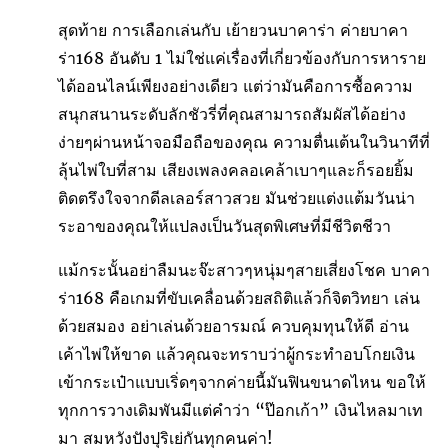
สุดท้าย การเลือกเล่นกับ เย้ายวนบาคาร่า ค่ายบาคา
ร่า168 อันดับ 1 ไม่ใช่แค่เรื่องที่เกี่ยวข้องกับการหาราย
ได้ออนไลน์เพียงอย่างเดียว แต่ว่ามันคือการซื้อความ
สนุกสนานระดับลักชัวรี่ที่คุณสามารถสัมผัสได้อย่าง
ง่ายๆผ่านหน้าจอมือถือของคุณ ความตื่นเต้นในวินาทีที่
ลุ้นไพ่ใบที่สาม เสียงเพลงคลอเคล้าเบาๆและก็รอยยิ้ม
ติดตรึงใจจากดีลเลอร์สาวสวย มันช่วยแต่งแต้มวันน่า
ระอาของคุณให้แปลงเป็นวันสุดพิเศษที่มีชีวิตชีวา
แม้กระนั้นอย่าลืมนะจ๊ะสาวๆหนุ่มๆสายเสี่ยงโชค บาคา
ร่า168 คือเกมที่ขับเคลื่อนด้วยสถิติแล้วก็จิตวิทยา เล่น
ด้วยสมอง อย่าเล่นด้วยอารมณ์ ควบคุมทุนให้ดี อ่าน
เค้าไพ่ให้ขาด แล้วคุณจะทราบว่าผู้กระทำอบโกยเงิน
เข้ากระเป๋าแบบเริ่ดๆจากค่ายนี้มันฟินขนาดไหน ขอให้
ทุกการวางเดิมพันมีแต่คำว่า “ป๊อกเก้า” เงินไหลมาเท
มา สมหวังปังปุริเย่กันทุกคนค่า!