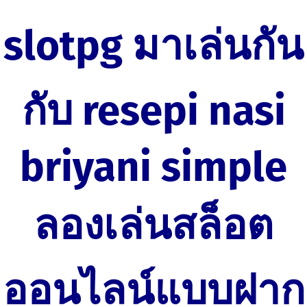
Skip
slotpg มาเล่นกัน
to
content
กับ resepi nasi
briyani simple
ลองเล่นสล็อต
ออนไลน์แบบฝาก