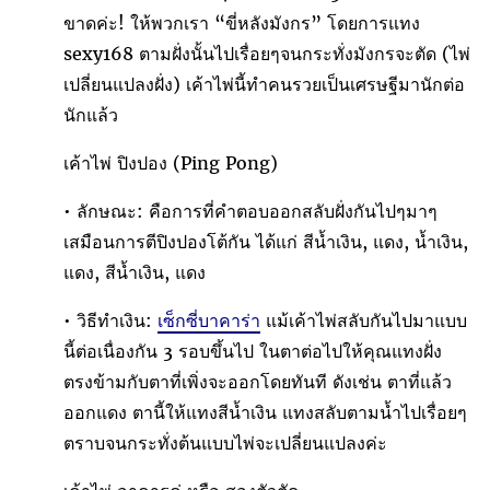
ขาดค่ะ! ให้พวกเรา “ขี่หลังมังกร” โดยการแทง
sexy168 ตามฝั่งนั้นไปเรื่อยๆจนกระทั่งมังกรจะตัด (ไพ่
เปลี่ยนแปลงฝั่ง) เค้าไพ่นี้ทำคนรวยเป็นเศรษฐีมานักต่อ
นักแล้ว
เค้าไพ่ ปิงปอง (Ping Pong)
• ลักษณะ: คือการที่คำตอบออกสลับฝั่งกันไปๆมาๆ
เสมือนการตีปิงปองโต้กัน ได้แก่ สีน้ำเงิน, แดง, น้ำเงิน,
แดง, สีน้ำเงิน, แดง
• วิธีทำเงิน:
เซ็กซี่บาคาร่า
แม้เค้าไพ่สลับกันไปมาแบบ
นี้ต่อเนื่องกัน 3 รอบขึ้นไป ในตาต่อไปให้คุณแทงฝั่ง
ตรงข้ามกับตาที่เพิ่งจะออกโดยทันที ดังเช่น ตาที่แล้ว
ออกแดง ตานี้ให้แทงสีน้ำเงิน แทงสลับตามน้ำไปเรื่อยๆ
ตราบจนกระทั่งต้นแบบไพ่จะเปลี่ยนแปลงค่ะ