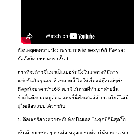
เปิดเหตุผลความปัง: เพราะเหตุใด sexy168 ถึงครอง
บัลลังก์ค่ายบาคาร่าชั้น 1
การที่จะก้าวขึ้นมาเป็นเบอร์หนึ่งในแวดวงที่มีการ
แข่งขันกันรุนแรงลิ่วขนาดนี้ ไม่ใช่เรื่องฟลุ๊คแน่ๆค่ะ
ดึงดูดใจบาคาร่า168 เขามีไม้ตายที่ทำเอาค่ายอื่น
จำเป็นต้องมองดูค้อน และก็นี่คือเสน่ห์เย้ายวนใจที่ไม่มี
ผู้ใดเลียนแบบได้ราวกับ
1. ดีลเลอร์สาวสวยระดับท็อปโมเดล ในชุดบิกินี่สุดจี๊ด
เห็นด้วยมาซะดีๆว่านี่คือเหตุผลแรกที่ทำให้ท่านกดเข้า