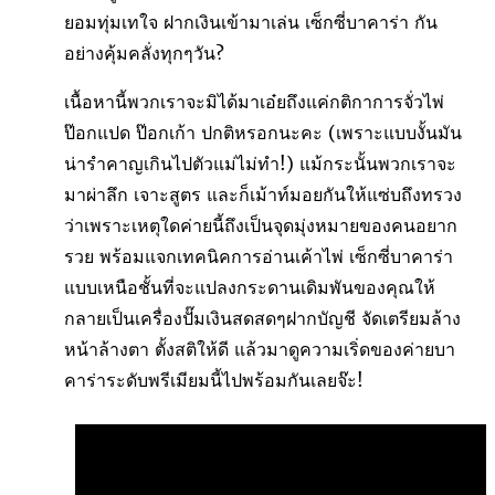
ยอมทุ่มเทใจ ฝากเงินเข้ามาเล่น เซ็กซี่บาคาร่า กัน
อย่างคุ้มคลั่งทุกๆวัน?
เนื้อหานี้พวกเราจะมิได้มาเอ๋ยถึงแค่กติกาการจั่วไพ่
ป๊อกแปด ป๊อกเก้า ปกติหรอกนะคะ (เพราะแบบงั้นมัน
น่ารำคาญเกินไปตัวแม่ไม่ทำ!) แม้กระนั้นพวกเราจะ
มาผ่าลึก เจาะสูตร และก็เม้าท์มอยกันให้แซ่บถึงทรวง
ว่าเพราะเหตุใดค่ายนี้ถึงเป็นจุดมุ่งหมายของคนอยาก
รวย พร้อมแจกเทคนิคการอ่านเค้าไพ่ เซ็กซี่บาคาร่า
แบบเหนือชั้นที่จะแปลงกระดานเดิมพันของคุณให้
กลายเป็นเครื่องปั๊มเงินสดสดๆฝากบัญชี จัดเตรียมล้าง
หน้าล้างตา ตั้งสติให้ดี แล้วมาดูความเริ่ดของค่ายบา
คาร่าระดับพรีเมียมนี้ไปพร้อมกันเลยจ๊ะ!