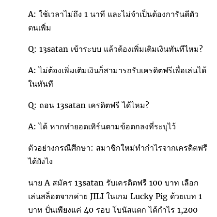
A: ใช้เวลาไม่ถึง 1 นาที และไม่จำเป็นต้องการันตีตัว
ตนเพิ่ม
Q: 13satan เข้าระบบ แล้วต้องเพิ่มเติมเงินทันทีไหม?
A: ไม่ต้องเพิ่มเติมเงินก็สามารถรับเครดิตฟรีเพื่อเล่นได้
ในทันที
Q: ถอน 13satan เครดิตฟรี ได้ไหม?
A: ได้ หากทำยอดเทิร์นตามข้อตกลงที่ระบุไว้
ตัวอย่างกรณีศึกษา: สมาชิกใหม่ทำกำไรจากเครดิตฟรี
ได้ยังไง
นาย A สมัคร 13satan รับเครดิตฟรี 100 บาท เลือก
เล่นสล็อตจากค่าย JILI ในเกม Lucky Pig ด้วยเบท 1
บาท ปั่นเพียงแค่ 40 รอบ โบนัสแตก ได้กำไร 1,200