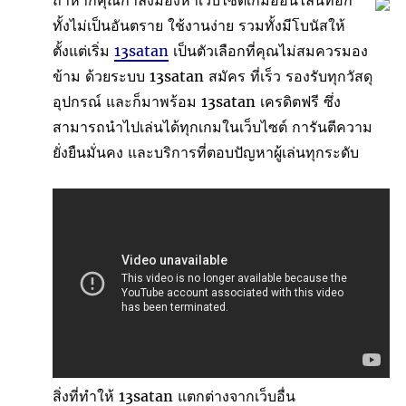
ถ้าหากคุณกำลังมองหาเว็บไซต์เกมออนไลน์ที่อีก
ทั้งไม่เป็นอันตราย ใช้งานง่าย รวมทั้งมีโบนัสให้
ตั้งแต่เริ่ม
13satan
เป็นตัวเลือกที่คุณไม่สมควรมอง
ข้าม ด้วยระบบ 13satan สมัคร ที่เร็ว รองรับทุกวัสดุ
อุปกรณ์ และก็มาพร้อม 13satan เครดิตฟรี ซึ่ง
สามารถนำไปเล่นได้ทุกเกมในเว็บไซต์ การันตีความ
ยั่งยืนมั่นคง และบริการที่ตอบปัญหาผู้เล่นทุกระดับ
สิ่งที่ทำให้ 13satan แตกต่างจากเว็บอื่น