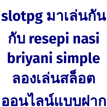
Skip
slotpg มาเล่นกัน
to
content
กับ resepi nasi
briyani simple
ลองเล่นสล็อต
ออนไลน์แบบฝาก