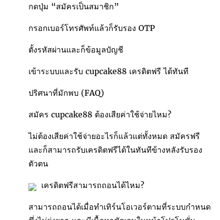
กดปุ่ม “สมัครเป็นสมาชิก”
กรอกเบอร์โทรศัพท์แล้วก็รับรอง OTP
ตั้งรหัสผ่านและก็ข้อมูลบัญชี
เข้าระบบและรับ cupcake88 เครดิตฟรี ได้ทันที
ปริศนาที่มักพบ (FAQ)
สมัคร cupcake88 ต้องเสียค่าใช้จ่ายไหม?
ไม่ต้องเสียค่าใช้จ่ายอะไรก็แล้วแต่ทั้งหมด สมัครฟรี
และก็สามารถรับเครดิตฟรีได้ในทันทีข้างหลังรับรอง
ตัวตน
เครดิตฟรีสามารถถอนได้ไหม?
สามารถถอนได้เมื่อทำเทิร์นโอเวอร์ตามที่ระบบกำหนด