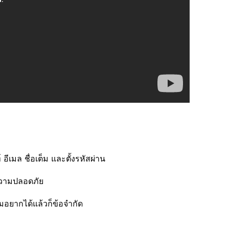
ีเมล ชื่อเต็ม และตั้งรหัสผ่าน
ความปลอดภัย
มอยากได้แล้วก็ข้อจำกัด