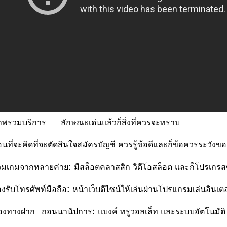
พรวมบริการ — ลักษณะเด่นแล้วก็สิ่งที่ควรจะทราบ
อนที่จะคิดที่จะตัดสินใจสมัครบัญชี ควรรู้ข้อดีและก็ข้อควรระวังของ
มเกมจากหลายค่าย: มีสล็อตคลาสสิก วิดีโอสล็อต และก็โปรเกรส
งรับโทรศัพท์มือถือ: หน้าเว็บดีไซน์ให้เล่นผ่านโปรแกรมเล่นอินเตอร
องทางฝาก–ถอนนานัปการ: แบงค์ ทรูวอลเล็ท และระบบอัตโนมัติ (ขึ้