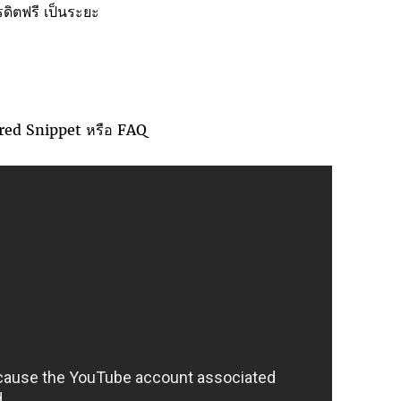
รดิตฟรี เป็นระยะ
atured Snippet หรือ FAQ