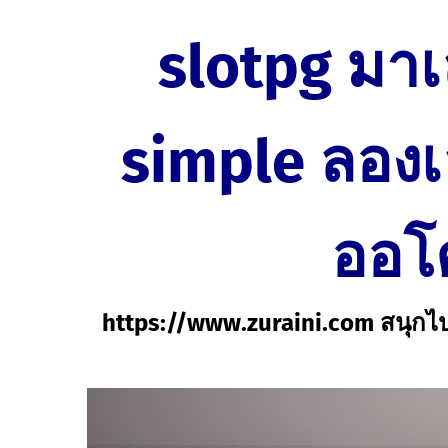
Skip
slotpg มาเล
to
content
simple ลอง
ออโ
https://www.zuraini.com สนุกไปกั