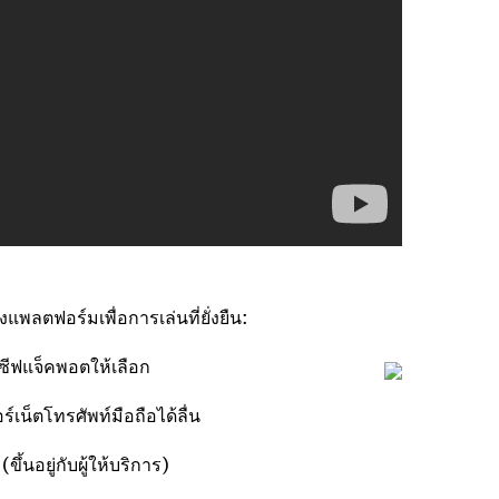
แพลตฟอร์มเพื่อการเล่นที่ยั่งยืน:
ซีฟแจ็คพอตให้เลือก
์เน็ตโทรศัพท์มือถือได้ลื่น
นอยู่กับผู้ให้บริการ)