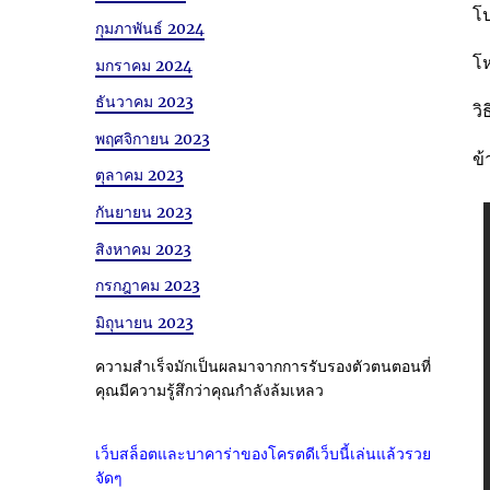
โป
กุมภาพันธ์ 2024
โห
มกราคม 2024
ธันวาคม 2023
วิ
พฤศจิกายน 2023
ข้
ตุลาคม 2023
กันยายน 2023
สิงหาคม 2023
กรกฎาคม 2023
มิถุนายน 2023
ความสำเร็จมักเป็นผลมาจากการรับรองตัวตนตอนที่
คุณมีความรู้สึกว่าคุณกำลังล้มเหลว
เว็บสล็อตและบาคาร่าของโครตดีเว็บนี้เล่นแล้วรวย
จัดๆ