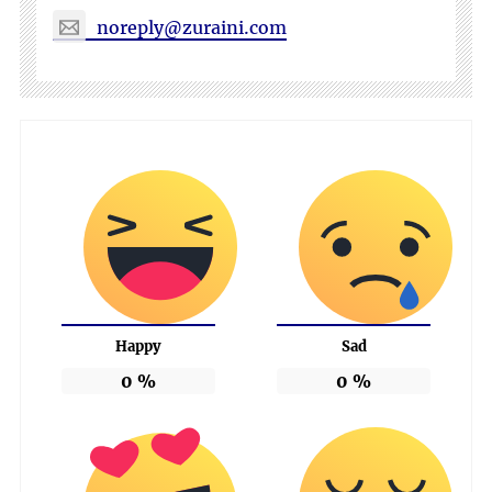
noreply@zuraini.com
Happy
Sad
0
%
0
%