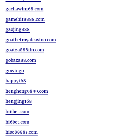
gachawin168.com
gamehit8888.com
gaojing888
goatbetroyalcasino.com
goatza888fin.com
gobaza88.com
gowingo
happy168
hengheng9899.com
hengjing168
hi6bet.com
hi6bet.com
hiso8888s.com