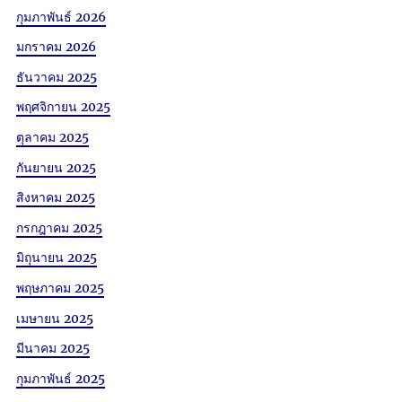
กุมภาพันธ์ 2026
มกราคม 2026
ธันวาคม 2025
พฤศจิกายน 2025
ตุลาคม 2025
กันยายน 2025
สิงหาคม 2025
กรกฎาคม 2025
มิถุนายน 2025
พฤษภาคม 2025
เมษายน 2025
มีนาคม 2025
กุมภาพันธ์ 2025