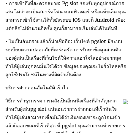
• การเข้าถึงที่สะดวกสบาย: Pg slot รองรับทุกอุปกรณ์การ
เล่น ไม่ว่าจะเป็นสมาร์ทโฟน คอมพิวเตอร์ หรือแท็บเล็ต คุณ
สามารถเข้าใช้งานได้ทั้งยังระบบ iOS และก็ Android เพียง
แต่คลิกไม่จำนวนกี่ครั้ง คุณก็สามารถเริ่มเล่นได้ในทันที
• ไม่เป็นอันตรายแล้วก็น่าเชื่อถือ: เว็บไซต์ pgslot มีระบบ
ระเบียบความปลอดภัยที่เคร่งครัด การรักษาข้อมูลส่วนตัว
ของผู้เล่นเป็นเรื่องที่เว็บไซต์ให้ความเอาใจใส่อย่างมากสุด
ทำให้ผู้เล่นทุกคนมั่นใจได้ว่า ข้อมูลของคุณจะไม่รั่วไหลหรือ
ถูกใช้ประโยชน์ในทางที่ผิดจำเป็นต้อง
บริการฝากถอนอัตโนมัติ เร็วไว
วิธีการทำธุรกรรมการคลังเป็นอีกหนึ่งเรื่องที่สำคัญมาก
สำหรับผู้เล่นpg slot แน่นอนว่าการฝากถอนที่เร็วทันใจ
ทำให้ผู้เล่นสามารถเชื่อมั่นได้ว่าเงินของเขาจะถูกโอนเข้า
แล้วก็ออกขณะที่เร็วที่สุด ที่ pgslot คุณสามารถทำรายการ