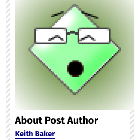
About Post Author
Keith Baker