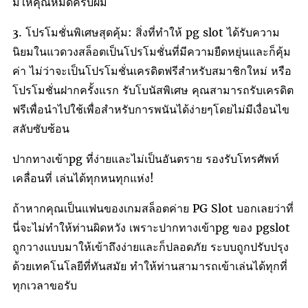
มีให้คุณหมดครับผม
3. โปรโมชั่นพิเศษสุดคุ้ม: สิ่งที่ทำให้ pg slot ได้รับความ
นิยมในแวดวงสล็อตเป็นโปรโมชั่นที่มีความยืดหยุ่นและก็คุ้ม
ค่า ไม่ว่าจะเป็นโปรโมชั่นเครดิตฟรีสำหรับสมาชิกใหม่ หรือ
โปรโมชั่นฝากครั้งแรก รับโบนัสพิเศษ คุณสามารถรับเครดิต
ฟรีเพื่อนำไปใช้เพื่อสำหรับการพนันได้ง่ายๆโดยไม่มีเงื่อนไข
สลับซับซ้อน
ปากทางเข้าpg ที่ง่ายและไม่เป็นอันตราย รองรับโทรศัพท์
เคลื่อนที่ เล่นได้ทุกหนทุกแห่ง!
ถ้าหากคุณเป็นแฟนของเกมสล็อตค่าย PG Slot บอกเลยว่าที่
นี่จะไม่ทำให้ท่านผิดหวัง เพราะปากทางเข้าpg ของ pgslot
ถูกวางแบบมาให้เข้าถึงง่ายและก็ปลอดภัย ระบบถูกปรับปรุง
ด้วยเทคโนโลยีที่ทันสมัย ทำให้ท่านสามารถเข้าเล่นได้ทุกที่
ทุกเวลาขอรับ