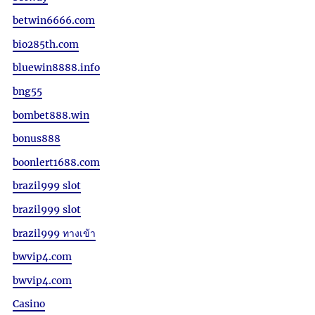
betwin6666.com
bio285th.com
bluewin8888.info
bng55
bombet888.win
bonus888
boonlert1688.com
brazil999 slot
brazil999 slot
brazil999 ทางเข้า
bwvip4.com
bwvip4.com
Casino