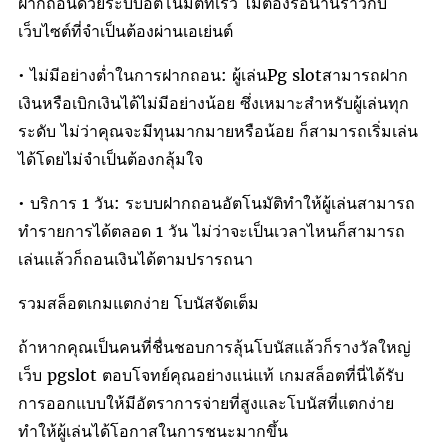
ฝากถอนด้วยระบบอัตโนมัติที่เร็ว ไม่ต้องรอนานราวกับ
เว็บไซต์ที่จำเป็นต้องผ่านเอเย่นต์
• ไม่มีอย่างต่ำในการฝากถอน: ผู้เล่นPg slotสามารถฝาก
เงินหรือเบิกเงินได้ไม่มีอย่างน้อย ซึ่งเหมาะสำหรับผู้เล่นทุก
ระดับ ไม่ว่าคุณจะมีทุนมากมายหรือน้อย ก็สามารถเริ่มเล่น
ได้โดยไม่จำเป็นต้องกลุ้มใจ
• บริการ 1 วัน: ระบบฝากถอนอัตโนมัติทำให้ผู้เล่นสามารถ
ทำรายการได้ตลอด 1 วัน ไม่ว่าจะเป็นเวลาไหนก็สามารถ
เล่นแล้วก็ถอนเงินได้ตามปรารถนา
รวมสล็อตเกมแตกง่าย โบนัสจัดเต็ม
ถ้าหากคุณเป็นคนที่ชื่นชอบการลุ้นโบนัสแล้วก็รางวัลใหญ่
เว็บ pgslot ตอบโจทย์คุณอย่างแน่แท้ เกมสล็อตที่นี่ได้รับ
การออกแบบให้มีอัตราการจ่ายที่สูงและโบนัสที่แตกง่าย
ทำให้ผู้เล่นได้โอกาสในการชนะมากขึ้น