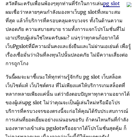
สวัสดีนะครับเพื่อนพ้องๆทุกท่านที่รักในการเล่น
pg slot
ผมเชื่อว่าหลายๆคนกำลังมองหาเว็บpg slotที่เหมาะสม
ที่สุด แล้วก็บริการที่ครอบคลุมครบวงจร ทั้งในด้านความ
ปลอดภัย ความสบายสบาย รวมทั้งการแจกโปรโมชั่นที่ไม่
เอาเปรียบผู้เล่นใช่ไหมครับผม? แน่ๆว่าทุกคนก็อยากได้
เว็บPgslotที่มีความมั่นคงและยั่งยืนและไม่ผ่านเอเย่นต์ เพื่อรู้
เรื่องเชื่อมั่นว่าเงินที่ลงทุนไปนั้นปลอดภัย ไม่มีความเสี่ยงต่อ
การถูกโกง
วันนี้ผมจะมาชี้แนะให้ทุกท่านรู้จักกับ pg slot เว็บสล็อต
เว็บไซต์แท้ เว็บไซต์ตรง ที่ไม่เพียงแค่ให้บริการเกมสล็อตที่
หลากหลายเพียงแค่นั้น แต่ว่ายังตอบปัญหาทุกความอยากได้
ของผู้เล่นpg slot ไม่ว่าคุณจะเป็นผู้เล่นใหม่หรือมือโปร
บริการที่ครบวงจรของตรงนี้จะก่อให้คุณได้รับประสบการณ์
การเล่นที่ยอดเยี่ยมอย่างแน่นอนขอรับ ถ้าคนไหนกันที่กำลัง
มองหาทางเข้าเล่น pgslotหรืออยากได้โปรโมชั่นสุดคุ้ม ก็
ไม่ควรพลาดเลย เนื่องจากว่าเว็บนี้มีให้หมดขอรับ!