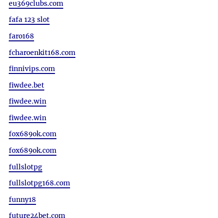
eu369clubs.com
fafa 123 slot
faro168
fcharoenkit168.com
finnivips.com
fiwdee.bet
fiwdee.win
fiwdee.win
fox689ok.com
fox689ok.com
fullslotpg
fullslotpg168.com
funny18
future24bet.com