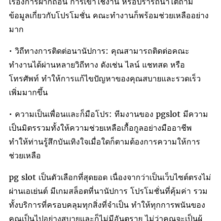
เรื่องการฝากถอน การเข้าใช้งาน หรือปรารถนาไต่ถาม
ข้อมูลเกี่ยวกับโปรโมชั่น คณะทำงานก็พร้อมช่วยเหลืออย่าง
มาก
• วิถีทางการติดต่อนานัปการ: คุณสามารถติดต่อคณะ
ทำงานได้ผ่านหลายวิถีทาง ดังเช่น ไลน์ แชทสด หรือ
โทรศัพท์ ทำให้การแก้ไขปัญหาของคุณสบายและรวดเร็ว
เพิ่มมากขึ้น
• ความเป็นเพื่อนและก็มือโปร: ทีมงานของ pgslot มีความ
เป็นมิตรรวมทั้งให้ความช่วยเหลือเกื้อกูลอย่างมืออาชีพ
ทำให้ท่านรู้สึกบันเทิงใจเมื่อใดก็ตามต้องการความให้การ
ช่วยเหลือ
pg slot เป็นตัวเลือกที่สุดยอด เนื่องจากว่าเป็นเว็บไซต์ตรงไม่
ผ่านเอเย่นต์ มีเกมสล็อตที่นานัปการ โปรโมชั่นที่คุ้มค่า รวม
ทั้งบริการที่ครอบคลุมทุกสิ่งที่จำเป็น ทำให้ทุกการพนันของ
คุณเป็นไปอย่างสบายและก็ไม่มีอันตราย ไม่ว่าคุณจะเป็นผู้