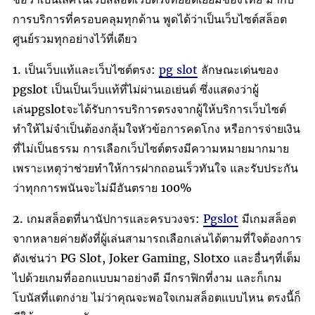
การบริการที่ครอบคลุมทุกด้าน พูดได้ว่าเป็นเว็บไซต์สล็อต
ศูนย์รวมทุกอย่างไว้ที่เดียว
1. เป็นเว็บแท้และเว็บไซต์ตรง:
pg slot
ลักษณะเด่นของ
pgslot เป็นเป็นเว็บแท้ที่ไม่ผ่านเอเย่นต์ ซึ่งแสดงว่าผู้
เล่นpgslotจะได้รับการบริการตรงจากผู้ให้บริการเว็บไซต์
ทำให้ไม่จำเป็นต้องกลุ้มใจหัวข้อการคดโกง หรือการจ่ายเงิน
ที่ไม่เป็นธรรม การเลือกเว็บไซต์ตรงมีความหมายมากมาย
เพราะเหตุว่าช่วยทำให้การฝากถอนเร็วทันใจ และรับประกัน
ว่าทุกการพนันจะไม่มีอันตราย 100%
2. เกมสล็อตที่นานัปการและครบวงจร:
Pgslot
มีเกมสล็อต
จากหลายค่ายดังที่ผู้เล่นสามารถเลือกเล่นได้ตามที่ใจต้องการ
ดังเช่นว่า PG Slot, Joker Gaming, Slotxo และอื่นๆที่เต็ม
ไปด้วยเกมที่ออกแบบมาอย่างดี มีกราฟิกที่งาม และก็เกม
โบนัสที่แตกง่าย ไม่ว่าคุณจะพอใจเกมสล็อตแบบไหน ตรงนี้ก็