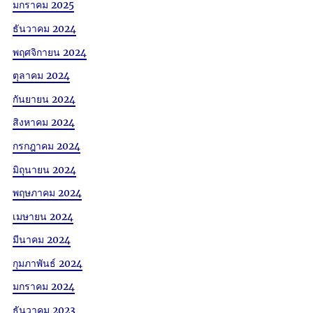
มกราคม 2025
ธันวาคม 2024
พฤศจิกายน 2024
ตุลาคม 2024
กันยายน 2024
สิงหาคม 2024
กรกฎาคม 2024
มิถุนายน 2024
พฤษภาคม 2024
เมษายน 2024
มีนาคม 2024
กุมภาพันธ์ 2024
มกราคม 2024
ธันวาคม 2023