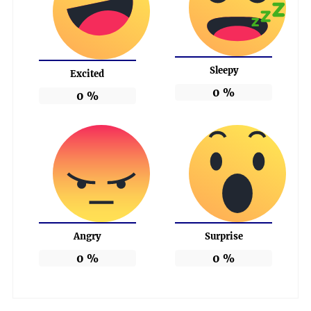
Sleepy
Excited
0
%
0
%
Angry
Surprise
0
%
0
%