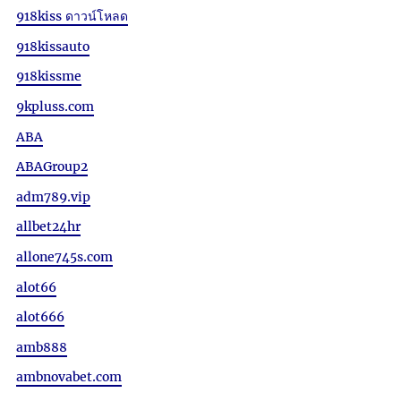
918kiss ดาวน์โหลด
918kissauto
918kissme
9kpluss.com
ABA
ABAGroup2
adm789.vip
allbet24hr
allone745s.com
alot66
alot666
amb888
ambnovabet.com