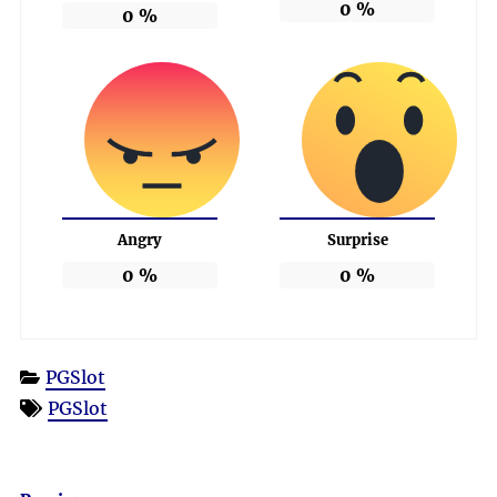
0
%
0
%
Angry
Surprise
0
%
0
%
PGSlot
PGSlot
แนะแนว