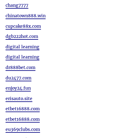
chang7777
chinatown888.win
cupcake88x.com
dgb222hot.com
digital learning
digital learning
dr888bet.com
du2477.com
enjoy24.fun
erisauto.site
etbet16888.com
etbet16888.com
eu369clubs.com