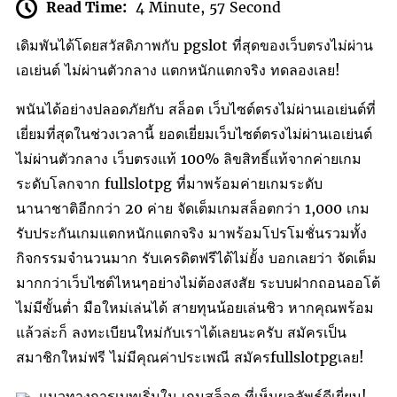
Read Time:
4 Minute, 57 Second
เดิมพันได้โดยสวัสดิภาพกับ pgslot ที่สุดของเว็บตรงไม่ผ่าน
เอเย่นต์ ไม่ผ่านตัวกลาง แตกหนักแตกจริง ทดลองเลย!
พนันได้อย่างปลอดภัยกับ สล็อต เว็บไซต์ตรงไม่ผ่านเอเย่นต์ที่
เยี่ยมที่สุดในช่วงเวลานี้ ยอดเยี่ยมเว็บไซต์ตรงไม่ผ่านเอเย่นต์
ไม่ผ่านตัวกลาง เว็บตรงแท้ 100% ลิขสิทธิ์แท้จากค่ายเกม
ระดับโลกจาก fullslotpg ที่มาพร้อมค่ายเกมระดับ
นานาชาติอีกกว่า 20 ค่าย จัดเต็มเกมสล็อตกว่า 1,000 เกม
รับประกันเกมแตกหนักแตกจริง มาพร้อมโปรโมชั่นรวมทั้ง
กิจกรรมจำนวนมาก รับเครดิตฟรีได้ไม่ยั้ง บอกเลยว่า จัดเต็ม
มากกว่าเว็บไซต์ไหนๆอย่างไม่ต้องสงสัย ระบบฝากถอนออโต้
ไม่มีขั้นต่ำ มือใหม่เล่นได้ สายทุนน้อยเล่นชิว หากคุณพร้อม
แล้วล่ะก็ ลงทะเบียนใหม่กับเราได้เลยนะครับ สมัครเป็น
สมาชิกใหม่ฟรี ไม่มีคุณค่าประเพณี สมัครfullslotpgเลย!
แนวทางการเบทเริ่มใน เกมสล็อต ที่เห็นผลลัพธ์ดีเยี่ยม!