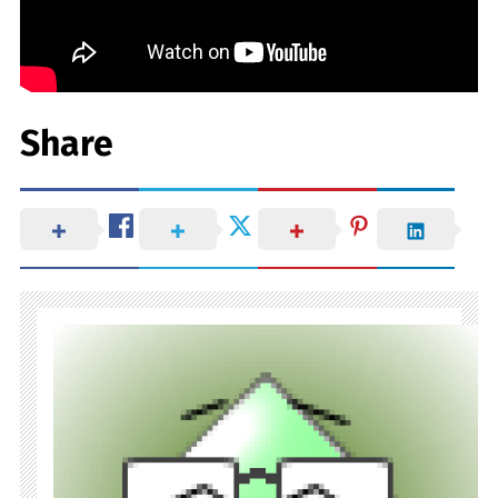
Share