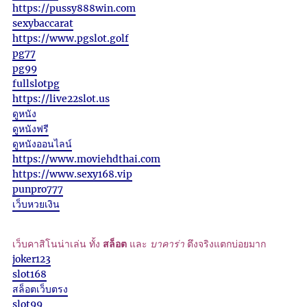
https://pussy888win.com
sexybaccarat
https://www.pgslot.golf
pg77
pg99
fullslotpg
https://live22slot.us
ดูหนัง
ดูหนังฟรี
ดูหนังออนไลน์
https://www.moviehdthai.com
https://www.sexy168.vip
punpro777
เว็บหวยเงิน
เว็บคาสิโนน่าเล่น ทั้ง
สล็อต
และ
บาคาร่า
ตึงจริงแตกบ่อยมาก
joker123
slot168
สล็อตเว็บตรง
slot99