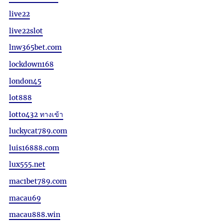
live22
live22slot
lnw365bet.com
lockdown168
london45
lot888
lotto432 ทางเข้า
luckycat789.com
luis16888.com
lux555.net
mac1bet789.com
macau69
macau888.win