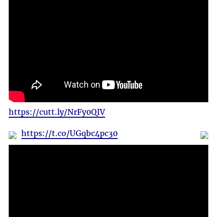
https://cutt.ly/NrFy0QIV
https://t.co/UGqbc4pc30