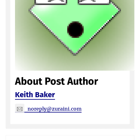
About Post Author
Keith Baker
noreply@zuraini.com