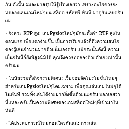
กัน ดังนั้น ผมจะมาสรุปให้รู้เรื่องเลยว่า เพราะอะไรควรจะ
ทดลองเล่นเกมใหม่ๆบน สล็อต รหัสฟรี ทันที มาดูกันเลยครับ
ผม
• จังหวะ RTP สูง: เกมPgslotใหม่ๆมักจะตั้งค่า RTP สูงใน
ตอนแรก เพื่อแตกง่ายขึ้น เป็นการเรียกแล้วก็ดึงความสนใจ
ของผู้เล่นจำนวนมากด้วยนั่นเองครับ แม้กระนั้นดังนี้ ความ
เป็นจริงนี้ก็ยังพิสูจน์มิได้ คุณจึงควรทดลองด้วยตัวเองเท่านั้น
ครับผม
• โบนัสรวมทั้งกิจกรรมพิเศษ: เว็บชอบจัดโปรโมชั่นใหม่ๆ
สำหรับเกมPgslotใหม่ๆโดยเฉพาะ เพื่อคุณเล่นเกมใหม่ๆได้
ในทันที รวมทั้งเล่นได้ง่ายมากยิ่งขึ้นด้วยนะครับ บอกเลยว่า
นี่แหละครับเป็นความพิเศษของเกมสล็อตใหม่ๆที่เข้ามาใน
ทันที
• ได้ประสบการณ์ใหม่ก่อนใครกันแน่: การเล่น