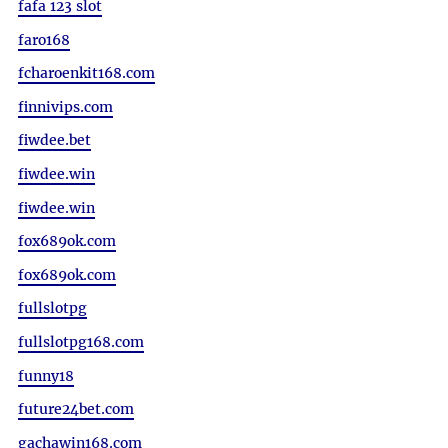
fafa 123 slot
faro168
fcharoenkit168.com
finnivips.com
fiwdee.bet
fiwdee.win
fiwdee.win
fox689ok.com
fox689ok.com
fullslotpg
fullslotpg168.com
funny18
future24bet.com
gachawin168.com