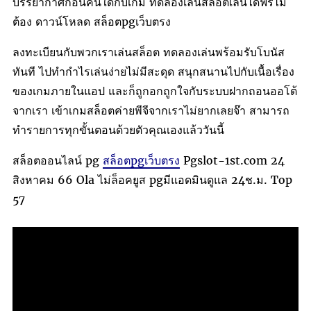
บรรยากาศก่อนคนใดกับเกม ทดลองเล่นสล็อตเล่นได้ฟรีไม่
ต้อง ดาวน์โหลด สล็อตpgเว็บตรง
ลงทะเบียนกับพวกเราเล่นสล็อต ทดลองเล่นพร้อมรับโบนัส
ทันที ไปทำกำไรเล่นง่ายไม่มีสะดุด สนุกสนานไปกับเนื้อเรื่อง
ของเกมภายในแอป และก็ถูกอกถูกใจกับระบบฝากถอนออโต้
จากเรา เข้าเกมสล็อตค่ายพีจีจากเราไม่ยากเลยจ๊า สามารถ
ทำรายการทุกขั้นตอนด้วยตัวคุณเองแล้ววันนี้
สล็อตออนไลน์ pg
สล็อตpgเว็บตรง
Pgslot-1st.com 24
สิงหาคม 66 Ola ไม่ล็อคยูส pgมีแอดมินดูแล 24ช.ม. Top
57