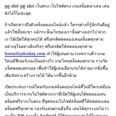
pg slot pg slot เว็บตรง เว็บไซต์ตรง เกมสล็อตน่าเล่น เล่น
ยังไงก็ไม่สะดุด
ถ้าเกิดกล่าวถึงตัวสล็อตออนไลน์แล้ว ใครๆต่างก็รู้จักกันดีอยู่
แล้วใช่มั้ยล่ะขา แม้กระนั้นเว็บของเรานั้นต่างออกไป พวก
เราได้เปิดให้ทุกคนได้ ฟรีเครดิตทดลองเล่นสล็อตทุกค่าย
อย่างจุใจอย่างยิ่งจริงๆ ฟรีเครดิตให้ทดลองทุกค่าย
hoonthaitoday.com
ทำให้ผู้เล่นสามารถทราบดีว่าเกม
ไหนมีฟีเจอร์เกมเป็นอย่างไร เกมไหนสล็อตแตกง่าย รางวัล
แจ็คพอตแตกบ่อย เพื่อทำให้ผู้เล่นเลือกเกมได้ง่ายมากยิ่งขึ้น
เพิ่มจังหวะสร้างรายได้ ได้มากขึ้นอีกด้วย
เปิดประสบการณ์ใหม่กับเกมสล็อตออนไลน์ที่ไม่มีใครเหมือน
เป็นบริการจากเว็บไซต์พวกเราที่เปิดให้ผู้เล่นได้ทดลองเล่น
สล็อตฟรีจากเว็บตรง ที่สุดของเว็บไซต์สล็อตที่ให้ทดสอบเล่น
สล็อตฟรีทุกค่าย รองรับเล่นผ่านมือถือ เล่นได้ทุกระบบไม่ว่า
จะเป็น IOS รวมทั้ง Android ผู้ใช้สามารถเล่นได้ในทุกเกม