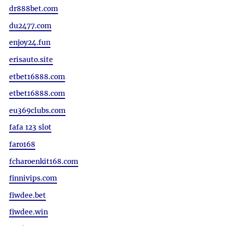
dr888bet.com
du2477.com
enjoy24.fun
erisauto.site
etbet16888.com
etbet16888.com
eu369clubs.com
fafa 123 slot
faro168
fcharoenkit168.com
finnivips.com
fiwdee.bet
fiwdee.win