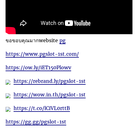
ขอขอบคุณมากwebsite
pg
https://www.pgslot-1st.com/
https://ow.ly/iET150Plowv
https://rebrand.ly/pgslot-1st
https://wow.in.th/pgslot-1st
https://t.co/lCiVL0rttB
https://gg.gg/pgslot-1st