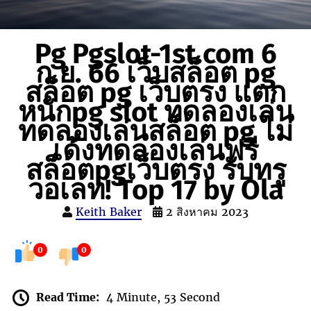
Pg Pgslot-1st.com 6
ก.ย. 66 เว็บสล็อต pg
สล็อต pg เว็บตรง แตก
หนักpg slot ทดลองเล่น
ทดลองเล่นสล็อต pg ไม่
เด้งทดลองเล่นฟรี
สล็อตpgเว็บตรง รับทรู
วอเลท! Top 17 by Ola
Keith Baker
2 สิงหาคม 2023
0
0
Read Time:
4 Minute, 53 Second