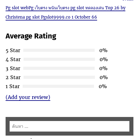
Pg slot webPg เว็บตรง พนันเว็บตรง pg slot ทดลองเล่น Top 26 by
Christena pg slot Pgslot9999.co 1 October 66
Average Rating
5 Star
0%
4 Star
0%
3 Star
0%
2 Star
0%
1 Star
0%
(Add your review)
ค้นห
สำหร