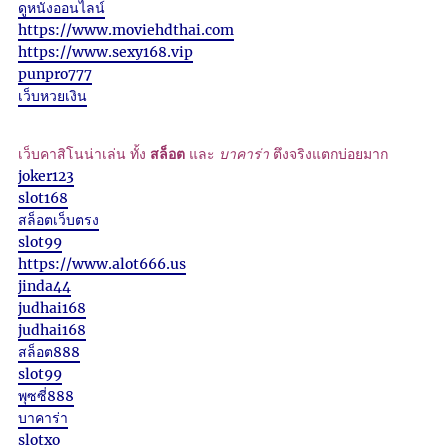
ดูหนังออนไลน์
https://www.moviehdthai.com
https://www.sexy168.vip
punpro777
เว็บหวยเงิน
เว็บคาสิโนน่าเล่น ทั้ง
สล็อต
และ
บาคาร่า
ตึงจริงแตกบ่อยมาก
joker123
slot168
สล็อตเว็บตรง
slot99
https://www.alot666.us
jinda44
judhai168
judhai168
สล็อต888
slot99
พุซซี่888
บาคาร่า
slotxo