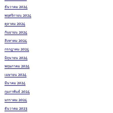
ธันวาคม 2024
พฤศจิกายน 2024
ตุลาคม 2024
กันยายน 2024
สิงหาคม 2024
กรกฎาคม 2024
มิถุนายน 2024
พฤษภาคม 2024
เมษายน 2024
มีนาคม 2024
กุมภาพันธ์ 2024
มกราคม 2024
ธันวาคม 2023