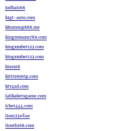
judhai168
k1gt-auto.com
khumsup888.me
kingromans789.com
kingxxxbet123.com
kingxxxbet123.com
kiss918
kitti999vip.com
ktv4sd.com
lalikabetsgame.com
lcbet444.com
lion123สล็อต
lionth168.com