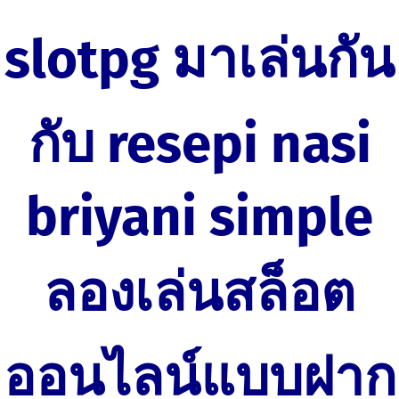
Skip
slotpg มาเล่นกัน
to
content
กับ resepi nasi
briyani simple
ลองเล่นสล็อต
ออนไลน์แบบฝาก