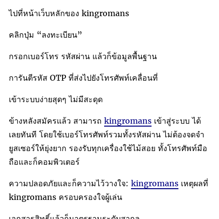
ไปที่หน้าเว็บหลักของ kingromans
คลิกปุ่ม “ลงทะเบียน”
กรอกเบอร์โทร รหัสผ่าน แล้วก็ข้อมูลพื้นฐาน
การันตีรหัส OTP ที่ส่งไปยังโทรศัพท์เคลื่อนที่
เข้าระบบง่ายสุดๆ ไม่มีสะดุด
ข้างหลังสมัครแล้ว สามารถ
kingromans
เข้าสู่ระบบ ได้
เลยทันที โดยใช้เบอร์โทรศัพท์รวมทั้งรหัสผ่าน ไม่ต้องจดจำ
ยูสเซอร์ให้ยุ่งยาก รองรับทุกเครื่องใช้ไม้สอย ทั้งโทรศัพท์มือ
ถือและก็คอมพิวเตอร์
ความปลอดภัยและก็ความไว้วางใจ:
kingromans
เหตุผลที่
kingromans ครอบครองใจผู้เล่น
เอกสารสิทธิ์แล้วก็มาตรฐานระดับสากล