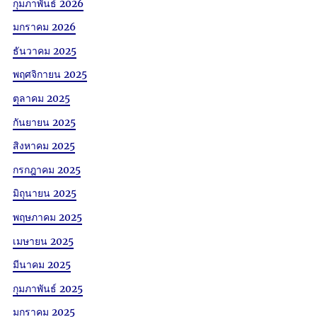
กุมภาพันธ์ 2026
มกราคม 2026
ธันวาคม 2025
พฤศจิกายน 2025
ตุลาคม 2025
กันยายน 2025
สิงหาคม 2025
กรกฎาคม 2025
มิถุนายน 2025
พฤษภาคม 2025
เมษายน 2025
มีนาคม 2025
กุมภาพันธ์ 2025
มกราคม 2025