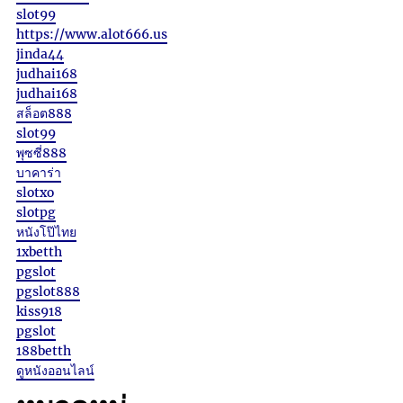
slot99
https://www.alot666.us
jinda44
judhai168
judhai168
สล็อต888
slot99
พุซซี่888
บาคาร่า
slotxo
slotpg
หนังโป๊ไทย
1xbetth
pgslot
pgslot888
kiss918
pgslot
188betth
ดูหนังออนไลน์