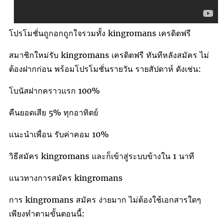
โปรโมชั่นถูกอกถูกใจรวมทั้ง kingromans เครดิตฟรี
สมาชิกใหม่รับ kingromans เครดิตฟรี ทันทีหลังสมัคร ไม่
ต้องฝากก่อน พร้อมโปรโมชั่นรายวัน รายสัปดาห์ ดังเช่น:
โบนัสฝากคราวแรก 100%
คืนยอดเสีย 5% ทุกอาทิตย์
แนะนำเพื่อน รับค่าคอม 10%
วิธีสมัคร kingromans และก็เข้าสู่ระบบข้างใน 1 นาที
แนวทางการสมัคร kingromans
การ kingromans สมัคร ง่ายมาก ไม่ต้องใช้เอกสารใดๆ
เพียงทำตามขั้นตอนนี้: