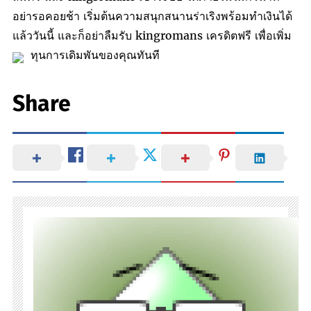
อย่ารอคอยช้า เริ่มต้นความสนุกสนานร่าเริงพร้อมทำเงินได้
แล้ววันนี้ และก็อย่าลืมรับ kingromans เครดิตฟรี เพื่อเพิ่ม
ทุนการเดิมพันของคุณทันที
Share