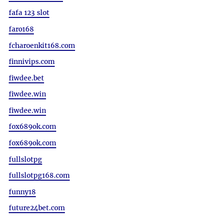
fafa 123 slot
faro168
fcharoenkit168.com
finnivips.com
fiwdee.bet
fiwdee.win
fiwdee.win
fox689ok.com
fox689ok.com
fullslotpg
fullslotpg168.com
funny18
future24bet.com