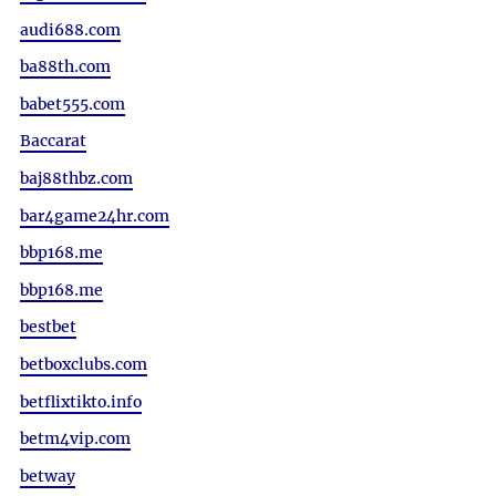
audi688.com
ba88th.com
babet555.com
Baccarat
baj88thbz.com
bar4game24hr.com
bbp168.me
bbp168.me
bestbet
betboxclubs.com
betflixtikto.info
betm4vip.com
betway