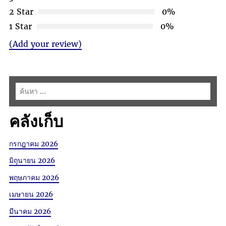
2 Star
0%
1 Star
0%
(Add your review)
ค้นห
สำหร
คลังเก็บ
กรกฎาคม 2026
มิถุนายน 2026
พฤษภาคม 2026
เมษายน 2026
มีนาคม 2026