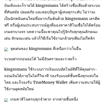
บันเทิงและก็รายได้ kingromans ได้สร้างชื่อเสียงด้วยระบบ
ที่ทันสมัย ปลอดภัย และตอบปัญหาผู้เล่นทุกระดับ ไม่ว่าจะ
เป็นนักพนันคนใหม่ที่อยากเริ่มต้นด้วย kingromans เครดิต
ฟรี หรือผู้เล่นประสบการณ์สูงที่มองหาคาสิโนเชื่อใจได้พร้อม
เกมครบวงจร บทความนี้จะพาคุณไปรู้จักกับทุกคุณลักษณะ
เด่น ลักษณะเด่น แล้วก็วิธีเริ่มใช้งานกล้วยๆเพียงไม่กี่คลิก
จุดเด่นของ kingromans ที่เหนือกว่าเว็บอื่น
ระบบฝากถอนออโต้ ไม่มีอันตรายและรวดเร็ว
kingromans ใช้ระบบการเงินแบบอัตโนมัติที่ให้คุณฝาก-
ถอนเงินได้ภายในไม่กี่วินาที รองรับแบงค์ชั้นหนึ่งทุกแห่งใน
ไทย และก็รองรับ TrueMoney Wallet เพิ่มความสบายให้ผู้
ใช้งานยุคสมัยใหม่
เกมคาสิโนครบทุกจำพวก จากค่ายชั้นหนึ่ง