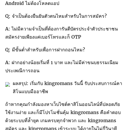
Android ไม่ต้องโหลดแอป
Q: จำเป็นต้องยืนยันตัวตนไหมสำหรับในการสมัคร?
A: ไม่มีความจำเป็นที่ต้องการันตีบัตรประจำตัวประชาชน
สมัครง่ายเพียงแค่เบอร์โทรและก็ OTP
Q: มีขั้นต่ำสำหรับเพื่อการฝากถอนไหม?
A: ฝากอย่างน้อยเริ่มที่ 1 บาท และไม่มีค่าขนบธรรมเนียม
ประเพณีการถอน
ผลสรุป: เริ่มกับ kingromans วันนี้ รับประสบการณ์คา
สิโนแบบมืออาชีพ
ถ้าหากคุณกำลังมองหาเว็บไซต์คาสิโนออนไลน์ที่ปลอดภัย
ใช้งานง่าย และก็มีโปรโมชั่นคุ้ม kingromans คือคำตอบ
ด้วยระบบที่ล้ำยุค เกมครบทุกจำพวก และ kingromans
สมัคร และ kingromans เข้าระบบ ได้ภายในไม่กี่วินาที