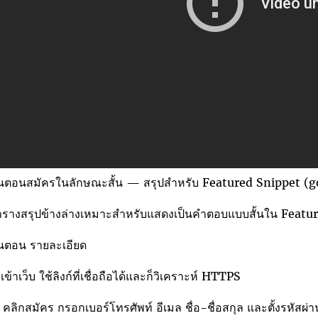
้นตอนสมัครในลักษณะสั้น — สรุปสำหรับ Featured Snippet (
ารางสรุปข้างล่างเหมาะสำหรับแสดงเป็นคำตอบแบบสั้นใน Featu
้นตอน รายละเอียด
 เข้าเว็บ ใช้ลิงก์ที่เชื่อถือได้และก็วิเคราะห์ HTTPS
 คลิกสมัคร กรอกเบอร์โทรศัพท์ อีเมล ชื่อ-ชื่อสกุล และตั้งรหัสผ่า