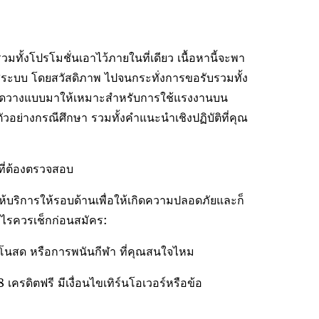
ั้งโปรโมชั่นเอาไว้ภายในที่เดียว เนื้อหานี้จะพา
่ระบบ โดยสวัสดิภาพ ไปจนกระทั่งการขอรับรวมทั้ง
อียดวางแบบมาให้เหมาะสำหรับการใช้แรงงานบน
อย่างกรณีศึกษา รวมทั้งคำแนะนำเชิงปฏิบัติที่คุณ
ที่ต้องตรวจสอบ
บริการให้รอบด้านเพื่อให้เกิดความปลอดภัยและก็
าอะไรควรเช็กก่อนสมัคร:
นสด หรือการพนันกีฬา ที่คุณสนใจไหม
ครดิตฟรี มีเงื่อนไขเทิร์นโอเวอร์หรือข้อ