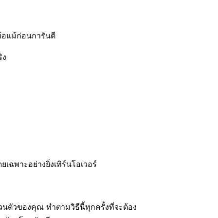
้อแม้ก่อนการันตี
ิง
ยเฉพาะอย่างยิ่งเทิร์นโอเวอร์
ตัวของคุณ ทำตามวิธีนี้ทุกครั้งที่จะต้อง