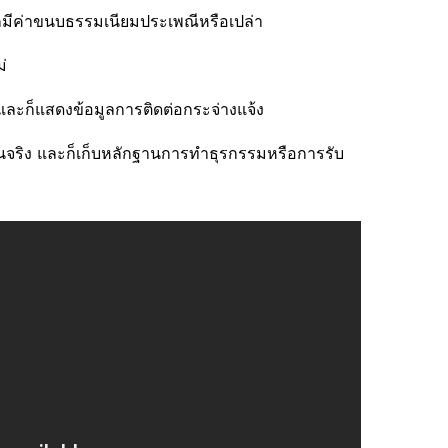
มีค่าขนบธรรมเนียมประเพณีหรือเปล่า
่
ละก็แสดงข้อมูลการติดต่อกระจ่างแจ้ง
ินจริง และก็เก็บหลักฐานการทำธุรกรรมหรือการรับ