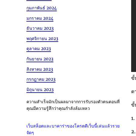
กุมภาพันธ์ 2024
มกราคม 2024
ธันวาคม 2023
พฤศจิกายน 2023
ตุลาคม 2023
กันยายน 2023
สิงหาคม 2023
ขั
กรกฎาคม 2023
มิถุนายน 2023
ต
ความสำเร็จมักเป็นผลมาจากการรับรองตัวตนตอนที่
ขั
คุณมีความรู้สึกว่าคุณกำลังล้มเหลว
1.
เว็บสล็อตและบาคาร่าของโครตดีเว็บนี้เล่นแล้วรวย
2.
จัดๆ