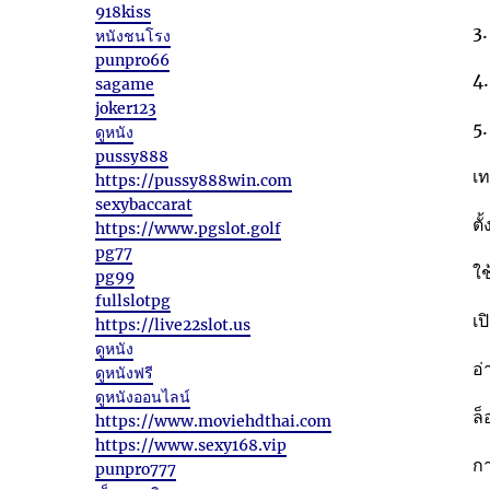
918kiss
3.
หนังชนโรง
punpro66
4.
sagame
joker123
5.
ดูหนัง
pussy888
เ
https://pussy888win.com
sexybaccarat
ตั
https://www.pgslot.golf
pg77
ใช
pg99
fullslotpg
เป
https://live22slot.us
ดูหนัง
อ่
ดูหนังฟรี
ดูหนังออนไลน์
ล็
https://www.moviehdthai.com
https://www.sexy168.vip
กา
punpro777