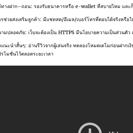
ถีทางฝาก–ถอน: รองรับธนาคารหรือ e-wallet ที่สบายไหม และก็
รช่วยส่งเสริมลูกค้า: มีแชทสด/อีเมล/เบอร์โทรที่ตอบได้จริงหรือไม
ามปลอดภัย: เว็บจะต้องเป็น HTTPS มีนโยบายความเป็นส่วนตัว แ
แนะนำสั้นๆ: อ่านรีวิวจากผู้เล่นจริง ทดลองโหมดเดโมก่อนฝากเง
รโมชั่นไว้ตลอดระยะเวลา