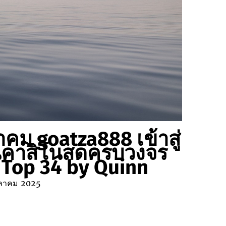
คม goatza888 เข้าสู่
ันคาสิโนสดครบวงจร
์ Top 34 by Quinn
ุลาคม 2025