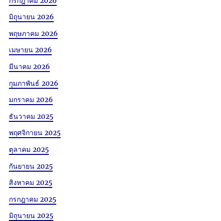
กรกฎาคม 2026
มิถุนายน 2026
พฤษภาคม 2026
เมษายน 2026
มีนาคม 2026
กุมภาพันธ์ 2026
มกราคม 2026
ธันวาคม 2025
พฤศจิกายน 2025
ตุลาคม 2025
กันยายน 2025
สิงหาคม 2025
กรกฎาคม 2025
มิถุนายน 2025