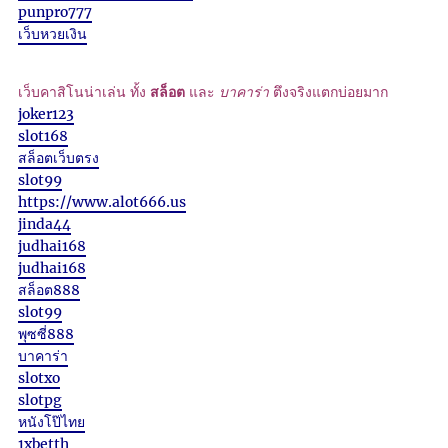
punpro777
เว็บหวยเงิน
เว็บคาสิโนน่าเล่น ทั้ง
สล็อต
และ
บาคาร่า
ตึงจริงแตกบ่อยมาก
joker123
slot168
สล็อตเว็บตรง
slot99
https://www.alot666.us
jinda44
judhai168
judhai168
สล็อต888
slot99
พุซซี่888
บาคาร่า
slotxo
slotpg
หนังโป๊ไทย
1xbetth