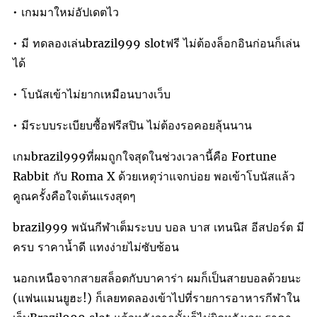
• เกมมาใหม่อัปเดตไว
• มี ทดลองเล่นbrazil999 slotฟรี ไม่ต้องล็อกอินก่อนก็เล่น
ได้
• โบนัสเข้าไม่ยากเหมือนบางเว็บ
• มีระบบระเบียบซื้อฟรีสปิน ไม่ต้องรอคอยลุ้นนาน
เกมbrazil999ที่ผมถูกใจสุดในช่วงเวลานี้คือ Fortune
Rabbit กับ Roma X ด้วยเหตุว่าแจกบ่อย พอเข้าโบนัสแล้ว
คูณครั้งคือใจเต้นแรงสุดๆ
brazil999 พนันกีฬาเต็มระบบ บอล บาส เทนนิส อีสปอร์ต มี
ครบ ราคาน้ำดี แทงง่ายไม่ซับซ้อน
นอกเหนือจากสายสล็อตกับบาคาร่า ผมก็เป็นสายบอลด้วยนะ
(แฟนแมนยูฮะ!) ก็เลยทดลองเข้าไปที่รายการอาหารกีฬาใน