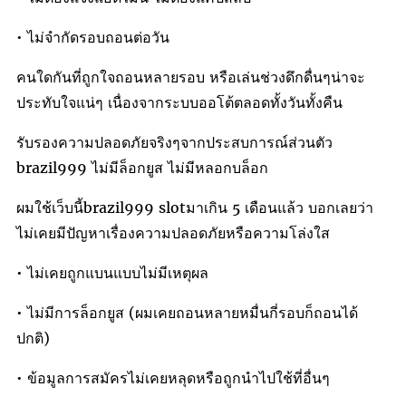
• ไม่จำกัดรอบถอนต่อวัน
คนใดกันที่ถูกใจถอนหลายรอบ หรือเล่นช่วงดึกดื่นๆน่าจะ
ประทับใจแน่ๆ เนื่องจากระบบออโต้ตลอดทั้งวันทั้งคืน
รับรองความปลอดภัยจริงๆจากประสบการณ์ส่วนตัว
brazil999 ไม่มีล็อกยูส ไม่มีหลอกบล็อก
ผมใช้เว็บนี้brazil999 slotมาเกิน 5 เดือนแล้ว บอกเลยว่า
ไม่เคยมีปัญหาเรื่องความปลอดภัยหรือความโล่งใส
• ไม่เคยถูกแบนแบบไม่มีเหตุผล
• ไม่มีการล็อกยูส (ผมเคยถอนหลายหมื่นกี่รอบก็ถอนได้
ปกติ)
• ข้อมูลการสมัครไม่เคยหลุดหรือถูกนำไปใช้ที่อื่นๆ