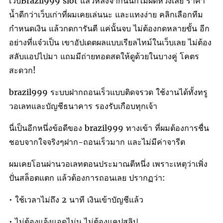
เว็บBrazil999 slot แล้วหลังจากนั้นก็ไม่ผิดหวังเลย ราคา
น้ำดีกว่าเว็บเก่าที่ผมเคยเล่นนะ และแทงง่าย คลิกเลือกทีม
กำหนดเงิน แล้วกดการันตี แค่นั้นจบ ไม่ต้องกดหลายขั้น อีก
อย่างที่แจ๋วเป็น เขาอัปเดตผลแบบเรียลไทม์ในเว็บเลย ไม่ต้อง
สลับแอปไปมา แถมมีถ่ายทอดสดให้ดูด้วยในบางคู่ โคตร
สะดวก!
brazil999 ระบบฝากถอนเร็วแบบติดจรวด ใช้งานได้ทั้งทรู
วอเลทและบัญชีธนาคาร รองรับเกือบทุกเจ้า
นี่เป็นอีกหนึ่งข้อดีของ brazil999 ทางเข้า ที่ผมต้องการชื่น
ชอบจากใจจริงๆฝาก-ถอนเร็วมาก และไม่มีค่าจารีต
ผมเคยโอนผ่านวอเลทตอนประมาณตีหนึ่ง เพราะเหตุว่าเพิ่ง
ปั่นสล็อตแตก แล้วต้องการถอนเลย ปรากฏว่า:
• ใช้เวลาไม่ถึง 2 นาที เงินเข้าบัญชีแล้ว
• ไม่ต้องแจ้งแอดไม่น ไม่ต้องแคปสลิป