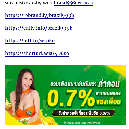
ขอขอบพระคุณby web
brazil999 ทางเข้า
https://rebrand.ly/brazil999b
https://cutly.info/brazil999b
https://bitt.to/wrpkir
https://shorturl.asia/4D6so