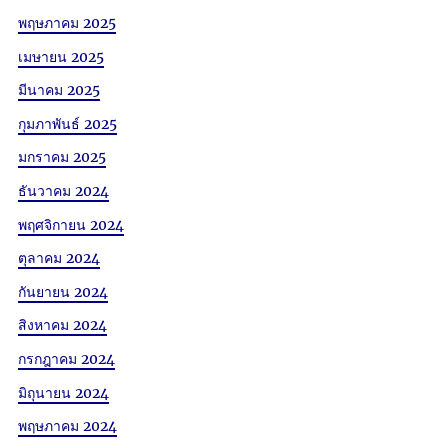
พฤษภาคม 2025
เมษายน 2025
มีนาคม 2025
กุมภาพันธ์ 2025
มกราคม 2025
ธันวาคม 2024
พฤศจิกายน 2024
ตุลาคม 2024
กันยายน 2024
สิงหาคม 2024
กรกฎาคม 2024
มิถุนายน 2024
พฤษภาคม 2024