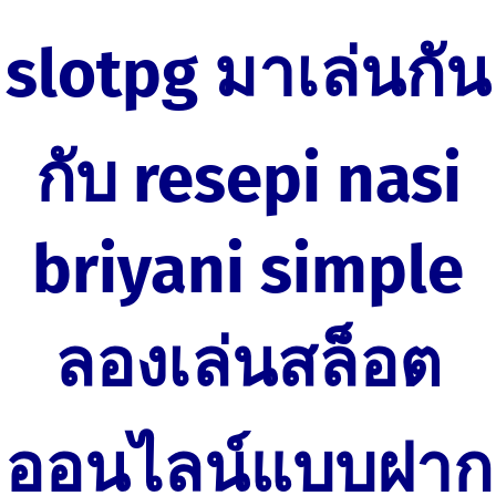
Skip
slotpg มาเล่นกัน
to
content
กับ resepi nasi
briyani simple
ลองเล่นสล็อต
ออนไลน์แบบฝาก