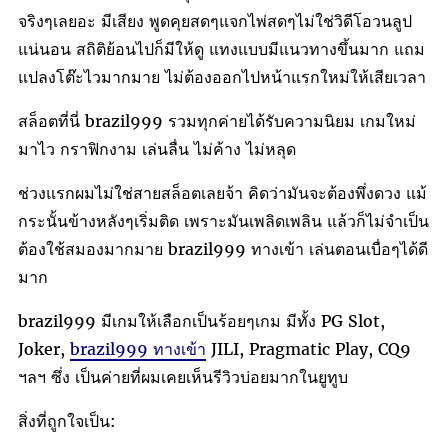
จริงๆเลยอะ มีเสียง พูดคุยสดๆแจกไพ่สดๆไม่ใช่วิดีโอวนลูป
แน่นอน สถิติย้อนไปก็มีให้ดู แทงแบบมีแนวทางขึ้นมาก แถม
แปลงโต๊ะไวมากมาย ไม่ต้องออกไปหน้าแรกใหม่ให้เสียเวลา
สล็อตที่นี่ brazil999 รวมทุกค่ายได้รับความนิยม เกมใหม่
มาไว กราฟิกงาม เล่นลื่น ไม่ค้าง ไม่หลุด
ช่วงแรกผมไม่ใช่สายสล็อตเลยจ้า คิดว่ามันจะต้องพึ่งดวง แม้
กระนั้นข้างหลังๆเริ่มติด เพราะมันเพลิดเพลิน แล้วก็ไม่จำเป็น
ต้องใช้สมองมากมาย brazil999 ทางเข้า เล่นตอนเบื่อๆได้ดี
มาก
brazil999 มีเกมให้เลือกเป็นร้อยๆเกม มีทั้ง PG Slot,
Joker,
brazil999 ทางเข้า
JILI, Pragmatic Play, CQ9
ฯลฯ ซึ่ง เป็นค่ายที่ผมเคยเห็นรีวิวบ่อยมากในยูทูบ
สิ่งที่ถูกใจเป็น: