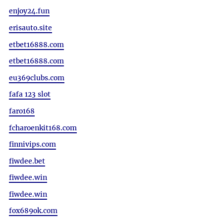
enjoy24.fun
erisauto.site
etbet16888.com
etbet16888.com
eu369clubs.com
fafa 123 slot
faro168
fcharoenkit168.com
finnivips.com
fiwdee.bet
fiwdee.win
fiwdee.win
fox689ok.com