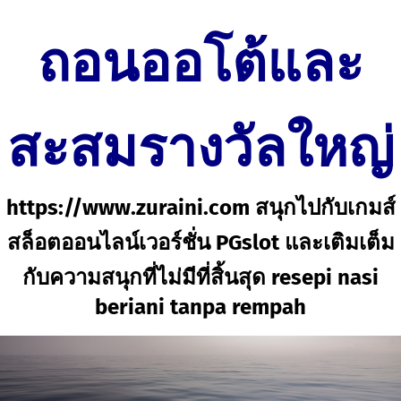
ถอนออโต้และ
สะสมรางวัลใหญ่
https://www.zuraini.com สนุกไปกับเกมส์
สล็อตออนไลน์เวอร์ชั่น PGslot และเติมเต็ม
กับความสนุกที่ไม่มีที่สิ้นสุด resepi nasi
beriani tanpa rempah