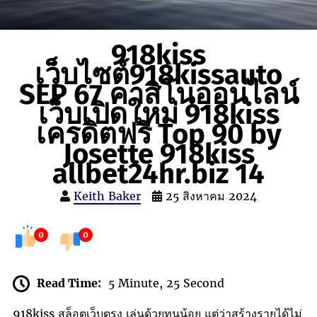
918kiss
เว็บไซต์918kissauto
SEP 67 คาสิโนออนไลน์
เว็บเปิดใหม่ 918kiss
เครดิตฟรี Top 90 by
Josette 918kiss
allbet24hr.biz 14
Keith Baker
25 สิงหาคม 2024
0
0
Read Time:
5 Minute, 25 Second
918kiss สล็อตเว็บตรง เล่นด้วยทุนน้อย แต่ว่าสร้างรายได้ไม่