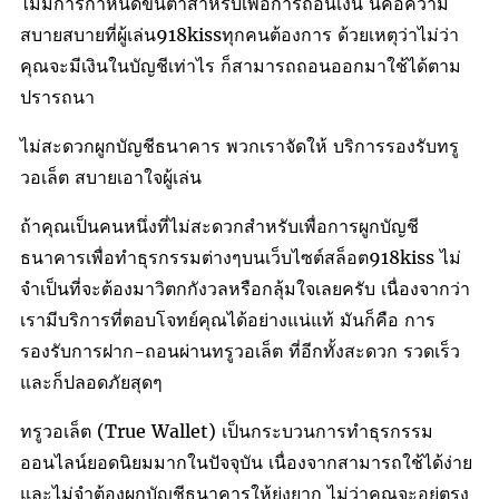
ไม่มีการกำหนดขั้นต่ำสำหรับเพื่อการถอนเงิน นี่คือความ
สบายสบายที่ผู้เล่น918kissทุกคนต้องการ ด้วยเหตุว่าไม่ว่า
คุณจะมีเงินในบัญชีเท่าไร ก็สามารถถอนออกมาใช้ได้ตาม
ปรารถนา
ไม่สะดวกผูกบัญชีธนาคาร พวกเราจัดให้ บริการรองรับทรู
วอเล็ต สบายเอาใจผู้เล่น
ถ้าคุณเป็นคนหนึ่งที่ไม่สะดวกสำหรับเพื่อการผูกบัญชี
ธนาคารเพื่อทำธุรกรรมต่างๆบนเว็บไซต์สล็อต918kiss ไม่
จำเป็นที่จะต้องมาวิตกกังวลหรือกลุ้มใจเลยครับ เนื่องจากว่า
เรามีบริการที่ตอบโจทย์คุณได้อย่างแน่แท้ มันก็คือ การ
รองรับการฝาก-ถอนผ่านทรูวอเล็ต ที่อีกทั้งสะดวก รวดเร็ว
และก็ปลอดภัยสุดๆ
ทรูวอเล็ต (True Wallet) เป็นกระบวนการทำธุรกรรม
ออนไลน์ยอดนิยมมากในปัจจุบัน เนื่องจากสามารถใช้ได้ง่าย
และไม่จำต้องผูกบัญชีธนาคารให้ยุ่งยาก ไม่ว่าคุณจะอยู่ตรง