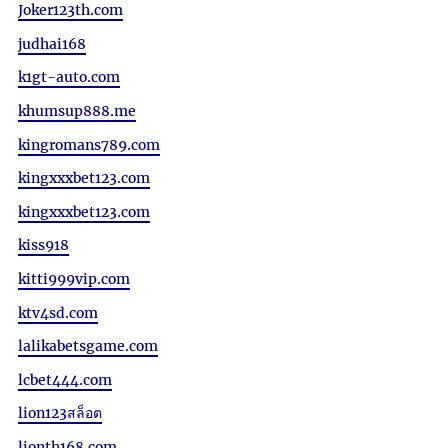
Joker123th.com
judhai168
k1gt-auto.com
khumsup888.me
kingromans789.com
kingxxxbet123.com
kingxxxbet123.com
kiss918
kitti999vip.com
ktv4sd.com
lalikabetsgame.com
lcbet444.com
lion123สล็อต
lionth168.com