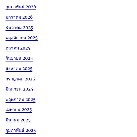
กุมภาพันธ์ 2026
มกราคม 2026
ธันวาคม 2025
พฤศจิกายน 2025
ตุลาคม 2025
กันยายน 2025
สิงหาคม 2025
กรกฎาคม 2025
มิถุนายน 2025
พฤษภาคม 2025
เมษายน 2025
มีนาคม 2025
กุมภาพันธ์ 2025