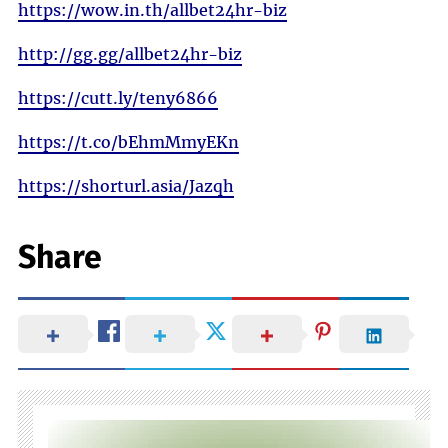
https://wow.in.th/allbet24hr-biz
http://gg.gg/allbet24hr-biz
https://cutt.ly/teny6866
https://t.co/bEhmMmyEKn
https://shorturl.asia/Jazqh
Share