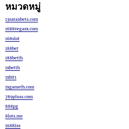
หมวดหมู่
13satanbets.com
1688vegasx.com
168slot
188bet
188betth
1xbetth
1xbit1
1xgameth.com
789pluss.com
888pg
8lots.me
918Kiss