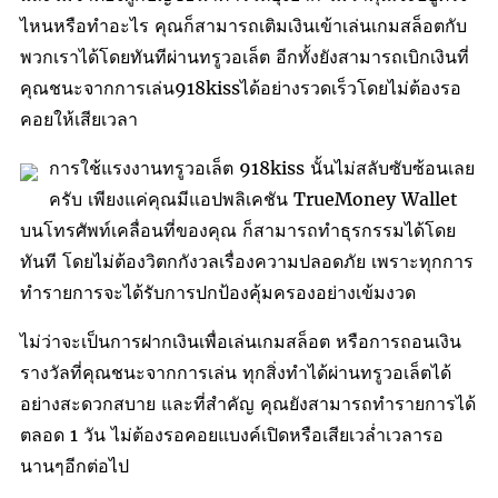
ไหนหรือทำอะไร คุณก็สามารถเติมเงินเข้าเล่นเกมสล็อตกับ
พวกเราได้โดยทันทีผ่านทรูวอเล็ต อีกทั้งยังสามารถเบิกเงินที่
คุณชนะจากการเล่น918kissได้อย่างรวดเร็วโดยไม่ต้องรอ
คอยให้เสียเวลา
การใช้แรงงานทรูวอเล็ต 918kiss นั้นไม่สลับซับซ้อนเลย
ครับ เพียงแค่คุณมีแอปพลิเคชัน TrueMoney Wallet
บนโทรศัพท์เคลื่อนที่ของคุณ ก็สามารถทำธุรกรรมได้โดย
ทันที โดยไม่ต้องวิตกกังวลเรื่องความปลอดภัย เพราะทุกการ
ทำรายการจะได้รับการปกป้องคุ้มครองอย่างเข้มงวด
ไม่ว่าจะเป็นการฝากเงินเพื่อเล่นเกมสล็อต หรือการถอนเงิน
รางวัลที่คุณชนะจากการเล่น ทุกสิ่งทำได้ผ่านทรูวอเล็ตได้
อย่างสะดวกสบาย และที่สำคัญ คุณยังสามารถทำรายการได้
ตลอด 1 วัน ไม่ต้องรอคอยแบงค์เปิดหรือเสียเวล่ำเวลารอ
นานๆอีกต่อไป