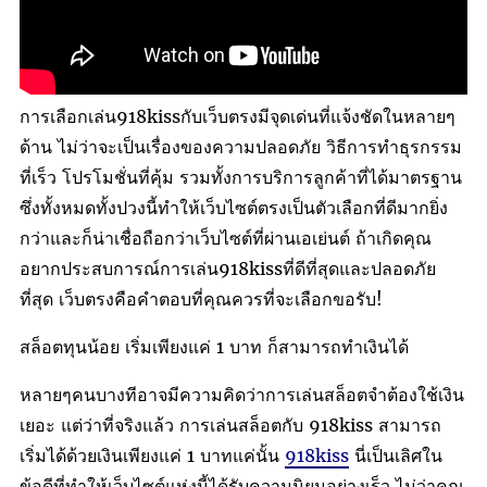
การเลือกเล่น918kissกับเว็บตรงมีจุดเด่นที่แจ้งชัดในหลายๆ
ด้าน ไม่ว่าจะเป็นเรื่องของความปลอดภัย วิธีการทำธุรกรรม
ที่เร็ว โปรโมชั่นที่คุ้ม รวมทั้งการบริการลูกค้าที่ได้มาตรฐาน
ซึ่งทั้งหมดทั้งปวงนี้ทำให้เว็บไซต์ตรงเป็นตัวเลือกที่ดีมากยิ่ง
กว่าและก็น่าเชื่อถือกว่าเว็บไซต์ที่ผ่านเอเย่นต์ ถ้าเกิดคุณ
อยากประสบการณ์การเล่น918kissที่ดีที่สุดและปลอดภัย
ที่สุด เว็บตรงคือคำตอบที่คุณควรที่จะเลือกขอรับ!
สล็อตทุนน้อย เริ่มเพียงแค่ 1 บาท ก็สามารถทำเงินได้
หลายๆคนบางทีอาจมีความคิดว่าการเล่นสล็อตจำต้องใช้เงิน
เยอะ แต่ว่าที่จริงแล้ว การเล่นสล็อตกับ 918kiss สามารถ
เริ่มได้ด้วยเงินเพียงแค่ 1 บาทแค่นั้น
918kiss
นี่เป็นเลิศใน
ข้อดีที่ทำให้เว็บไซต์แห่งนี้ได้รับความนิยมอย่างเร็ว ไม่ว่าคุณ