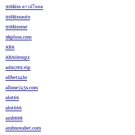
918kiss ดาวน์โหลด
918kissauto
918kissme
9kpluss.com
ABA
ABAGroup2
adm789.vip
allbet24hr
allone745s.com
alot66
alot666
amb888
ambnovabet.com