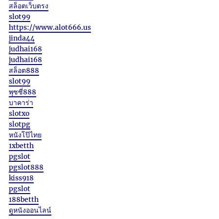
สล็อตเว็บตรง
slot99
https://www.alot666.us
jinda44
judhai168
judhai168
สล็อต888
slot99
พุซซี่888
บาคาร่า
slotxo
slotpg
หนังโป๊ไทย
1xbetth
pgslot
pgslot888
kiss918
pgslot
188betth
ดูหนังออนไลน์