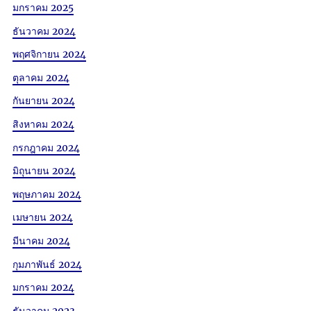
มกราคม 2025
ธันวาคม 2024
พฤศจิกายน 2024
ตุลาคม 2024
กันยายน 2024
สิงหาคม 2024
กรกฎาคม 2024
มิถุนายน 2024
พฤษภาคม 2024
เมษายน 2024
มีนาคม 2024
กุมภาพันธ์ 2024
มกราคม 2024
ธันวาคม 2023