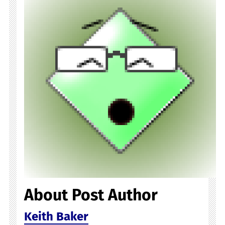
About Post Author
Keith Baker