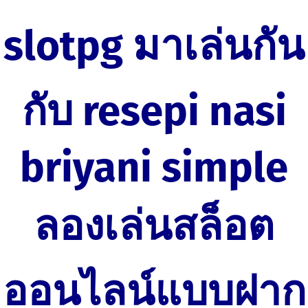
Skip
slotpg มาเล่นกัน
to
content
กับ resepi nasi
briyani simple
ลองเล่นสล็อต
ออนไลน์แบบฝาก