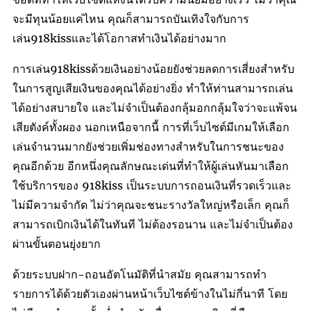
จะมีทุนน้อยแค่ไหน คุณก็สามารถบันเทิงใจกับการ
เล่น918kissและได้โอกาสทำเงินได้อย่างมาก
การเล่น918kissด้วยเงินอย่างน้อยยังช่วยลดการเสี่ยงสำหรับ
ในการสูญเสียเงินของคุณได้อย่างยิ่ง ทำให้ท่านสามารถเล่น
ได้อย่างสบายใจ และไม่จำเป็นต้องกลุ้มอกกลุ้มใจว่าจะแพ้จน
เสียตังค์ทั้งผอง นอกเหนือจากนี้ การที่เว็บไซต์มีเกมให้เลือก
เล่นจำนวนมากยังช่วยเพิ่มช่องทางสำหรับในการชนะของ
คุณอีกด้วย อีกหนึ่งคุณลักษณะเด่นที่ทำให้ผู้เล่นหันมาเลือก
ใช้บริการของ 918kiss เป็นระบบการถอนเงินที่รวดเร็วและ
ไม่มีความจำกัด ไม่ว่าคุณจะชนะรางวัลใหญ่หรือเล็ก คุณก็
สามารถเบิกเงินได้ในทันที ไม่ต้องรอนาน และไม่จำเป็นต้อง
ผ่านขั้นตอนยุ่งยาก
ด้วยระบบฝาก-ถอนอัตโนมัติที่นำสมัย คุณสามารถทำ
รายการได้ด้วยตัวเองผ่านหน้าเว็บไซต์ข้างในไม่กี่นาที โดย