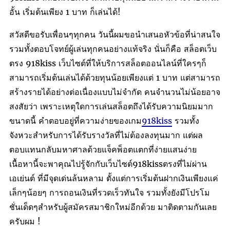
อั้น เริ่มต้นเพียง 1 บาท ก็เล่นได้!
สวัสดีขอรับเพื่อนๆทุกคน วันนี้ผมขอนำเสนอหัวข้อที่น่าสนใจ
รวมทั้งตอบโจทย์ผู้เล่นทุกคนอย่างแท้จริง นั่นก็คือ สล็อตเว็บ
ตรง 918kiss เว็บไซต์ที่ให้บริการสล็อตออนไลน์ที่ใครๆก็
สามารถเริ่มต้นเล่นได้ด้วยทุนน้อยเพียงแต่ 1 บาท แต่สามารถ
สร้างรายได้อย่างต่อเนื่องแบบไม่จำกัด คนจำนวนไม่น้อยอาจ
สงสัยว่า เพราะเหตุใดการเล่นสล็อตถึงได้รับความนิยมมาก
ขนาดนี้ คำตอบอยู่ที่ความง่ายของเกม
918kiss
รวมทั้ง
จังหวะสำหรับการได้รับรางวัลที่ไม่ต้องลงทุนมาก แต่ผล
ตอบแทนกลับมหาศาลด้วยแจ็คพ็อตแตกที่ง่ายแสนง่าย
เนื้อหานี้จะพาคุณไปรู้จักกับเว็บไซต์918kissตรงที่ไม่ผ่าน
เอเย่นต์ ที่มีจุดเด่นล้นหลาม ตั้งแต่การเริ่มต้นฝากเงินเพียงแค่
เล็กๆน้อยๆ การถอนเงินที่รวดเร็วทันใจ รวมทั้งยังมีโปรโม
ชั่นเด็ดๆสำหรับผู้สมัครสมาชิกใหม่อีกด้วย มาติดตามกันเลย
ครับผม !