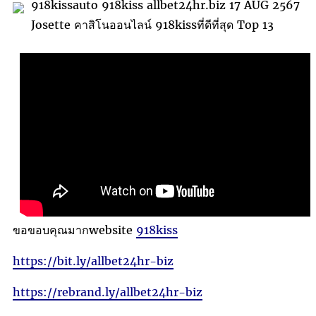
918kissauto 918kiss allbet24hr.biz 17 AUG 2567
Josette คาสิโนออนไลน์ 918kissที่ดีที่สุด Top 13
ขอขอบคุณมากwebsite
918kiss
https://bit.ly/allbet24hr-biz
https://rebrand.ly/allbet24hr-biz