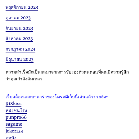
พฤศจิกายน 2023
ตุลาคม 2023
กันยายน 2023
สิงหาคม 2023
กรกฎาคม 2023
มิถุนายน 2023
ความสำเร็จมักเป็นผลมาจากการรับรองตัวตนตอนที่คุณมีความรู้สึก
ว่าคุณกำลังล้มเหลว
เว็บสล็อตและบาคาร่าของโครตดีเว็บนี้เล่นแล้วรวยจัดๆ
918kiss
หนังชนโรง
punpro66
sagame
joker123
ดูหนัง