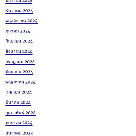
มกราคม 2025
ธันวาคม 2024
พฤศจิกายน 2024
ตุลาคม 2024
กันยายน 2024
สิงหาคม 2024
กรกฎาคม 2024
มิถุนายน 2024
พฤษภาคม 2024
เมษายน 2024
มีนาคม 2024
กุมภาพันธ์ 2024
มกราคม 2024
ธันวาคม 2023