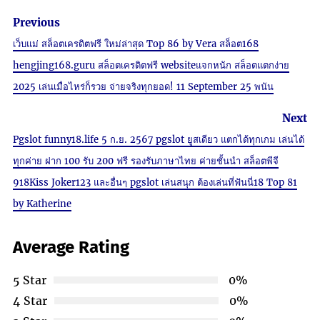
แนะแนว
Previous
เรื่อง
เว็บแม่ สล็อตเครดิตฟรี ใหม่ล่าสุด Top 86 by Vera สล็อต168
hengjing168.guru สล็อตเครดิตฟรี websiteแจกหนัก สล็อตแตกง่าย
2025 เล่นเมื่อไหร่ก็รวย จ่ายจริงทุกยอด! 11 September 25 พนัน
Next
Pgslot funny18.life 5 ก.ย. 2567 pgslot ยูสเดียว แตกได้ทุกเกม เล่นได้
ทุกค่าย ฝาก 100 รับ 200 ฟรี รองรับภาษาไทย ค่ายชั้นนำ สล็อตพีจี
918Kiss Joker123 และอื่นๆ pgslot เล่นสนุก ต้องเล่นที่ฟันนี่18 Top 81
by Katherine
Average Rating
5 Star
0%
4 Star
0%