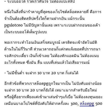
• ระบบออโต้ รวดเร็วทันใจ ไม่ต้องแปะสลิป
หนึ่งในสิ่งที่น่ารำคาญที่สุดของเว็บไซต์สล็อตหลายที่ คือการ
จำเป็นต้องติดสลิปครั้งใดก็ตามฝากเงิน แม้กระนั้น
pgslotceo ไม่มีปัญหานั้นเลย เพราะระบบฝากถอนของเค้า
เป็นระบบออโต้เต็มรูปแบบ
พอเรากระทำโอนเงินเสร็จสมบูรณ์ เครดิตจะเข้าอัตโนมัติ
ด้านในไม่กี่วินาที ส่วนเวลาถอนก็แค่กดแจ้งยอดที่ปรารถนา
รอสักประเดี๋ยว เงินก็เข้าเลย ไม่ต้องทักแอดมิน ไม่ต้องแนบ
อะไรทั้งหมด ซึ่งมัน ลื่น แบบที่เล่นแล้วไม่เสียอารมณ์
• ไม่มีขั้นต่ำ จะฝาก 10 บาท 20 บาท ก็เล่นได้
อีกหัวข้อที่พวกเราสล็อตpgถูกใจมากเป็น ไม่บังคับอย่างน้อย
จะฝาก 10 บาท 20 บาทก็ยังได้ เหมาะมากสำหรับมือใหม่
หรือผู้ที่อยากเพียงแค่เข้ามาเล่นขำๆแก้เบื่อ ไม่ต้องลงทุนเยอะ
เหมือนบางเว็บไซต์ที่บังคับให้ฝากครั้งละ 300,
สล็อตpg
500