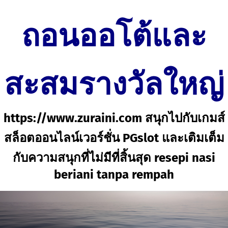
ถอนออโต้และ
สะสมรางวัลใหญ่
https://www.zuraini.com สนุกไปกับเกมส์
สล็อตออนไลน์เวอร์ชั่น PGslot และเติมเต็ม
กับความสนุกที่ไม่มีที่สิ้นสุด resepi nasi
beriani tanpa rempah