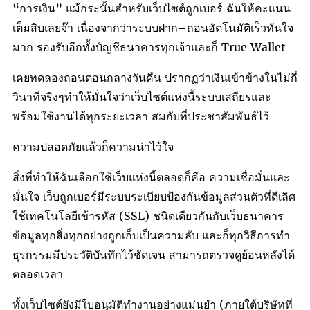
“การเงิน” แม้กระนั้นสำหรับเว็บไซต์ถูกเบอร์ ฉันให้คะแนน
เต็มสิบเลยจ๊า เนื่องจากว่าระบบฝาก–ถอนอัตโนมัติเร็วทันใจ
มาก รองรับอีกทั้งบัญชีธนาคารทุกเจ้าและก็ True Wallet
เคยทดลองถอนตอนกลางวันคืน ปรากฏว่าเงินเข้าข้างในไม่กี่
วินาทีจริงๆทำให้มั่นใจว่าเว็บไซต์แห่งนี้ระบบเสถียรและ
พร้อมใช้งานได้ทุกระยะเวลา สมกับที่ประชาสัมพันธ์ไว้
ความปลอดภัยแล้วก็ความน่าไว้ใจ
สิ่งที่ทำให้ฉันเลือกใช้เว็บแห่งนี้ตลอดก็คือ ความเชื่อมั่นและ
มั่นใจ เว็บถูกเบอร์มีระบบระเบียบป้องกันข้อมูลส่วนตัวที่ดีเลิศ
ใช้เทคโนโลยีเข้ารหัส (SSL) ชนิดเดียวกันกับเว็บธนาคาร
ข้อมูลทุกสิ่งทุกอย่างถูกเก็บเป็นความลับ และก็ทุกวิธีการทำ
ธุรกรรมมีประวัติบันทึกไว้ชัดเจน สามารถตรวจดูย้อนหลังได้
ตลอดเวลา
ทั้งเว็บไซต์ยังมีใบอนุมัติทำงานอย่างแม่นยำ (ภายใต้บริษัทที่