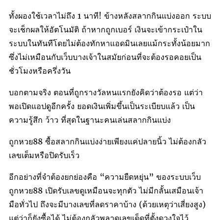
ทั้งผองใช้เวลาไม่ถึง 1 นาที! ข้างหลังสลากกินแบ่งออก ระบบ
จะเช็กผลให้อัตโนมัติ ถ้าหากถูกเบอร์ เงินจะเข้ากระเป๋าใน
ระบบในทันทีโดยไม่ต้องทักหาแอดมินเลยแม้กระทั้งน้อยมาก
ซึ่งไม่เหมือนกับเว็บบางเจ้าในสมัยก่อนที่จะต้องรอคอยเป็น
ชั่วโมงหรือครึ่งวัน
บอกตามจริง ตอนที่ถูกรางวัลหนแรกยังคิดว่าต้องรอ แต่ว่า
พอเปิดแอปดูอีกครั้ง ยอดเงินเพิ่มขึ้นเป็นระเบียบแล้ว เป็น
ความรู้สึก ว้าว ที่สุดในฐานะคนเล่นสลากกินแบ่ง
ถูกหวย88 ซื้อสลากกินแบ่งง่ายเพียงแค่ปลายนิ้ว ไม่ต้องกลัว
เลขเต็มหรือปิดรับเร็ว
อีกอย่างที่จำต้องยกย่องคือ “ความยืดหยุ่น” ของระบบเว็บ
ถูกหวย88 เปิดรับเลขดูเหมือนจะทุกตัว ไม่มีกลั้นเสมือนเจ้า
มือทั่วไป ถึงจะมีบางเลขที่ลดราคาบ้าง (ด้วยเหตุว่าเสี่ยงสูง)
แต่ว่าก็ยังซื้อได้ ไม่ต้องกลัวพลาดเลขเด็ดที่ตั้งดวงใจไว้