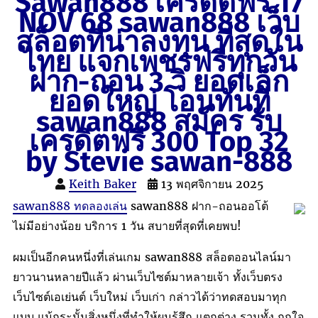
Sawan888 เครดิตฟรี 17
NOV 68 sawan888 เว็บ
สล็อตที่น่าลงทุน ที่สุดใน
ไทย แจกเพชรฟรีทุกวัน
ฝาก-ถอน 3 วิ ยอดเล็ก
ยอดใหญ่ โอนทันที
sawan888 สมัคร รับ
เครดิตฟรี 300 Top 32
by Stevie sawan-888
Keith Baker
13 พฤศจิกายน 2025
sawan888 ทดลองเล่น
sawan888 ฝาก-ถอนออโต้
ไม่มีอย่างน้อย บริการ 1 วัน สบายที่สุดที่เคยพบ!
ผมเป็นอีกคนหนึ่งที่เล่นเกม sawan888 สล็อตออนไลน์มา
ยาวนานหลายปีแล้ว ผ่านเว็บไซต์มาหลายเจ้า ทั้งเว็บตรง
เว็บไซต์เอเย่นต์ เว็บใหม่ เว็บเก่า กล่าวได้ว่าทดสอบมาทุก
แบบ แม้กระนั้นสิ่งหนึ่งที่ทำให้ผมรู้สึก แตกต่าง รวมทั้ง ถูกใจ