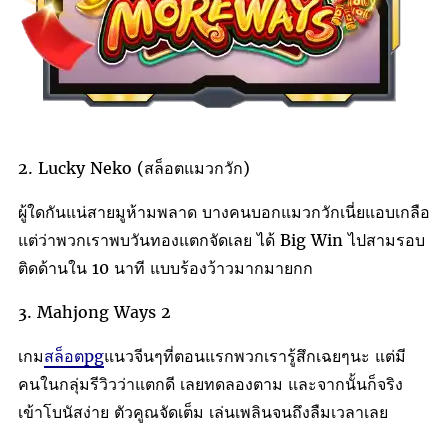
2. Lucky Neko (สล็อตแมวกวัก)
ผู้ใดกันแน่สายมูห้ามพลาด บางคนบอกแมวกวักเนี่ยแอบเกลือ
แต่ว่าพวกเราพบวันทองแตกจัดเลย ได้ Big Win ไปสามรอบ
ติดด้านใน 10 นาที แบบร้องว้าวมากมายกก
3. Mahjong Ways 2
เกม
สล็อตpg
แนวจีนๆที่ตอนแรกพวกเรารู้สึกเฉยๆนะ แต่มี
คนในกลุ่มรีวิวว่าแตกดี เลยทดลองตาม และจากนั้นก็จริง
เข้าโบนัสง่าย ตัวคูณจัดเต็ม เล่นเพลินจนถึงลืมเวลาเลย