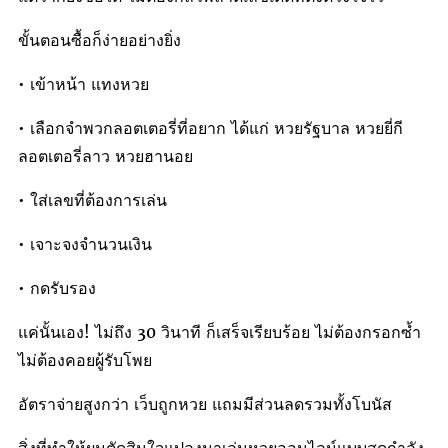
ขั้นตอนซื้อก็ง่ายอย่างยิ่ง
• เข้าหน้า แทงหวย
• เลือกจำพวกลอตเตอรี่ที่อยาก ได้แก่ หวยรัฐบาล หวยยี่กี
ลอตเตอรี่ลาว หวยฮานอย
• ใส่เลขที่ต้องการเล่น
• เจาะจงจำนวนเงิน
• กดรับรอง
แค่นั้นเอง! ไม่ถึง 30 วินาที ก็เสร็จเรียบร้อย ไม่ต้องกรอกซ้ำ
ไม่ต้องคอยผู้รับโพย
อัตราจ่ายสูงกว่า เว็บถูกหวย แถมมีส่วนลดรวมทั้งโบนัส
สิ่งที่ทำให้ผมตัดสินใจแปลงมาเล่นหวยออนไลน์แบบสุดกำลัง