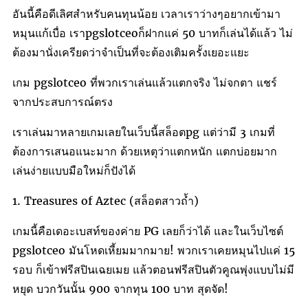
อันนี้คือดีเลิศสำหรับคนทุนน้อย เวลาเราว่างๆอยากเข้ามา
หมุนแก้เบื่อ เราpgslotceoก็ฝากแค่ 50 บาทก็เล่นได้แล้ว ไม่
ต้องมานั่งเครียดว่าจำเป็นที่จะต้องเติมครั้งเยอะแยะ
เกม pgslotceo ที่พวกเราเล่นแล้วแตกจริง ไม่จกตา แชร์
จากประสบการณ์ตรง
เราเล่นมาหลายเกมเลยในเว็บนี้สล็อตpg แต่ว่ามี 3 เกมที่
ต้องการเสนอแนะมาก ด้วยเหตุว่าแตกหนัก แตกบ่อยมาก
เล่นง่ายแบบมือใหม่ก็ปังได้
1. Treasures of Aztec (สล็อตสาวถ้ำ)
เกมนี้คือเดอะเบสท์ของค่าย PG เลยก็ว่าได้ และในเว็บไซต์
pgslotceo มันโหดเหี้ยมมากมาย! พวกเราเคยหมุนไปแค่ 15
รอบ ก็เข้าฟรีสปินเฉยเมย แล้วตอนฟรีสปินตัวคูณพุ่งแบบไม่มี
หยุด บวกวันนั้น 900 จากทุน 100 บาท สุดจัด!