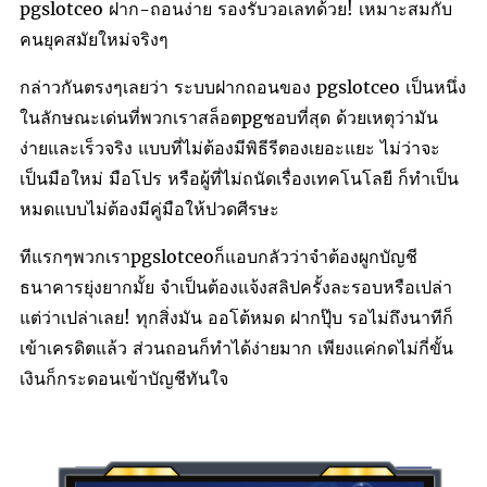
pgslotceo ฝาก-ถอนง่าย รองรับวอเลทด้วย! เหมาะสมกับ
คนยุคสมัยใหม่จริงๆ
กล่าวกันตรงๆเลยว่า ระบบฝากถอนของ pgslotceo เป็นหนึ่ง
ในลักษณะเด่นที่พวกเราสล็อตpgชอบที่สุด ด้วยเหตุว่ามัน
ง่ายและเร็วจริง แบบที่ไม่ต้องมีพิธีรีตองเยอะแยะ ไม่ว่าจะ
เป็นมือใหม่ มือโปร หรือผู้ที่ไม่ถนัดเรื่องเทคโนโลยี ก็ทำเป็น
หมดแบบไม่ต้องมีคู่มือให้ปวดศีรษะ
ทีแรกๆพวกเราpgslotceoก็แอบกลัวว่าจำต้องผูกบัญชี
ธนาคารยุ่งยากมั้ย จำเป็นต้องแจ้งสลิปครั้งละรอบหรือเปล่า
แต่ว่าเปล่าเลย! ทุกสิ่งมัน ออโต้หมด ฝากปุ๊บ รอไม่ถึงนาทีก็
เข้าเครดิตแล้ว ส่วนถอนก็ทำได้ง่ายมาก เพียงแค่กดไม่กี่ขั้น
เงินก็กระดอนเข้าบัญชีทันใจ