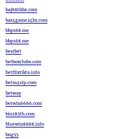
baj88thbz.com
bar4game24hr.com
bbp168.me
bbp168.me
bestbet
betboxclubs.com
betflixtikto.info
betm4vip.com
betway
betwin6666.com
bio285th.com
bluewin8888.info
bng55