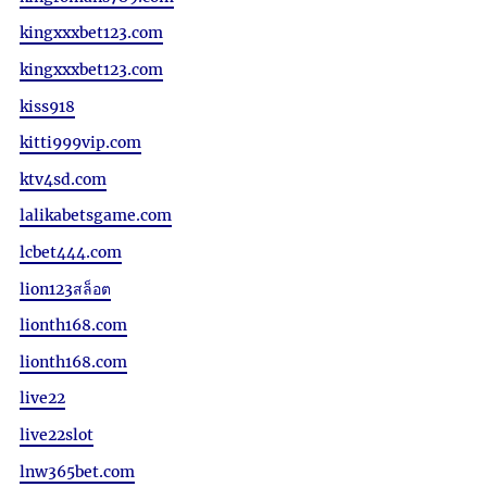
kingxxxbet123.com
kingxxxbet123.com
kiss918
kitti999vip.com
ktv4sd.com
lalikabetsgame.com
lcbet444.com
lion123สล็อต
lionth168.com
lionth168.com
live22
live22slot
lnw365bet.com