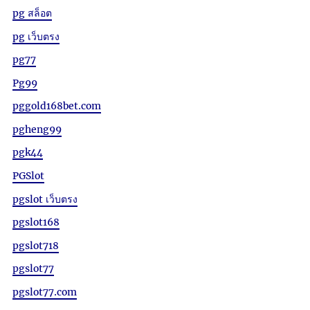
pg สล็อต
pg เว็บตรง
pg77
Pg99
pggold168bet.com
pgheng99
pgk44
PGSlot
pgslot เว็บตรง
pgslot168
pgslot718
pgslot77
pgslot77.com