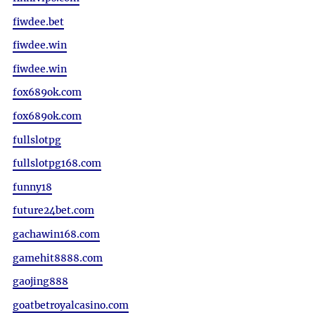
fiwdee.bet
fiwdee.win
fiwdee.win
fox689ok.com
fox689ok.com
fullslotpg
fullslotpg168.com
funny18
future24bet.com
gachawin168.com
gamehit8888.com
gaojing888
goatbetroyalcasino.com