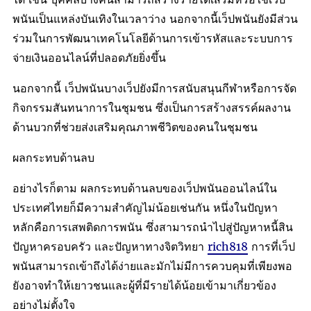
พนันเป็นแหล่งบันเทิงในเวลาว่าง นอกจากนี้เว็ปพนันยังมีส่วน
ร่วมในการพัฒนาเทคโนโลยีด้านการเข้ารหัสและระบบการ
จ่ายเงินออนไลน์ที่ปลอดภัยยิ่งขึ้น
นอกจากนี้ เว็ปพนันบางเว็ปยังมีการสนับสนุนกีฬาหรือการจัด
กิจกรรมสันทนาการในชุมชน ซึ่งเป็นการสร้างสรรค์ผลงาน
ด้านบวกที่ช่วยส่งเสริมคุณภาพชีวิตของคนในชุมชน
ผลกระทบด้านลบ
อย่างไรก็ตาม ผลกระทบด้านลบของเว็ปพนันออนไลน์ใน
ประเทศไทยก็มีความสำคัญไม่น้อยเช่นกัน หนึ่งในปัญหา
หลักคือการเสพติดการพนัน ซึ่งสามารถนำไปสู่ปัญหาหนี้สิน
ปัญหาครอบครัว และปัญหาทางจิตวิทยา
rich818
การที่เว็ป
พนันสามารถเข้าถึงได้ง่ายและมักไม่มีการควบคุมที่เพียงพอ
ยังอาจทำให้เยาวชนและผู้ที่มีรายได้น้อยเข้ามาเกี่ยวข้อง
อย่างไม่ตั้งใจ