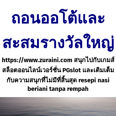
ถอนออโต้และ
สะสมรางวัลใหญ่
https://www.zuraini.com สนุกไปกับเกมส์
สล็อตออนไลน์เวอร์ชั่น PGslot และเติมเต็ม
กับความสนุกที่ไม่มีที่สิ้นสุด resepi nasi
beriani tanpa rempah