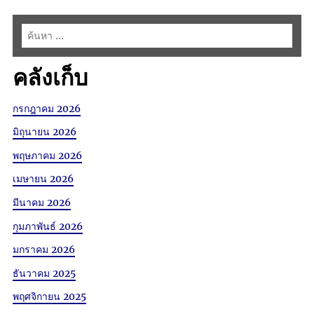
ค้นห
สำหร
คลังเก็บ
กรกฎาคม 2026
มิถุนายน 2026
พฤษภาคม 2026
เมษายน 2026
มีนาคม 2026
กุมภาพันธ์ 2026
มกราคม 2026
ธันวาคม 2025
พฤศจิกายน 2025