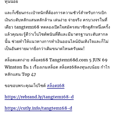
ทุนน้อย
และก็เซียนกระเป๋าหนักที่ต้องการความชัวร์สำหรับการเบิก
เงินระดับหลักแสนหลักล้าน เล่นง่าย จ่ายจริง ครบวงจรในที่
เดียว tangtem168 ทดลองเปิดใจสมัครสมาชิกดูสักหนึ่งครั้ง
แล้วคุณจะรู้ดีว่าเว็บไซต์พนันที่ดีและมีมาตรฐานระดับสากล
นั้น ช่วยทำให้แนวทางการทำเงินออนไลน์บันเทิงใจและก็ไม่
เป็นอันตรายมากยิ่งกว่าเดิมขนาดไหนครับผม!
สล็อตแตกง่าย สล็อต168 Tangtem168d.com 5 JUN 69
Winston ยืน 1 เรื่องเกมสล็อต สล็อต168ลงทุนงบน้อย กำไร
หลักแสน Top 47
ขอขอบพระคุณเว็ปไซต์
สล็อต168
https://rebrand.ly/tangtem168-d
https://cutly.info/tangtem168-d