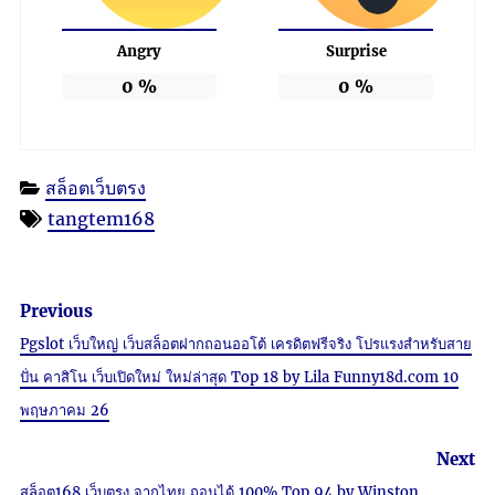
Angry
Surprise
0
%
0
%
สล็อตเว็บตรง
tangtem168
แนะแนว
Previous
เรื่อง
Pgslot เว็บใหญ่ เว็บสล็อตฝากถอนออโต้ เครดิตฟรีจริง โปรแรงสำหรับสาย
ปั่น คาสิโน เว็บเปิดใหม่ ใหม่ล่าสุด Top 18 by Lila Funny18d.com 10
พฤษภาคม 26
Next
สล็อต168 เว็บตรง จากไทย ถอนได้ 100% Top 94 by Winston