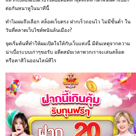
ต่อกันหนาหูในนาทีนี้
ทำไมผมถึงเลือก สล็อตเว็บตรง ฝากเร็วถอนไว ไม่มีขั้นต่ำ ใน
วันที่ตลาดเว็บไซต์พนันล้นเมือง?
จุดเริ่มต้นที่ทำให้ผมเปิดใจให้กับเว็บแห่งนี้ มีต้นเหตุจากความ
น่าเบื่อระบบเก่าๆขอรับ อดีตสมัยเวลาพวกเราจะเล่นสล็อต
หรือคาสิโนออนไลน์ทีไร