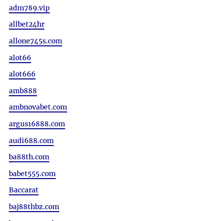
adm789.vip
allbet24hr
allone745s.com
alot66
alot666
amb888
ambnovabet.com
argus16888.com
audi688.com
ba88th.com
babet555.com
Baccarat
baj88thbz.com