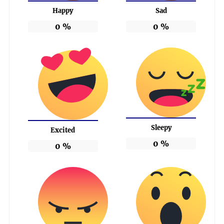
Happy
Sad
0
%
0
%
Sleepy
Excited
0
%
0
%