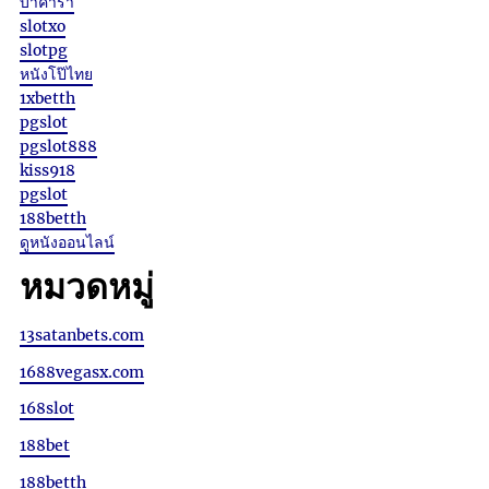
บาคาร่า
slotxo
slotpg
หนังโป๊ไทย
1xbetth
pgslot
pgslot888
kiss918
pgslot
188betth
ดูหนังออนไลน์
หมวดหมู่
13satanbets.com
1688vegasx.com
168slot
188bet
188betth