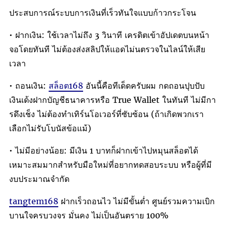
ประสบการณ์ระบบการเงินที่เร็วทันใจแบบก้าวกระโจน
• ฝากเงิน: ใช้เวลาไม่ถึง 3 วินาที เครดิตเข้าอัปเดตบนหน้า
จอโดยทันที ไม่ต้องส่งสลิปให้แอดไม่นตรวจในไลน์ให้เสีย
เวลา
• ถอนเงิน:
สล็อต168
อันนี้คือทีเด็ดครับผม กดถอนปุบปับ
เงินเด้งฝากบัญชีธนาคารหรือ True Wallet ในทันที ไม่มีกา
รดึงเช็ง ไม่ต้องทำเทิร์นโอเวอร์ที่ซับซ้อน (ถ้าเกิดพวกเรา
เลือกไม่รับโบนัสข้อแม้)
• ไม่มีอย่างน้อย: มีเงิน 1 บาทก็ฝากเข้าไปหมุนสล็อตได้
เหมาะสมมากสำหรับมือใหม่ที่อยากทดสอบระบบ หรือผู้ที่มี
งบประมาณจำกัด
tangtem168
ฝากเร็วถอนไว ไม่มีขั้นต่ำ ศูนย์รวมความเบิก
บานใจครบวงจร มั่นคง ไม่เป็นอันตราย 100%