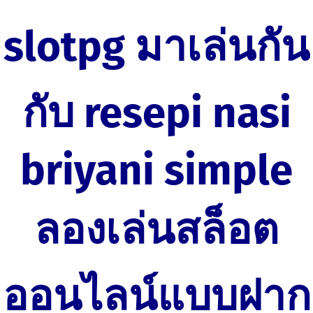
Skip
slotpg มาเล่นกัน
to
content
กับ resepi nasi
briyani simple
ลองเล่นสล็อต
ออนไลน์แบบฝาก