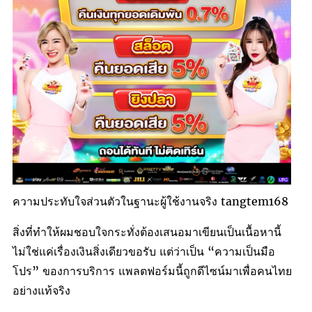
ความประทับใจส่วนตัวในฐานะผู้ใช้งานจริง tangtem168
สิ่งที่ทำให้ผมชอบใจกระทั่งต้องเสนอมาเขียนเป็นเนื้อหานี้
ไม่ใช่แค่เรื่องเงินสิ่งเดียวขอรับ แต่ว่าเป็น “ความเป็นมือ
โปร” ของการบริการ แพลตฟอร์มนี้ถูกดีไซน์มาเพื่อคนไทย
อย่างแท้จริง