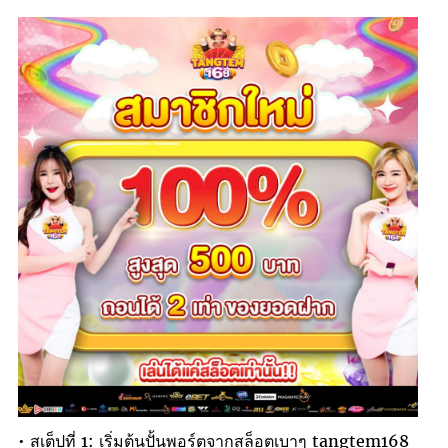
• สเต็ปที่ 1: เริ่มต้นปั้นพอร์ตจากสล็อตเบาๆ tangtem168