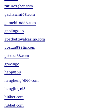
future24bet.com
gachawin168.com
gamehit8888.com
gaojing888
goatbetroyalcasino.com
goatza888fin.com
gobaza88.com
gowingo
happy168
hengheng9899.com
hengjing168
hi6bet.com
hi6bet.com