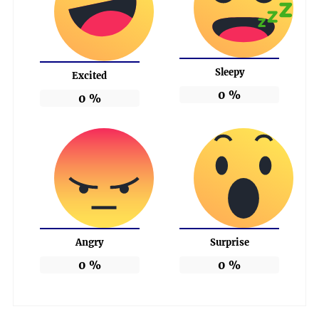
Sleepy
Excited
0
%
0
%
Angry
Surprise
0
%
0
%