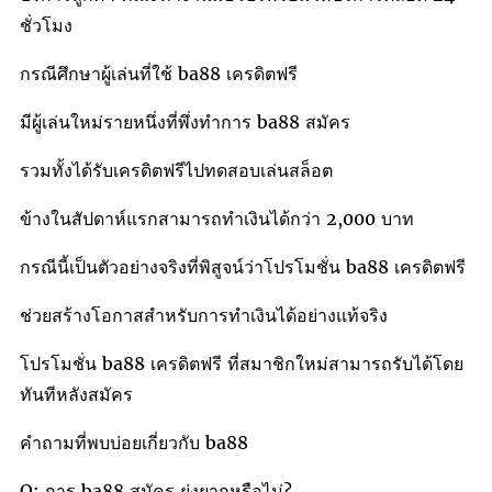
ชั่วโมง
กรณีศึกษาผู้เล่นที่ใช้ ba88 เครดิตฟรี
มีผู้เล่นใหม่รายหนึ่งที่พึ่งทำการ ba88 สมัคร
รวมทั้งได้รับเครดิตฟรีไปทดสอบเล่นสล็อต
ข้างในสัปดาห์แรกสามารถทำเงินได้กว่า 2,000 บาท
กรณีนี้เป็นตัวอย่างจริงที่พิสูจน์ว่าโปรโมชั่น ba88 เครดิตฟรี
ช่วยสร้างโอกาสสำหรับการทำเงินได้อย่างแท้จริง
โปรโมชั่น ba88 เครดิตฟรี ที่สมาชิกใหม่สามารถรับได้โดย
ทันทีหลังสมัคร
คำถามที่พบบ่อยเกี่ยวกับ ba88
Q: การ ba88 สมัคร ยุ่งยากหรือไม่?