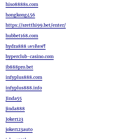
hiso8888s.com
hongkong456
https://sretthi99.bet/enter/
hubbet168.com
hydra888 เครดิตฟรี
hyperclub-casino.com
ib888pro.bet
infyplus888.com
infyplus888.info
Jinda55
jinda888
Joker123
joker123auto