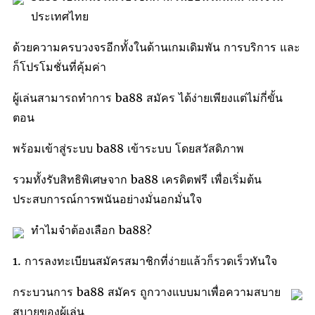
ประเทศไทย
ด้วยความครบวงจรอีกทั้งในด้านเกมเดิมพัน การบริการ และ
ก็โปรโมชั่นที่คุ้มค่า
ผู้เล่นสามารถทำการ ba88 สมัคร ได้ง่ายเพียงแต่ไม่กี่ขั้น
ตอน
พร้อมเข้าสู่ระบบ ba88 เข้าระบบ โดยสวัสดิภาพ
รวมทั้งรับสิทธิพิเศษจาก ba88 เครดิตฟรี เพื่อเริ่มต้น
ประสบการณ์การพนันอย่างมั่นอกมั่นใจ
ทำไมจำต้องเลือก ba88?
1. การลงทะเบียนสมัครสมาชิกที่ง่ายแล้วก็รวดเร็วทันใจ
กระบวนการ ba88 สมัคร ถูกวางแบบมาเพื่อความสบาย
สบายของผู้เล่น