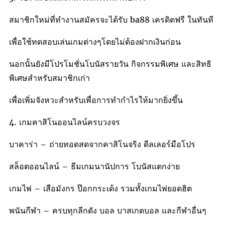
สมาชิกใหม่ที่ทำงานสมัครจะได้รับ ba88 เครดิตฟรี ในทันที
เพื่อใช้ทดสอบเล่นเกมต่างๆโดยไม่ต้องฝากเงินก่อน
นอกนั้นยังมีโปรโมชั่นโบนัสรายวัน กิจกรรมพิเศษ และสิทธิ
พิเศษสำหรับสมาชิกเก่า
เพื่อเพิ่มจังหวะสำหรับเพื่อการทำกำไรให้มากยิ่งขึ้น
4. เกมคาสิโนออนไลน์ครบวงจร
บาคาร่า – ถ่ายทอดสดจากคาสิโนจริง ดีลเลอร์มือโปร
สล็อตออนไลน์ – ธีมเกมนานัปการ โบนัสแตกง่าย
เกมไพ่ – เสือมังกร ป๊อกกระเด้ง รวมทั้งเกมไพ่ยอดฮิต
พนันกีฬา – ครบทุกลีกดัง บอล บาสเกตบอล และกีฬาอื่นๆ