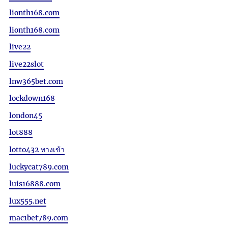
lionth168.com
lionth168.com
live22
live22slot
lnw365bet.com
lockdown168
london45
lot888
lotto432 ทางเข้า
luckycat789.com
luis16888.com
lux555.net
mac1bet789.com