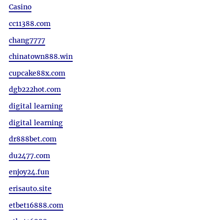
Casino
cc11388.com
chang7777
chinatown888.win
cupcake88x.com
dgb222hot.com
digital learning
digital learning
dr888bet.com
du2477.com
enjoy24.fun
erisauto.site
etbet16888.com