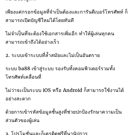
เพียงแค่กรอกข้อมูลที่จำเป็นต้องและการันตีเบอร์โทรศัพท์ ก็
สามารถเปิดบัญชีใหม่ได้โดยทันที
ไม่จำเป็นที่จะต้องใช้เอกสารเพิ่มอีก ทำให้ผู้เล่นทุกคน
สามารถเข้าถึงได้อย่างเร็ว
2. ระบบเข้าระบบที่ล้ำสมัยและไม่เป็นอันตราย
ระบบ ba88 เข้าสู่ระบบ รองรับทั้งคอมพิวเตอร์รวมทั้ง
โทรศัพท์เคลื่อนที่
ไม่ว่าจะเป็นระบบ iOS หรือ Android ก็สามารถใช้งานได้
อย่างสะดวก
ด้วยการเข้ารหัสข้อมูลชั้นสูงที่ช่วยปกป้องรักษาความเป็น
ส่วนตัวของผู้เล่น
3. โปรโมชั่นและก็เครดิตฟรีที่นานัปการ