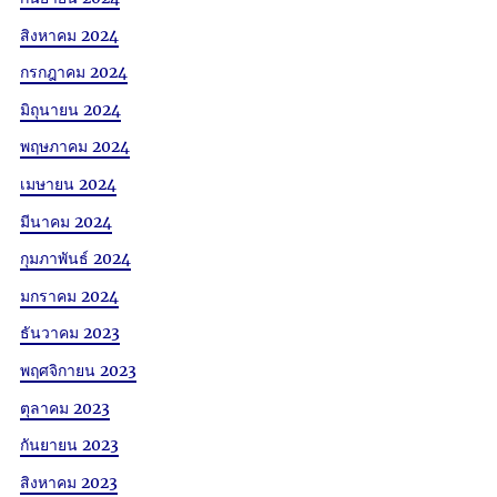
สิงหาคม 2024
กรกฎาคม 2024
มิถุนายน 2024
พฤษภาคม 2024
เมษายน 2024
มีนาคม 2024
กุมภาพันธ์ 2024
มกราคม 2024
ธันวาคม 2023
พฤศจิกายน 2023
ตุลาคม 2023
กันยายน 2023
สิงหาคม 2023