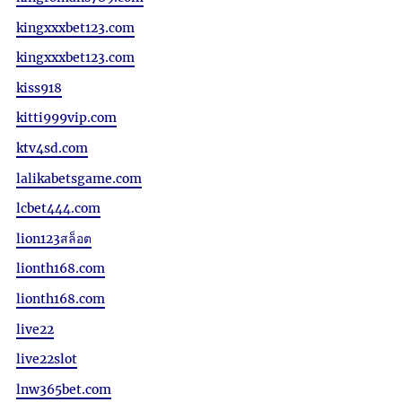
kingxxxbet123.com
kingxxxbet123.com
kiss918
kitti999vip.com
ktv4sd.com
lalikabetsgame.com
lcbet444.com
lion123สล็อต
lionth168.com
lionth168.com
live22
live22slot
lnw365bet.com