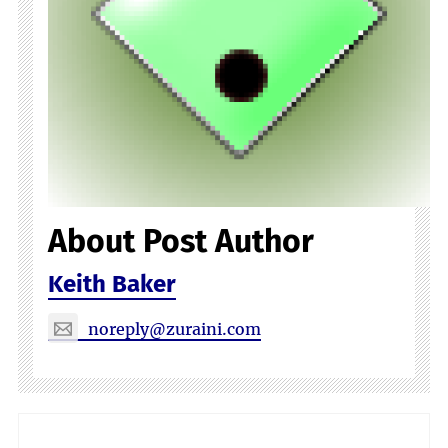
About Post Author
Keith Baker
noreply@zuraini.com