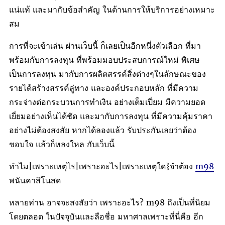
แน่แท้ และมากับข้อสำคัญ ในด้านการให้บริการอย่างเหมาะ
สม
การที่จะเข้าเล่น ผ่านเว็บนี้ ก็เลยเป็นอีกหนึ่งตัวเลือก ที่มา
พร้อมกับการลงทุน ที่พร้อมมอบประสบการณ์ใหม่ พิเศษ
เป็นการลงทุน มากับการผลิตสรรค์สิ่งต่างๆในลักษณะของ
รายได้สร้างสรรค์ลู่ทาง และองค์ประกอบหลัก ที่มีความ
กระจ่างต่อกระบวนการทำเงิน อย่างเต็มเปี่ยม มีความยอด
เยี่ยมอย่างเห็นได้ชัด และมากับการลงทุน ที่มีความคุ้มราคา
อย่างไม่ต้องสงสัย หากได้ลองแล้ว รับประกันเลยว่าต้อง
ชอบใจ แล้วก็หลงใหล กับเว็บนี้
ทำไม|เพราะเหตุไร|เพราะอะไร|เพราะเหตุใด}จำต้อง
m98
พนันคาสิโนสด
หลายท่าน อาจจะสงสัยว่า เพราะอะไร? m98 ถึงเป็นที่นิยม
โดยตลอด ในปัจจุบันและลือชื่อ มหาศาลเพราะที่นี่คือ อีก