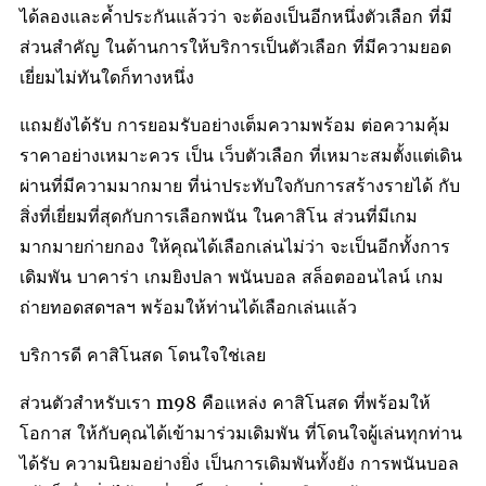
ได้ลองและค้ำประกันแล้วว่า จะต้องเป็นอีกหนึ่งตัวเลือก ที่มี
ส่วนสำคัญ ในด้านการให้บริการเป็นตัวเลือก ที่มีความยอด
เยี่ยมไม่ทันใดก็ทางหนึ่ง
แถมยังได้รับ การยอมรับอย่างเต็มความพร้อม ต่อความคุ้ม
ราคาอย่างเหมาะควร เป็น เว็บตัวเลือก ที่เหมาะสมตั้งแต่เดิน
ผ่านที่มีความมากมาย ที่น่าประทับใจกับการสร้างรายได้ กับ
สิ่งที่เยี่ยมที่สุดกับการเลือกพนัน ในคาสิโน ส่วนที่มีเกม
มากมายก่ายกอง ให้คุณได้เลือกเล่นไม่ว่า จะเป็นอีกทั้งการ
เดิมพัน บาคาร่า เกมยิงปลา พนันบอล สล็อตออนไลน์ เกม
ถ่ายทอดสดฯลฯ พร้อมให้ท่านได้เลือกเล่นแล้ว
บริการดี คาสิโนสด โดนใจใช่เลย
ส่วนตัวสำหรับเรา m98 คือแหล่ง คาสิโนสด ที่พร้อมให้
โอกาส ให้กับคุณได้เข้ามาร่วมเดิมพัน ที่โดนใจผู้เล่นทุกท่าน
ได้รับ ความนิยมอย่างยิ่ง เป็นการเดิมพันทั้งยัง การพนันบอล