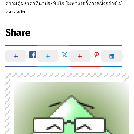
ความคุ้มราคาที่น่าประทับใจ ไม่ทางใดก็ทางหนึ่งอย่างไม่
ต้องสงสัย
Share