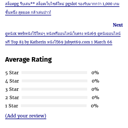
เรื่อง
สล็อตpg รีบเล่น** สล็อตเว็บไซต์ใหม่ pgslot รองรับมากกว่า 1,000 เกม
ชั้นหนึ่ง สุดยอด กล้าเล่นป่าว!
Next
ดูหนังx webหนังโป๊ใหม่ๆ หนังฟรีออนไลน์เว็บตรง หนัง69 ดูหนังออนไลน์
ฟรี Top 83 by Katherin หนังโป๊69 jubyet69.com 1 March 66
Average Rating
5 Star
0%
4 Star
0%
3 Star
0%
2 Star
0%
1 Star
0%
(Add your review)