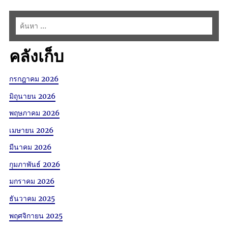
ค้นห
สำหร
คลังเก็บ
กรกฎาคม 2026
มิถุนายน 2026
พฤษภาคม 2026
เมษายน 2026
มีนาคม 2026
กุมภาพันธ์ 2026
มกราคม 2026
ธันวาคม 2025
พฤศจิกายน 2025