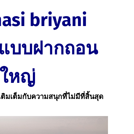
nasi briyani
น์แบบฝากถอน
ใหญ่
เต็มกับความสนุกที่ไม่มีที่สิ้นสุด