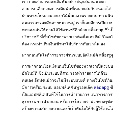
เรา ก็จะสามารถลงเดิมพันอย่างสนุกสนาน และก็
สามารถเลือกเกมการเดิมพันที่เหมาะสมกับตนเองได้
ผ่านทางเว็บของพวกเราได้นั่นเอง เพราะเกมการพนันท
สมควรอาจจะมีหลายหมวดหมู่ เราก็เลยมีการเปิดระ
ทดลองเล่นให้ท่านได้ใช้งานฟรีอีกด้วย สล็อตpg ซึ่งเป
บริการฟรี ที่เว็บไซต์ของพวกเราจัดเต็มเครดิตไว้โดยไ
ต้อง กระทำเติมเงินเข้ามาใช้บริการกับเรานั่นเอง
ฝากถอนทันใจทำรายการผ่านระบบอัตโนมัติ สล็อตp
การฝากถอนโอนเงินบนเว็บไซต์ของพวกเราเป็นระบบ
อัตโนมัติ ซึ่งเป็นระบบที่สามารถทำรายการได้ด้วย
ตนเอง อีกทั้งแม้ว่าจะไม่มีระบบแบงค์ ทางเว็บไซต์ก็
มีการเตรียมระบบ แอปพลิเคชันทูวอลเล็ต
สล็อตpg
ซึ
เป็นแอปพลิเคชันที่ใช้ในการทำรายการ แนวทางกา
ธุรกรรมการฝากถอน หรือการใช้จ่ายจำพวกต่างๆซึ่ง
สร้างความสบายสบายและก็เร็วทันใจให้กับผู้ใช้งานได