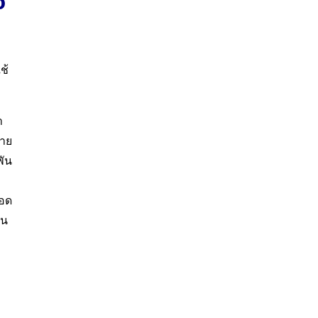
o
ช้
า
่าย
พัน
ยอด
็น