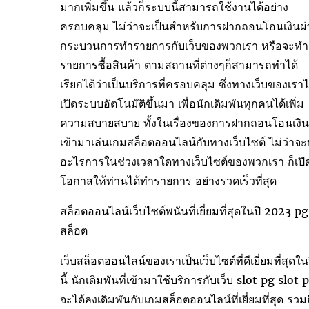
มากเพิ่มขึ้น แล้วก็ระบบนี้สามารถใช้งานได้อย่าง
ครอบคลุม ไม่ว่าจะเป็นสำหรับการฝากถอนโอนเงินผ่
กระบวนการทำรายการกับเว็บของพวกเรา หรือจะทำ
รายการซื้อสินค้า ตามสถานที่ต่างๆก็สามารถทำได้
เรียกได้ว่าเป็นบริการที่ครอบคลุม ซึ่งทางเว็บของเราไ
เปิดระบบอัตโนมัติขึ้นมา เพื่อนักเดิมพันทุกคนได้เพิ่ม
ความสบายสบาย ทั้งในเรื่องของการฝากถอนโอนเงิน
เข้ามาเล่นเกมสล็อตออนไลน์กับทางเว็บไซต์ ไม่ว่าจ
อะไรการในช่วงเวลาใดทางเว็บไซต์ของพวกเรา ก็เปิ
โอกาสให้ท่านได้ทำรายการ อย่างรวดเร็วที่สุด
สล็อตออนไลน์เว็บไซต์พนันที่เยี่ยมที่สุดในปี 2023 pg
สล็อต
เว็บสล็อตออนไลน์ของเราเป็นเว็บไซต์ที่ดีเยี่ยมที่สุดใน
นี้ นักเดิมพันที่เข้ามาใช้บริการกับเว็บ slot pg slot 
จะได้ลงเดิมพันกับเกมสล็อตออนไลน์ที่เยี่ยมที่สุด รวม