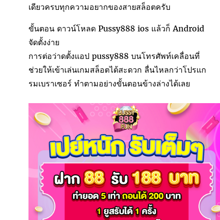
เดียวครบทุกความอยากของสายสล็อตครับ
ขั้นตอน ดาวน์โหลด Pussy888 ios แล้วก็ Android
จัดตั้งง่าย
การต่อว่าดตั้งแอป pussy888 บนโทรศัพท์เคลื่อนที่
ช่วยให้เข้าเล่นเกมสล็อตได้สะดวก ลื่นไหลกว่าโปรแก
รมเบราเซอร์ ทำตามอย่างขั้นตอนข้างล่างได้เลย