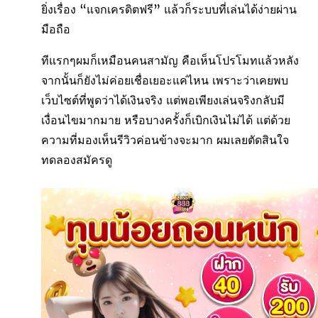
ยิ่งเรื่อง “แจกเครดิตฟรี” แล้วก็ระบบที่เล่นได้ง่ายผ่าน
มือถือ
ทีแรกๆผมก็เหมือนคนสามัญ คือเห็นโปรโมทแล้วหลัง
จากนั้นก็ยังไม่ค่อยเชื่อเยอะแค่ไหน เพราะว่าเคยพบ
เว็บไซต์ที่พูดว่าได้เงินจริง แต่พอเพียงเล่นจริงกลับมี
เงื่อนไขมากมาย หรือบางครั้งก็เบิกเงินไม่ได้ แต่ด้วย
ความที่มองเห็นรีวิวค่อนข้างจะมาก ผมเลยตัดสินใจ
ทดลองสมัครดู