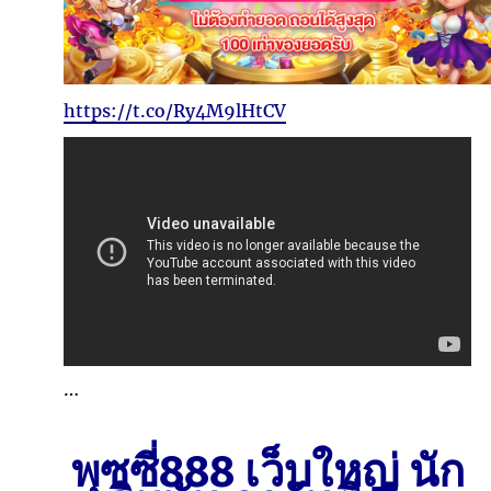
https://t.co/Ry4M9lHtCV
…
พุซซี่888 เว็บใหญ่ นัก