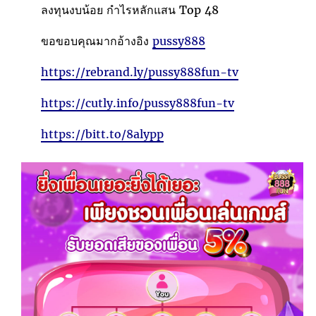
ลงทุนงบน้อย กำไรหลักแสน Top 48
ขอขอบคุณมากอ้างอิง
pussy888
https://rebrand.ly/pussy888fun-tv
https://cutly.info/pussy888fun-tv
https://bitt.to/8alypp