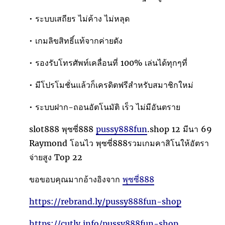
• ระบบเสถียร ไม่ค้าง ไม่หลุด
• เกมลิขสิทธิ์แท้จากค่ายดัง
• รองรับโทรศัพท์เคลื่อนที่ 100% เล่นได้ทุกๆที่
• มีโปรโมชั่นแล้วก็เครดิตฟรีสำหรับสมาชิกใหม่
• ระบบฝาก-ถอนอัตโนมัติ เร็ว ไม่มีอันตราย
slot888 พุซซี่888
pussy888fun
.shop 12 มีนา 69
Raymond โอนไว พุซซี่888รวมเกมคาสิโนให้อัตรา
จ่ายสูง Top 22
ขอขอบคุณมากอ้างอิงจาก
พุซซี่888
https://rebrand.ly/pussy888fun-shop
https://cutly.info/pussy888fun-shop