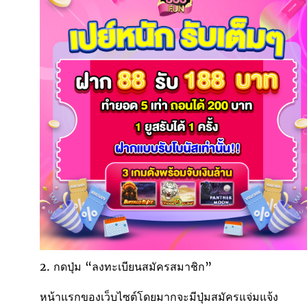
2. กดปุ่ม “ลงทะเบียนสมัครสมาชิก”
หน้าแรกของเว็บไซต์โดยมากจะมีปุ่มสมัครแจ่มแจ้ง