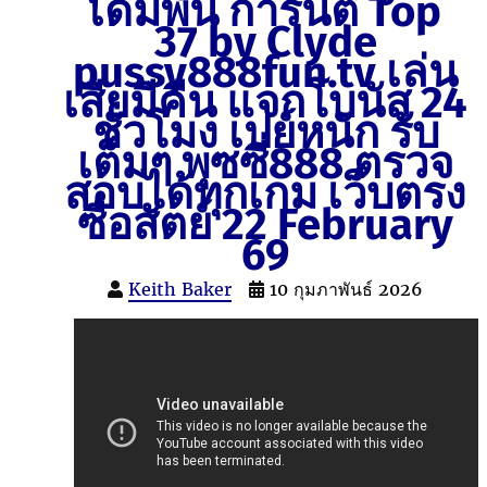
เดิมพัน การันตี Top
37 by Clyde
pussy888fun.tv เล่น
เสียมีคืน แจกโบนัส 24
ชั่วโมง เปย์หนัก รับ
เต็มๆ พุซซี่888 ตรวจ
สอบได้ทุกเกม เว็บตรง
ซื่อสัตย์ 22 February
69
Keith Baker
10 กุมภาพันธ์ 2026