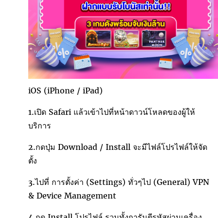
iOS (iPhone / iPad)
1.เปิด Safari แล้วเข้าไปที่หน้าดาวน์โหลดของผู้ให้
บริการ
2.กดปุ่ม Download / Install จะมีไฟล์โปรไฟล์ให้จัด
ตั้ง
3.ไปที่ การตั้งค่า (Settings) ทั่วๆไป (General) VPN
& Device Management
4.กด Install โปรไฟล์ รวมทั้งการันตีรหัสผ่านเครื่อง