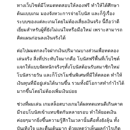
ทางเว็บไซต์มีโหมดทดสอบให้ลองฟรี ทำให้ได้ศึกษา
ต้นแบบเกม มองจังหวะการจ่ายโบนัส และก็รู้เรื่อง
ระบบของแต่ละเกมโดยไม่ต้องเสี่ยงเงินจริง นี้ถือว่าดี
เยี่ยมสำหรับผู้ที่ยังไม่แน่ใจหรือมือใหม่ เพราะสามารถ
คิดแผนก่อนลงเงินจริงได้
ต่อไปผมตกลงใจฝากเงินปริมาณบางส่วนเพื่อทดลอง
เล่นจริง สิ่งที่ประทับใจมากคือ โบนัสฟรีพื้นที่เว็บไซต์
แจกให้แบบจัดหนักจริงๆทั้งโบนัสต้อนรับสมาชิกใหม่
โบนัสรายวัน และก็โปรโมชั่นพิเศษที่มีให้ตลอด ทำให้
เงินทุนที่มีอยู่เล่นได้นานขึ้น รวมทั้งมีโอกาสทำกำไรได้
มากขึ้นโดยไม่ต้องเพิ่มเงินบ่อย
ช่วงที่ผมเล่น เกมสล็อตบางเกมได้ผลทดแทนดีเกินคาด
มีรอบโบนัสเข้าแทบชิดกันหลายรอบ ทำให้ยอดเงิน
ค่อยๆมากยิ่งขึ้นความรู้สึกในเวลานั้นคือทั้งยังลุ้น ทั้ง
บันเทิงใจ และตื่นเต้นมาก ด้วยเหตุว่าเห็นผลกำไรเกิด