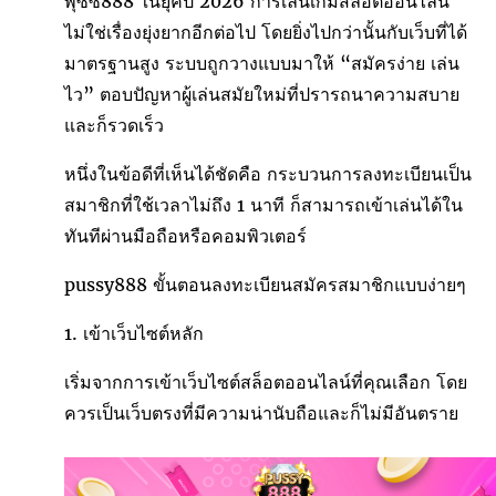
พุซซี่888 ในยุคปี 2026 การเล่นเกมสล็อตออนไลน์
ไม่ใช่เรื่องยุ่งยากอีกต่อไป โดยยิ่งไปกว่านั้นกับเว็บที่ได้
มาตรฐานสูง ระบบถูกวางแบบมาให้ “สมัครง่าย เล่น
ไว” ตอบปัญหาผู้เล่นสมัยใหม่ที่ปรารถนาความสบาย
และก็รวดเร็ว
หนึ่งในข้อดีที่เห็นได้ชัดคือ กระบวนการลงทะเบียนเป็น
สมาชิกที่ใช้เวลาไม่ถึง 1 นาที ก็สามารถเข้าเล่นได้ใน
ทันทีผ่านมือถือหรือคอมพิวเตอร์
pussy888 ขั้นตอนลงทะเบียนสมัครสมาชิกแบบง่ายๆ
1. เข้าเว็บไซต์หลัก
เริ่มจากการเข้าเว็บไซต์สล็อตออนไลน์ที่คุณเลือก โดย
ควรเป็นเว็บตรงที่มีความน่านับถือและก็ไม่มีอันตราย