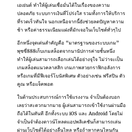
เอเย่นต์ ทำให้ผู้เล่นเชื่อมั่นได้ในเรื่องของความ
ปลอดภัย ระบบการเงินที่โปร่งใส รวมทั้งการให้บริการ
ที่รวดเร็วทันใจ นอกเหนือจากนี้ยังช่วยลดปัญหาความ
ช้า หรือค่าธรรมเนียมแฝงที่มักเจอในเว็บไซต์ทั่วๆไป
อีกหนึ่งจุดเด่นสำคัญคือ “มาตรฐานของระบบเกม”
พุซซี่888เก็บเกมสล็อตจากนานัปการค่ายชั้นหนึ่ง
ทำให้ผู้เล่นสามารถเลือกเล่นได้อย่างจุใจ ไม่ว่าจะเป็น
เกมสล็อตแนวคลาสสิก เกมภาพสวยกราฟิกอลังการ
หรือเกมที่มีฟีเจอร์โบนัสพิเศษ ตัวอย่างเช่น ฟรีสปิน ตัว
คูณ หรือแจ็คพอต
ในด้านประสบการณ์การใช้แรงงาน จำเป็นต้องบอก
เลยว่าสะดวกมากมาย ผู้เล่นสามารถเข้าใช้งานผ่านมือ
ถือได้ในทันที อีกทั้งระบบ iOS และ Android โดยไม่
จำเป็นจำต้องดาวน์โหลดแอปพลิเคชันก็สามารถเล่น
ผ่านเว็บไซต์ได้อย่างลื่นไหล หรือถ้าหากคนไหนกัน