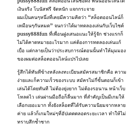
pussy888fun สล็อตออนไลน์ชื่อดัง พนันออนไลน์ได้
เงินจริง โบนัสฟรี จัดหนัก แจกกระจาย
ผมเป็นคนๆหนึ่งที่เคยมีความคิดว่า “สล็อตออนไลน์ก็
เหมือนๆกันหมด” จนกว่าได้มาทดลองเล่นกับเว็บไซต์
pussy888fun ที่เพื่อนฝูงเสนอแนะให้รู้จัก ช่วงแรกก็
ไม่ได้คาดหมายอะไรมาก แค่ต้องการทดลองเล่นแก้
เบื่อ แต่กลายเป็นว่าประสบการณ์ตอนนั้นทำให้มุมมอง
ของผมต่อสล็อตออนไลน์แปรไปเลย
รู้สึกได้ทันทีข้างหลังลงทะเบียนสมัครสมาชิกคือ ความ
ง่ายและก็ความเร็วของระบบ สมัครไม่กี่ขั้นตอนก็เข้า
เล่นได้โดยทันที ไม่ต้องยุ่งยาก ไม่ต้องรอนาน หน้าเว็บ
โหลดไว เล่นผ่านมือถือก็ลื่นมาก ที่สำคัญเป็นมีเกมให้
เลือกเยอะมาก ทั้งยังสล็อตที่ได้รับความนิยมจากหลาย
ค่าย แล้วก็เกมใหม่ๆที่อัปเดตตลอดระยะเวลา ทำให้ไม่
ทราบสึกซ้ำซาก