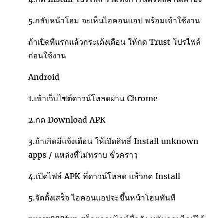
5.กลับหน้าโฮม จะเห็นไอคอนแอป พร้อมเข้าใช้งาน
ถ้าเปิดทีแรกแล้วกระเด้งเตือน ให้กด Trust โปรไฟล์
ก่อนใช้งาน
Android
1.เข้าเว็บไซต์ดาวน์โหลดผ่าน Chrome
2.กด Download APK
3.ถ้าเกิดมีแจ้งเตือน ให้เปิดสิทธิ์ Install unknown
apps / แหล่งที่ไม่ทราบ ชั่วคราว
4.เปิดไฟล์ APK ที่ดาวน์โหลด แล้วกด Install
5.จัดตั้งเสร็จ ไอคอนแอปจะขึ้นหน้าโฮมทันที