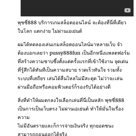
พุซซี่888 บริการเกมสล็อตออนไลน์ จะต้องที่นี่ที่เดียว
ในโลก แตกง่าย ไม่ผ่านเอเย่นต์
ผมได้ทดลองเล่นเกมสล็อตออนไลน์มาหลายเว็บ จำ
ต้องบอกเลยว่า pussy888fun เป็นอีกหนึ่งแพลตฟอร์ม
ที่สร้างความซาบซึ้งตั้งแต่ครั้งแรกที่เข้าใช้งาน จุดเด่น
ที่รู้สึกได้ทันทีเป็นความสบาย รวดเร็วทันใจ รวมทั้ง
ระบบที่เสถียร เล่นได้ลื่นไหลไม่มีสะดุด ไม่ว่าจะเล่น
ผ่านมือถือหรือคอมพิวเตอร์ก็รองรับได้อย่างดี
สิ่งที่ทำให้ผมตกลงใจเลือกเล่นที่นี่เป็นหลัก พุซซี่888
เป็นการเป็นเว็บตรง ไม่ผ่านเอเย่นต์ ทำให้มั่นใจเรื่อง
ความ
ไม่มีอันตรายและก็การจ่ายเงินจริง ทุกยอดชนะ
สามารถถอนออกได้จริง