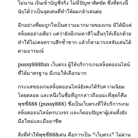
ไม่นาน เงินเข้าบัญชีจริง ไม่มีปัญหาติดขัด ซึ่งที่ตรงนี้
นับได้ว่าเป็นจุดเด่นที่ทำให้ผมกล้าเล่นต่อ
อีกอย่างที่ผมถูกใจเป็นความมากมายของเกม มิได้มีแค่
สล็อตอย่างเดียว แต่ว่ายังมีเกมคาสิโนอื่นๆให้เลือกด้วย
ทำให้ไม่เคยทราบสึกซ้ำซาก แล้วก็สามารถสลับเล่นได้
ตามอารมณ์
pussy888fun เว็บตรง ผู้ให้บริการเกมสล็อตออนไลน์
ที่ได้มาตรฐาน มีเกมให้เลือกมาก
กระแสของเกมสล็อตออนไลน์ยังคงได้รับความนิยม
โดยตลอด และหนึ่งในชื่อที่ถูกกล่าวถึงเยอะที่สุดก็คือ
พุซซี่888 (pussy888) ซึ่งเป็นเว็บตรงที่ให้บริการเกม
สล็อตออนไลน์ครบวงจร และก็ตอบปัญหาผู้เล่นทั้งยัง
มือใหม่และมืออาชีพ
สิ่งที่ทำให้พุซซี่888เด่น คือการเป็น “เว็บตรง” ไม่ผ่าน