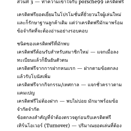
ส่วนที่ 3 — ทำความเข้าใจกับ porsche99 เครดิตฟรี
เครดิตฟรียอดเยี่ยมในโปรโมชั่นที่ยั่วยวนใจผู้เล่นใหม่
และก็รักษาฐานลูกค้าเดิม แต่ว่าเครดิตฟรีมักมาพร้อม
ข้อจำกัดที่จะต้องอ่านอย่างรอบคอบ
ชนิดของเครดิตฟรีที่มักพบ
เครดิตฟรีต้อนรับสำหรับสมาชิกใหม่ — แจกเมื่อลง
ทะเบียนแล้วก็ยืนยันตัวตน
เครดิตฟรีจากการฝากหนแรก — ฝากตามข้อตกลง
แล้วรับโบนัสเพิ่ม
เครดิตฟรีจากกิจกรรม/เทศกาล — แจกชั่วคราวตาม
แคมเปญ
เครดิตฟรีไม่ต้องฝาก — พบไม่บ่อย มักมาพร้อมข้อ
จำกัดจำกัด
ข้อตกลงสำคัญที่จำต้องตรวจดูก่อนรับเครดิตฟรี
เทิร์นโอเวอร์ (Turnover) — ปริมาณยอดเล่นที่ต้อง