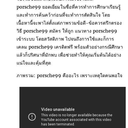
porsche99 ยอดเยี่ยมในชื่อที่ควรทำการศึกษาเรียนรู้
และทำการค้นคว้าก่อนที่จะทำการตัดสินใจ โดย
เนื้อหานี้จะพาไล่ตั้งแต่ภาพรวมข้อดี-ข้อควรตรึกตรอง
วิธี porsche99 สมัคร ให้ถูก แนวทาง porsche99
เข้าระบบ โดยสวัสดิภาพ ไปจนถึงการใช้และก็การ
เคลม porsche99 เครดิตฟรี พร้อมตัวอย่างกรณีศึกษา
แล้วก็ปริศนาที่มักพบ เพื่อช่วยทำให้คุณเริ่มต้นได้อย่าง
แน่ใจและคุ้มที่สุด
ภาพรวม: porsche99 คืออะไร เพราะเหตุใดคนพอใจ