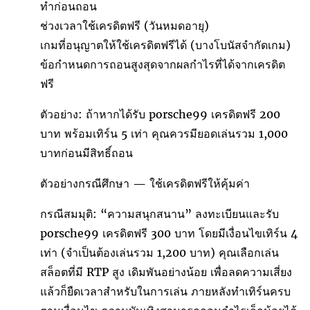
ทำก่อนถอน
ช่วงเวลาใช้เครดิตฟรี (วันหมดอายุ)
เกมที่อนุญาตให้ใช้เครดิตฟรีได้ (บางโบนัสจำกัดเกม)
ข้อกำหนดการถอนสูงสุดจากผลกำไรที่ได้จากเครดิต
ฟรี
ตัวอย่าง: ถ้าหากได้รับ porsche99 เครดิตฟรี 200
บาท พร้อมเทิร์น 5 เท่า คุณควรมียอดเล่นรวม 1,000
บาทก่อนมีสิทธิ์ถอน
ตัวอย่างกรณีศึกษา — ใช้เครดิตฟรีให้คุ้มค่า
กรณีสมมุติ: “ความสนุกสนาน” ลงทะเบียนและรับ
porsche99 เครดิตฟรี 300 บาท โดยมีเงื่อนไขเทิร์น 4
เท่า (จำเป็นต้องเล่นรวม 1,200 บาท) คุณเลือกเล่น
สล็อตที่มี RTP สูง เดิมพันอย่างน้อย เพื่อลดความเสี่ยง
แล้วก็ยืดเวลาสำหรับในการเล่น ภายหลังทำเทิร์นครบ