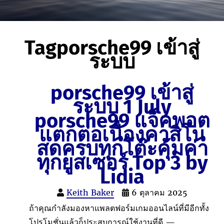
Tag
porsche99 เข้าสู่
ระบบ
porsche99 เข้าสู่
ระบบ 1 July
porsche99 แจ็คพอต
แตกต่อเนื่องคาสิโน
สดครบทุกโต๊ะคุ้มค่า
ทุกยูสเซอร์ Top 3 by
Lidia
Keith Baker
6 ตุลาคม 2025
ถ้าคุณกำลังมองหาแพลตฟอร์มเกมออนไลน์ที่มีอีกทั้ง
โปรโมชั่นแล้วก็ประสบการณ์ใช้งานที่ดี —