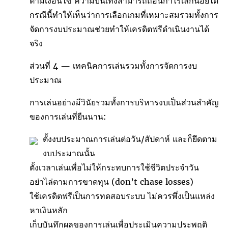
ตามเงื่อนไข ความบันเทิงสามารถถอนกำไรเล็กน้อยได้
กรณีนี้ทำให้เห็นว่าการเลือกเกมที่เหมาะสมรวมทั้งการ
จัดการงบประมาณช่วยทำให้เครดิตฟรีดำเนินงานได้
จริง
ส่วนที่ 4 — เทคนิคการเล่นรวมทั้งการจัดการงบ
ประมาณ
การเล่นอย่างมีวินัยรวมทั้งการบริหารงบเป็นส่วนสำคัญ
ของการเล่นที่ยืนนาน:
ตั้งงบประมาณการเล่นต่อวัน/สัปดาห์ และก็ยึดตาม
งบประมาณนั้น
ตั้งเวลาเล่นเพื่อไม่ให้กระทบการใช้ชีวิตประจำวัน
อย่าไล่ตามการขาดทุน (don’t chase losses)
ใช้เครดิตฟรีเป็นการทดสอบระบบ ไม่ควรพึ่งเป็นแหล่ง
หาเงินหลัก
เก็บบันทึกผลของการเล่นเพื่อประเมินความประพฤติ