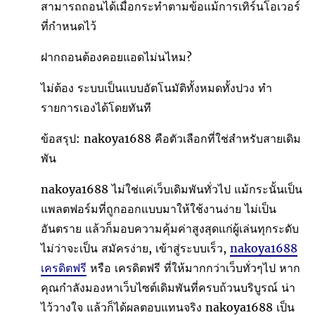
สามารถถอนได้เมื่อกระทำตามข้อแม้การเทิร์นโอเวอร์
ที่กำหนดไว้
ฝากถอนต้องคอยแอดไม่นไหม?
ไม่ต้อง ระบบเป็นแบบอัตโนมัติทั้งหมดทั้งปวง ทำ
รายการเองได้โดยทันที
ข้อสรุป: nakoya1688 คือตัวเลือกที่ใช่สำหรับสายเดิม
พัน
nakoya1688 ไม่ใช่แค่เว็บเดิมพันทั่วไป แม้กระนั้นเป็น
แพลตฟอร์มที่ถูกออกแบบมาให้ใช้งานง่าย ไม่เป็น
อันตราย แล้วก็มอบความคุ้มค่าสูงสุดแก่ผู้เล่นทุกระดับ
ไม่ว่าจะเป็น สมัครง่าย, เข้าสู่ระบบเร็ว,
nakoya1688
เครดิตฟรี
หรือ เครดิตฟรี ที่ให้มากกว่าเว็บทั่วๆไป หาก
คุณกำลังมองหาเว็บไซต์เดิมพันที่ครบถ้วนบริบูรณ์ น่า
ไว้วางใจ แล้วก็ได้ผลตอบแทนจริง nakoya1688 เป็น