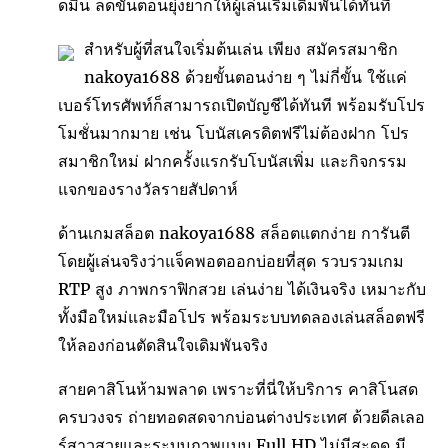
ดมิน ลดขั้นตอนยุ่งยากให้ผู้เล่นเริ่มเดิมพันได้ทันที
สำหรับผู้ที่สนใจเริ่มต้นเล่น เพียง สมัครสมาชิก
nakoya1688 ด้วยขั้นตอนง่าย ๆ ไม่กี่ขั้น ใช้แค่
เบอร์โทรศัพท์ก็สามารถเปิดบัญชีได้ทันที พร้อมรับโปร
โมชั่นมากมาย เช่น โบนัสเครดิตฟรีไม่ต้องฝาก โปร
สมาชิกใหม่ ฝากครั้งแรกรับโบนัสเพิ่ม และกิจกรรม
แจกของรางวัลรายสัปดาห์
ด้านเกมสล็อต nakoya1688 สล็อตแตกง่าย การันตี
โดยผู้เล่นจริงว่าแจ็คพอตออกบ่อยที่สุด รวบรวมเกม
RTP สูง ภาพกราฟิกสวย เล่นง่าย ได้เงินจริง เหมาะกับ
ทั้งมือใหม่และมือโปร พร้อมระบบทดลองเล่นสล็อตฟรี
ให้ลองก่อนตัดสินใจเดิมพันจริง
สายคาสิโนห้ามพลาด เพราะที่นี่ให้บริการ คาสิโนสด
ครบวงจร ถ่ายทอดสดจากบ่อนต่างประเทศ ด้วยดีลเลอ
ร์สาวสวยและระบบภาพแบบ Full HD ไม่มีสะดุด มี