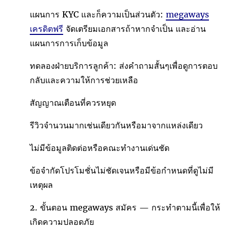
แผนการ KYC และก็ความเป็นส่วนตัว:
megaways
เครดิตฟรี
จัดเตรียมเอกสารถ้าหากจำเป็น และอ่าน
แผนการการเก็บข้อมูล
ทดลองฝ่ายบริการลูกค้า: ส่งคำถามสั้นๆเพื่อดูการตอบ
กลับและความให้การช่วยเหลือ
สัญญาณเตือนที่ควรหยุด
รีวิวจำนวนมากเช่นเดียวกันหรือมาจากแหล่งเดียว
ไม่มีข้อมูลติดต่อหรือคณะทำงานเด่นชัด
ข้อจำกัดโปรโมชั่นไม่ชัดเจนหรือมีข้อกำหนดที่ดูไม่มี
เหตุผล
2. ขั้นตอน megaways สมัคร — กระทำตามนี้เพื่อให้
เกิดความปลอดภัย