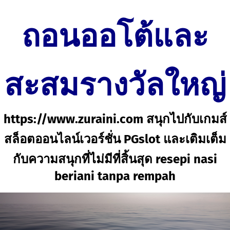
ถอนออโต้และ
สะสมรางวัลใหญ่
https://www.zuraini.com สนุกไปกับเกมส์
สล็อตออนไลน์เวอร์ชั่น PGslot และเติมเต็ม
กับความสนุกที่ไม่มีที่สิ้นสุด resepi nasi
beriani tanpa rempah