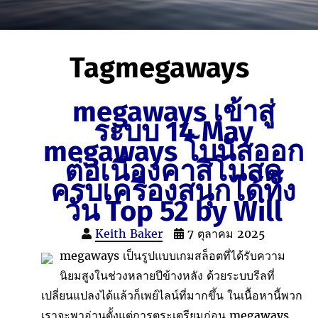
Tag
megaways
megaways เข้าสู่
ระบบ 14 May
megaways โบนัสออก
ต่อเนื่องคาสิโนสด
ครบเครื่องสนุกได้ทั้ง
วัน Top 52 by Will
Keith Baker
7 ตุลาคม 2025
megaways เป็นรูปแบบเกมสล็อตที่ได้รับความ
นิยมสูงในช่วงหลายปีข้างหลัง ด้วยระบบรีลที่
เปลี่ยนแปลงได้แล้วก็เพย์ไลน์ที่มากขึ้น ในเนื้อหานี้พวก
เราจะพาอ่านตั้งแต่การตระเตรียมก่อน megaways