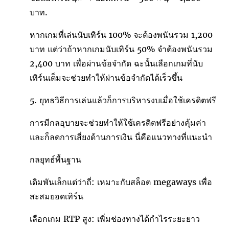
บาท.
หากเกมที่เล่นนับเทิร์น 100% จะต้องพนันรวม 1,200
บาท แต่ว่าถ้าหากเกมนับเทิร์น 50% จำต้องพนันรวม
2,400 บาท เพื่อผ่านข้อจำกัด ฉะนั้นเลือกเกมที่นับ
เทิร์นเต็มจะช่วยทำให้ผ่านข้อจำกัดได้เร็วขึ้น
5. ยุทธวิธีการเล่นแล้วก็การบริหารงบเมื่อใช้เครดิตฟรี
การมีกลอุบายจะช่วยทำให้ใช้เครดิตฟรีอย่างคุ้มค่า
และก็ลดการเสี่ยงด้านการเงิน นี่คือแนวทางที่แนะนำ
กลยุทธ์พื้นฐาน
เดิมพันเล็กแต่ว่าถี่: เหมาะกับสล็อต megaways เพื่อ
สะสมยอดเทิร์น
เลือกเกม RTP สูง: เพิ่มช่องทางได้กำไรระยะยาว