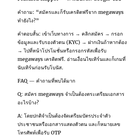
คำถาม: “สมัครและก็รับเครดิตฟรีจาก megaways
ทำยังไง?”
คำตอบสั้น: เข้าเว็บทางการ → คลิกสมัคร → กรอก
ข้อมูลและรับรองตัวตน (KYC) → ฝากเงินถ้าหากต้อง
→ ไปที่หน้าโปรโมชั่นหรือกรอกรหัสเพื่อรับ
megaways เครดิตฟรี. อ่านเงื่อนไขเทิร์นและก็เกมที่
นับเทิร์นก่อนรับโบนัส.
FAQ — คำถามที่พบได้มาก
Q: สมัคร megaways จำเป็นต้องตระเตรียมเอกสาร
อะไรบ้าง?
A: โดยปกติจำเป็นต้องจัดเตรียมบัตรประจำตัว
ประชาชนหรือเอกสารแสดงตัวตน และก็หมายเลข
โทรศัพท์เพื่อรับ OTP