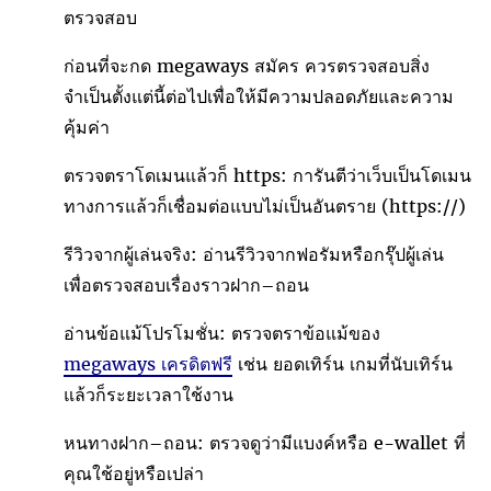
ตรวจสอบ
ก่อนที่จะกด megaways สมัคร ควรตรวจสอบสิ่ง
จำเป็นตั้งแต่นี้ต่อไปเพื่อให้มีความปลอดภัยและความ
คุ้มค่า
ตรวจตราโดเมนแล้วก็ https: การันตีว่าเว็บเป็นโดเมน
ทางการแล้วก็เชื่อมต่อแบบไม่เป็นอันตราย (https://)
รีวิวจากผู้เล่นจริง: อ่านรีวิวจากฟอรัมหรือกรุ๊ปผู้เล่น
เพื่อตรวจสอบเรื่องราวฝาก–ถอน
อ่านข้อแม้โปรโมชั่น: ตรวจตราข้อแม้ของ
megaways เครดิตฟรี
เช่น ยอดเทิร์น เกมที่นับเทิร์น
แล้วก็ระยะเวลาใช้งาน
หนทางฝาก–ถอน: ตรวจดูว่ามีแบงค์หรือ e-wallet ที่
คุณใช้อยู่หรือเปล่า