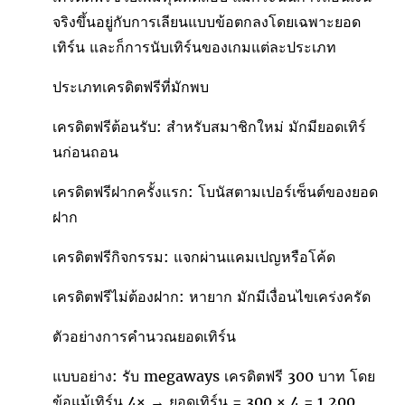
จริงขึ้นอยู่กับการเลียนแบบข้อตกลงโดยเฉพาะยอด
เทิร์น และก็การนับเทิร์นของเกมแต่ละประเภท
ประเภทเครดิตฟรีที่มักพบ
เครดิตฟรีต้อนรับ: สำหรับสมาชิกใหม่ มักมียอดเทิร์
นก่อนถอน
เครดิตฟรีฝากครั้งแรก: โบนัสตามเปอร์เซ็นต์ของยอด
ฝาก
เครดิตฟรีกิจกรรม: แจกผ่านแคมเปญหรือโค้ด
เครดิตฟรีไม่ต้องฝาก: หายาก มักมีเงื่อนไขเคร่งครัด
ตัวอย่างการคำนวณยอดเทิร์น
แบบอย่าง: รับ megaways เครดิตฟรี 300 บาท โดย
ข้อแม้เทิร์น 4× → ยอดเทิร์น = 300 × 4 = 1,200