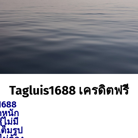
Tag
luis1688 เครดิตฟรี
1688
กหนัก
ไม่มี
ต็มรูป