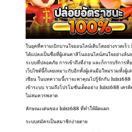
ในยุคที่ความเบิกบานใจออนไลน์เติบโตอย่างรวดเร็ว
ได้แปลงเป็นชื่อที่ผู้เล่นคาสิโนออนไลน์สนใจอย่างล้
ระบบที่ปลอดภัย การเข้าถึงที่ง่าย และก็การบริการที่ย
เว็บไซต์นี้ก็เลยเหมาะกับอีกทั้งผู้เล่นมือใหม่รวมทั้งผู้เ
เซียน ในบทความนี้เราจะพาคุณไปรู้จักกับ luis1688
เข้าระบบ รวมถึงโปรโมชั่นเด็ดอย่าง luis1688 เครดิต
ไม่สมควรพลาด
ลักษณะเด่นของ luis1688 ที่ทำให้ผิดแผก
ระบบสมัครเป็นสมาชิกง่ายดาย