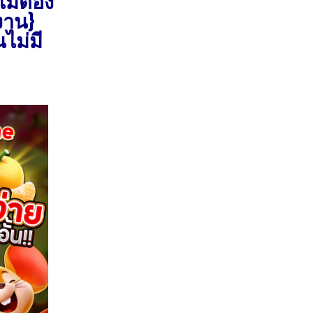
ม่ต้อง
งาน}
นไม่มี