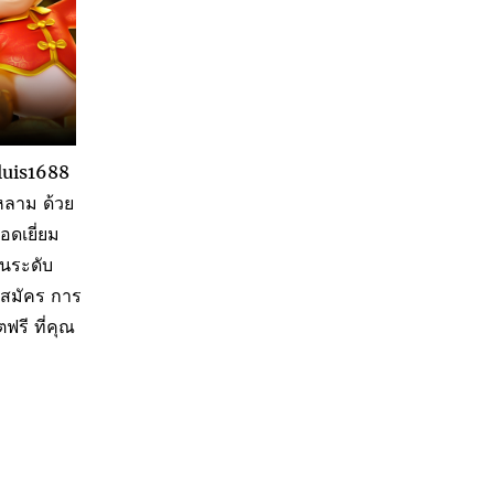
 luis1688
นหลาม ด้วย
อดเยี่ยม
ล่นระดับ
 สมัคร การ
ฟรี ที่คุณ