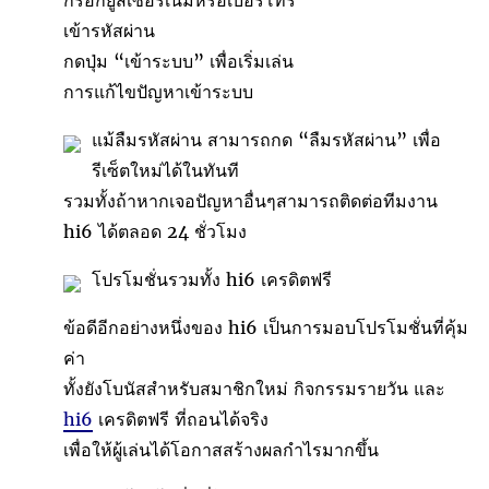
กรอกยูสเซอร์เนมหรือเบอร์โทร
เข้ารหัสผ่าน
กดปุ่ม “เข้าระบบ” เพื่อเริ่มเล่น
การแก้ไขปัญหาเข้าระบบ
แม้ลืมรหัสผ่าน สามารถกด “ลืมรหัสผ่าน” เพื่อ
รีเซ็ตใหม่ได้ในทันที
รวมทั้งถ้าหากเจอปัญหาอื่นๆสามารถติดต่อทีมงาน
hi6 ได้ตลอด 24 ชั่วโมง
โปรโมชั่นรวมทั้ง hi6 เครดิตฟรี
ข้อดีอีกอย่างหนึ่งของ hi6 เป็นการมอบโปรโมชั่นที่คุ้ม
ค่า
ทั้งยังโบนัสสำหรับสมาชิกใหม่ กิจกรรมรายวัน และ
hi6
เครดิตฟรี ที่ถอนได้จริง
เพื่อให้ผู้เล่นได้โอกาสสร้างผลกำไรมากขึ้น