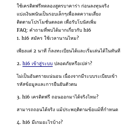
ใช้เครดิตฟรีทดลองสูตรบาคาร่า ก่อนลงทุนจริง
แบ่งเงินพนันเป็นรอบเล็กๆเพื่อลดความเสี่ยง
ติดตามโปรโมชั่นตลอด เพื่อรับโบนัสเพิ่ม
FAQ: คำถามที่พบได้มากเกี่ยวกับ hi6
1. hi6 สมัคร ใช้เวลานานไหม?
เพียงแต่ 2 นาที ก็ลงทะเบียนได้และเริ่มเล่นได้ในทันที
2.
hi6 เข้าสู่ระบบ
ปลอดภัยหรือเปล่า?
ไม่เป็นอันตรายแน่นอน เนื่องจากมีระบบระเบียบเข้า
รหัสข้อมูลและการยืนยันตัวตน
3. hi6 เครดิตฟรี ถอนออกมาได้จริงไหม?
สามารถถอนได้จริง แม้ประพฤติตามข้อแม้ที่กำหนด
4. hi6 มีเกมอะไรบ้าง?