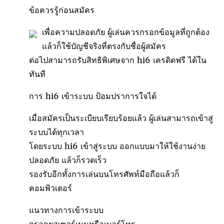
ข้อควรรู้ก่อนสมัคร
เพื่อความปลอดภัย ผู้เล่นควรกรอกข้อมูลที่ถูกต้อง
แล้วก็ใช้บัญชีจริงที่ตรงกับชื่อผู้สมัคร
ต่อไปสามารถรับสิทธิพิเศษจาก hi6 เครดิตฟรี ได้ใน
ทันที
การ hi6 เข้าระบบ ป้อมปราการใจได้
เมื่อสมัครเป็นระเบียบเรียบร้อยแล้ว ผู้เล่นสามารถเข้าสู่
ระบบได้ทุกเวลา
โดยระบบ hi6 เข้าสู่ระบบ ออกแบบมาให้ใช้งานง่าย
ปลอดภัย แล้วก็รวดเร็ว
รองรับอีกทั้งการเล่นบนโทรศัพท์มือถือแล้วก็
คอมพิวเตอร์
แนวทางการเข้าระบบ