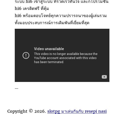
ระบบ hi6 เข้าสู่ระบบ ที่รวดเร็วทันใจ และก็โปรโมชั่น
hi6 เครดิตฟรี ที่คุ้ม
hi6 พร้อมตอบโจทย์ทุกความปรารถนาของผู้เล่นรวม
ทั้งมอบประสบการณ์การเดิมพันที่เยี่ยมที่สุด
…
Copyright © 2026.
slotpg มาเล่นกันกับ resepi nasi