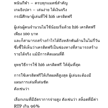
พนันกีฬา – ครบทุกแมตช์สำคัญ
เกมยิงปลา – เล่นง่าย ได้เงินจริง
กรณีศึกษาผู้เล่นที่ใช้ hi6 เครดิตฟรี
ผู้เล่นผู้คนจำนวนไม่ใช้น้อยเริ่มด้วย hi6 เครดิตฟรี
เพียง 100 บาท
และก็สามารถสร้างกำไรได้ถึงหลักพันด้านในไม่กี่วัน
ซึ่งชี้ให้เห็นว่าเครดิตฟรีเป็นช่องทางที่สามารถสร้าง
รายได้จริง แม้มีการคิดแผนที่ดี
ยุทธวิธีการใช้ hi6 เครดิตฟรี ให้คุ้มที่สุด
การใช้เครดิตฟรีให้เกิดผลดีสูงสุด ผู้เล่นจะต้องมี
แผนการเล่นที่เด่นชัด
ดังเช่นว่า
เลือกเกมที่มีอัตราการจ่ายสูง ดังเช่นว่า สล็อตที่มีค่า
RTP เกิน 96%