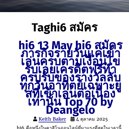
Tag
hi6 สมัคร
hi6 13 May hi6 สมัคร
ภารกิจรายวันแค่เข้า
เล่นครบตามเงื่อนไข
รับเลยเครดิตฟรีทำ
ครบรับของรางวัลลับ
ทุกวันอาทิตย์เฉพาะยู
สที่เข้าเล่นต่อเนื่อง
เท่านั้น Top 70 by
Deangelo
Keith Baker
4 ตุลาคม 2025
hi6 คือหนึ่งในคาสิโนออนไลน์ที่มาแรงที่สุดในเวลานี้