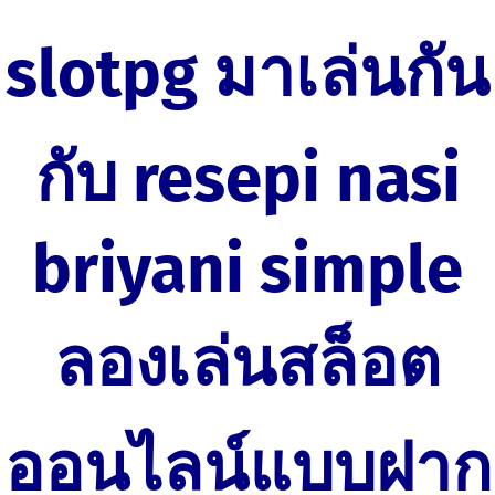
Skip
slotpg มาเล่นกัน
to
content
กับ resepi nasi
briyani simple
ลองเล่นสล็อต
ออนไลน์แบบฝาก