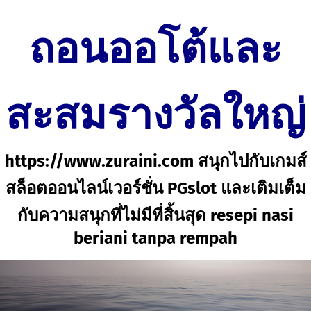
ถอนออโต้และ
สะสมรางวัลใหญ่
https://www.zuraini.com สนุกไปกับเกมส์
สล็อตออนไลน์เวอร์ชั่น PGslot และเติมเต็ม
กับความสนุกที่ไม่มีที่สิ้นสุด resepi nasi
beriani tanpa rempah