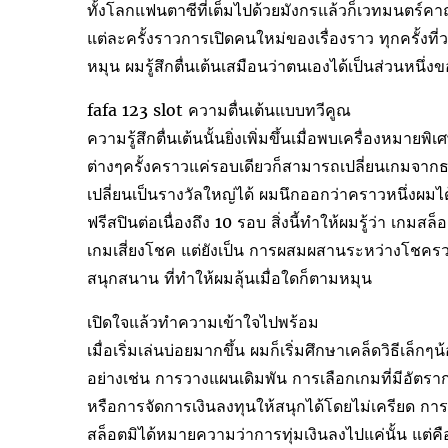
ทั้งโลกแฟนตาซีที่เต็มไปด้วยมังกรแล้วก็เวทมนตร์ค
แต่ละครั้งราวการเปิดคนใหม่ของเรื่องราว ทุกครั้งที่
หมุน ผมรู้สึกตื่นเต้นเสมือนว่าตนเองได้เป็นส่วนหนึ่ง
fafa 123 slot ความตื่นเต้นแบบทวีคูณ
ความรู้สึกตื่นเต้นนั้นยิ่งเพิ่มขึ้นเมื่อพบเครื่องหมายพ
ต่างๆครั้งคราวแค่รอบเดียวก็สามารถเปลี่ยนเกมจาก
เปลี่ยนเป็นรางวัลใหญ่ได้ ผมนึกออกว่าคราวหนึ่งผมไ
ฟรีสปินต่อเนื่องถึง 10 รอบ สิ่งนี้ทำให้ผมรู้ว่า เกมสล็อ
เกมเสี่ยงโชค แต่ยังเป็น การผสมผสานระหว่างโชคร
สนุกสนาน ที่ทำให้ผมลุ้นเมื่อใดก็ตามหมุน
เปิดใจแล้วทำความเข้าใจไปพร้อม
เมื่อเริ่มเล่นบ่อยมากขึ้น ผมก็เริ่มศึกษาเคล็ดวิธีเล็ก
อย่างเช่น การวางแผนเดิมพัน การเลือกเกมที่มีอัตราก
หรือการจัดการเงินลงทุนให้สนุกได้โดยไม่เครียด การ
สล็อตมิได้หมายความว่าการทุ่มเงินลงไปแค่นั้น แต่คื