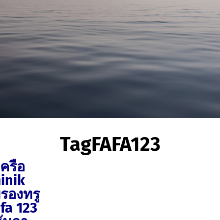
Tag
FAFA123
ครือ
inik
บรองทรู
afa 123