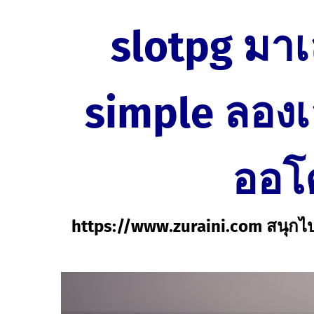
Skip
slotpg มาเล
to
content
simple ลอง
ออโ
https://www.zuraini.com สนุกไปกั