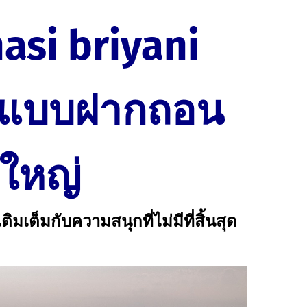
nasi briyani
น์แบบฝากถอน
ใหญ่
เต็มกับความสนุกที่ไม่มีที่สิ้นสุด