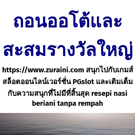
ถอนออโต้และ
สะสมรางวัลใหญ่
https://www.zuraini.com สนุกไปกับเกมส์
สล็อตออนไลน์เวอร์ชั่น PGslot และเติมเต็ม
กับความสนุกที่ไม่มีที่สิ้นสุด resepi nasi
beriani tanpa rempah