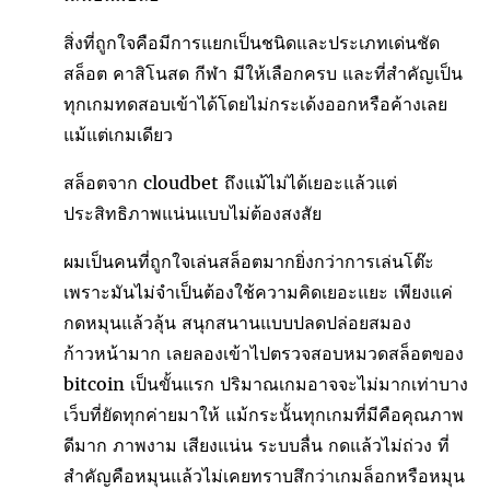
สิ่งที่ถูกใจคือมีการแยกเป็นชนิดและประเภทเด่นชัด
สล็อต คาสิโนสด กีฬา มีให้เลือกครบ และที่สำคัญเป็น
ทุกเกมทดสอบเข้าได้โดยไม่กระเด้งออกหรือค้างเลย
แม้แต่เกมเดียว
สล็อตจาก cloudbet ถึงแม้ไม่ได้เยอะแล้วแต่
ประสิทธิภาพแน่นแบบไม่ต้องสงสัย
ผมเป็นคนที่ถูกใจเล่นสล็อตมากยิ่งกว่าการเล่นโต๊ะ
เพราะมันไม่จำเป็นต้องใช้ความคิดเยอะแยะ เพียงแค่
กดหมุนแล้วลุ้น สนุกสนานแบบปลดปล่อยสมอง
ก้าวหน้ามาก เลยลองเข้าไปตรวจสอบหมวดสล็อตของ
bitcoin เป็นขั้นแรก ปริมาณเกมอาจจะไม่มากเท่าบาง
เว็บที่ยัดทุกค่ายมาให้ แม้กระนั้นทุกเกมที่มีคือคุณภาพ
ดีมาก ภาพงาม เสียงแน่น ระบบลื่น กดแล้วไม่ถ่วง ที่
สำคัญคือหมุนแล้วไม่เคยทราบสึกว่าเกมล็อกหรือหมุน