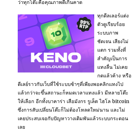
ว่าทุกโต๊ะคือคุณภาพดีเกินคาด
ทุกดีลเลอร์แต่ง
ตัวดูเรียบร้อย
ระบบภาพ
ชัดเจน เสียงไม่
แตก รวมทั้งที่
สำคัญเป็นการ
แทงลื่น ไม่เคย
กดแล้วค้าง หรือ
ดีเลย์ราวกับเว็บที่ใช้ระบบช้าๆที่เพียงพอคลิกแทงไป
แล้วกว่าจะขึ้นสถานะก็หมดเวลาแทงแล้ว มีหลายโต๊ะ
ให้เลือก อีกทั้งบาคาร่า เสือมังกร รูเล็ต ไฮโล bitcoin
ซึ่งการสับเปลี่ยนโต๊ะก็ไม่ต้องโหลดใหม่นาน และไม่
เคยประสบเจอกับปัญหาวางเดิมพันแล้วระบบกระดอน
เลย