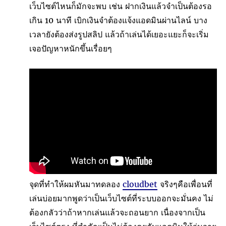
เว็บไซต์ไหนก็มักจะพบ เช่น ฝากเงินแล้วจำเป็นต้องรอ
เกิน 10 นาที เบิกเงินจำต้องแจ้งแอดมินผ่านไลน์ บาง
เวลายังต้องส่งรูปสลิป แล้วถ้าเล่นได้เยอะแยะก็จะเริ่ม
เจอปัญหาหนักขึ้นเรื่อยๆ
จุดที่ทำให้ผมหันมาทดลอง
cloudbet
จริงๆคือเพื่อนที่
เล่นบ่อยมากพูดว่าเป็นเว็บไซต์ที่ระบบออกจะมั่นคง ไม่
ต้องกลัวว่าถ้าหากเล่นแล้วจะถอนยาก เนื่องจากเป็น