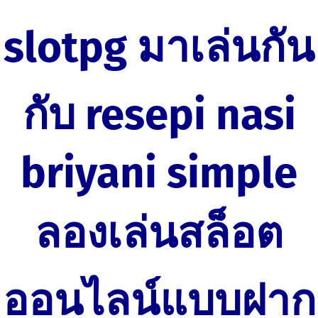
Skip
slotpg มาเล่นกัน
to
content
กับ resepi nasi
briyani simple
ลองเล่นสล็อต
ออนไลน์แบบฝาก