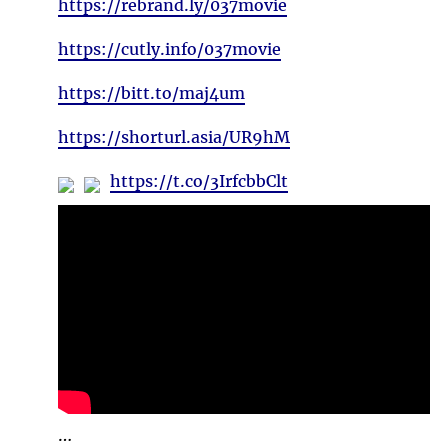
https://rebrand.ly/037movie
https://cutly.info/037movie
https://bitt.to/maj4um
https://shorturl.asia/UR9hM
https://t.co/3IrfcbbClt
…