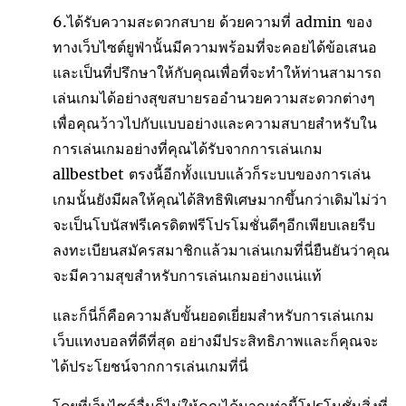
6.ได้รับความสะดวกสบาย ด้วยความที่ admin ของ
ทางเว็บไซต์ยูฟ่านั้นมีความพร้อมที่จะคอยได้ข้อเสนอ
และเป็นที่ปรึกษาให้กับคุณเพื่อที่จะทำให้ท่านสามารถ
เล่นเกมได้อย่างสุขสบายรออำนวยความสะดวกต่างๆ
เพื่อคุณว้าวไปกับแบบอย่างและความสบายสำหรับใน
การเล่นเกมอย่างที่คุณได้รับจากการเล่นเกม
allbestbet ตรงนี้อีกทั้งแบบแล้วก็ระบบของการเล่น
เกมนั้นยังมีผลให้คุณได้สิทธิพิเศษมากขึ้นกว่าเดิมไม่ว่า
จะเป็นโบนัสฟรีเครดิตฟรีโปรโมชั่นดีๆอีกเพียบเลยรีบ
ลงทะเบียนสมัครสมาชิกแล้วมาเล่นเกมที่นี่ยืนยันว่าคุณ
จะมีความสุขสำหรับการเล่นเกมอย่างแน่แท้
และก็นี่ก็คือความลับขั้นยอดเยี่ยมสำหรับการเล่นเกม
เว็บแทงบอลที่ดีที่สุด อย่างมีประสิทธิภาพและก็คุณจะ
ได้ประโยชน์จากการเล่นเกมที่นี่