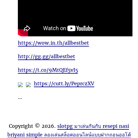
https://wow.in.th/allbestbet
http://gg.gg/allbestbet
https://t.co/9MtQEf5vI5
https://cutt.ly/PeprczXV
…
Copyright © 2026.
slotpg มาเล่นกันกับ resepi nasi
briyani simple ลองเล่นสล็อตออนไลน์แบบฝากถอนออโต้