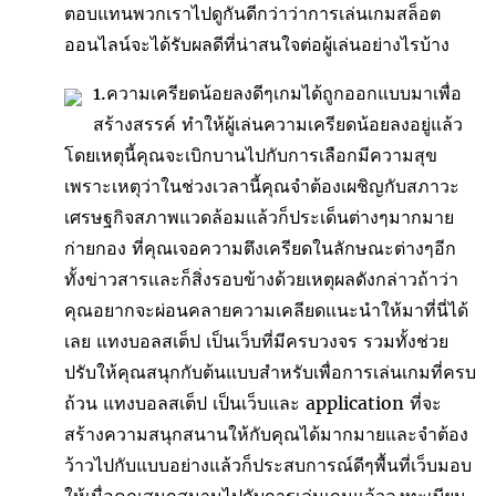
ตอบแทนพวกเราไปดูกันดีกว่าว่าการเล่นเกมสล็อต
ออนไลน์จะได้รับผลดีที่น่าสนใจต่อผู้เล่นอย่างไรบ้าง
1.ความเครียดน้อยลงดีๆเกมได้ถูกออกแบบมาเพื่อ
สร้างสรรค์ ทำให้ผู้เล่นความเครียดน้อยลงอยู่แล้ว
โดยเหตุนี้คุณจะเบิกบานไปกับการเลือกมีความสุข
เพราะเหตุว่าในช่วงเวลานี้คุณจำต้องเผชิญกับสภาวะ
เศรษฐกิจสภาพแวดล้อมแล้วก็ประเด็นต่างๆมากมาย
ก่ายกอง ที่คุณเจอความตึงเครียดในลักษณะต่างๆอีก
ทั้งข่าวสารและก็สิ่งรอบข้างด้วยเหตุผลดังกล่าวถ้าว่า
คุณอยากจะผ่อนคลายความเคลียดแนะนำให้มาที่นี่ได้
เลย แทงบอลสเต็ป เป็นเว็บที่มีครบวงจร รวมทั้งช่วย
ปรับให้คุณสนุกกับต้นแบบสำหรับเพื่อการเล่นเกมที่ครบ
ถ้วน แทงบอลสเต็ป เป็นเว็บและ application ที่จะ
สร้างความสนุกสนานให้กับคุณได้มากมายและจำต้อง
ว้าวไปกับแบบอย่างแล้วก็ประสบการณ์ดีๆพื้นที่เว็บมอบ