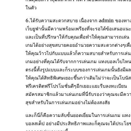
ในตัว
6.ได้รับความสะดวกสบาย เนื่องจาก admin ของทา
เว็บยูฟ่านั้นมีความพร้อมเพรียงที่จะรอได้ข้อเสนอแน
และเป็นที่ปรึกษาให้กับคุณเพื่อทำให้คุณสามารถเล่น
เกมได้อย่างสุขสบายคอยอำนวยความสะดวกต่างๆเพื่
ให้คุณว้าวไปกับแบบแล้วก็ความสบายสำหรับการเล่น
เกมอย่างที่คุณได้รับจากการเล่นเกม แทงบอลเว็บไหน
ตรงนี้ทั้งรูปแบบและก็ระบบของการเล่นเกมนั้นยังมีผล
ให้คุณได้สิทธิพิเศษเยอะขึ้นกว่าเดิมไม่ว่าจะเป็นโบนัส
ฟรีเครดิตฟรีโปรโมชั่นดีๆอีกเยอะแยะรีบลงทะเบียน
สมัครสมาชิกแล้วมาเล่นเกมที่นี่รับรองว่าคุณจะมีคว
สุขสำหรับในการเล่นเกมอย่างไม่ต้องสงสัย
และก็นี่ก็คือความลับขั้นยอดเยี่ยมในการเล่นเกม แทง
บอลสเต็ป อย่างมีประสิทธิภาพและก็คุณจะได้ประโยช