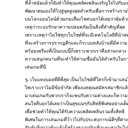
ที่ล้ำสมัยแล้วก็ยังทำให้คุณเพลิดเพลินเจริญใจไปกับ
พัฒนาตนเองให้ไปสู่จุดสูงสุดสำหรับเพื่อการสร้างราย
บนโลกออนไลน์ด้วยเกมเสี่ยงโชคบอกได้เลยว่าคุ้มด้ว
เหตุว่าระบบรักษาความปลอดภัยเป็นสิ่งที่สำคัญที่สุด
เพราะเหตุว่าไม่ใช่ทุกเว็บไซต์ที่จะมีเทคโนโลยีที่นำส
ที่จะสร้างการปรากฏดีๆและก็ระบบหลังบ้านที่มีความ
พร้อมเพรียงที่เป็นแบบนี้ก็เพราะพวกเราคือส่วนกลาง
ความสนุกสนานที่จะทำให้ท่านเชื่อมั่นได้สำหรับในก
เล่นเกมที่นี่
5. เว็บแทงบอลที่ดีที่สุด เป็นเว็บไซต์ที่ใครก็เข้ามาเล่น
ไพเราะเราไม่มีข้อจำกัด เพียงแค่คุณสมัครสมาชิกแล
มาเล่นเกมกับพวกเราก็จะพบกับความต่างและก็ความ
สนใจที่บอกได้เลยว่าเป็นสุขแน่ๆกับสิทธิพิเศษอย่างเต็ม
เพื่อช่วยทำให้คุณได้รับความเพลิดเพลินรวมทั้งสิทธิ
พิเศษในการเล่นเกมที่ว้าวไปกับประสบการณ์ดีๆที่ต่าง
กันคุ้มยิ่งกว่าคุ้มแล้วก็สร้างความบันเทิงและหาเงินไป