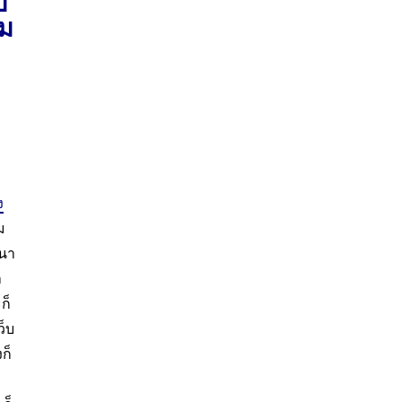
บ
กม
ง
ม
ฒนา
า
ก็
ว็บ
งก็