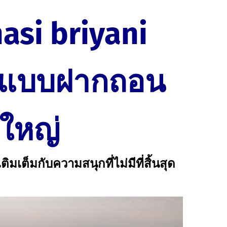
nasi briyani
น์แบบฝากถอน
ใหญ่
เต็มกับความสนุกที่ไม่มีที่สิ้นสุด