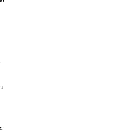
ก็
ย
์
ะ
บบ
จะ