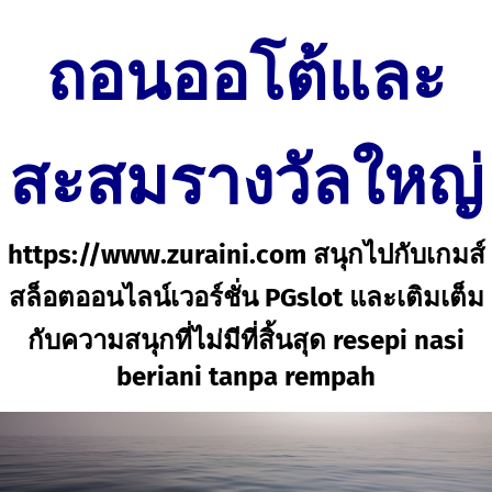
ถอนออโต้และ
สะสมรางวัลใหญ่
https://www.zuraini.com สนุกไปกับเกมส์
สล็อตออนไลน์เวอร์ชั่น PGslot และเติมเต็ม
กับความสนุกที่ไม่มีที่สิ้นสุด resepi nasi
beriani tanpa rempah