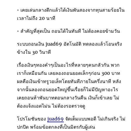
• เคยเล่นกลางดึกแล้วได้เงินพันสองจากทุนสามร้อยใน
เวลาไม่ถึง 20 นาที
• สำคัญที่สุดเป็น ถอนได้ในทันที ไม่ต้องคอยข้ามวัน
ระบบถอนเงิน juad69 อัตโนมัติ ทดลองแล้วโอนจริง
ข้างใน 30 วินาที
เรื่องเงินๆทองคำๆเป็นอะไรที่หลายๆคนกลัวกัน พวก
เราก็เหมือนกัน เลยลองถอนยอดเล็กๆก่อน 300 บาท
ผลคือเงินเข้าทรูวอเล็ทโดยทันทีภายในครึ่งนาที หลัง
จากนั้นลองถอนยอดใหญ่ขึ้นเรื่อยก็ไม่มีปัญหาอะไร
เคยถอนห้าพันบาทตอนกลางวันคืน เงินก็เข้าเลย ไม่
ต้องแจ้งแอดไม่น ไม่ต้องรอตรวจดู
โปรโมชันของ
juad69
จัดเต็มแบบพอดี ไม่เกินจริง ไม่
ปกปิด พร้อมข้อตกลงที่เป็นมิตรกับผู้เล่น