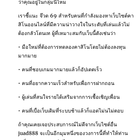
ว่าคุณอยู่ในกลุ่มนี้ไหม
เราชี้แนะ จ๊วด 69 สำหรับคนที่กำลังมองหาเว็บไซต์คา
สิโนออนไลน์ที่มีความน่าวางใจในระดับที่เล่นแล้วไม่
ต้องกลัวโดนเท ผู้ที่เหมาะสมกับเว็บนี้ดังเช่นว่า
• มือใหม่ที่ต้องการทดลองคาสิโนโดยไม่ต้องลงทุน
มากมาย
• คนที่ชอบเกมมากมายแล้วก็อัปเดตเร็ว
• คนที่อยากความเร็วสำหรับเพื่อการฝากถอน
• ผู้เล่นที่สนใจรายได้เสริมจากการเชื้อเชิญเพื่อน
• คนที่เบื่อเว็บเดิมที่ระบบช้าแล้วก็แอดไม่นไม่ตอบ
ถ้าคุณเคยเจอประสบการณ์ไม่ดีจากเว็บไซต์อื่น
juad888 จะเป็นอีกมุมหนึ่งของวงการนี้ที่ทำให้ท่าน