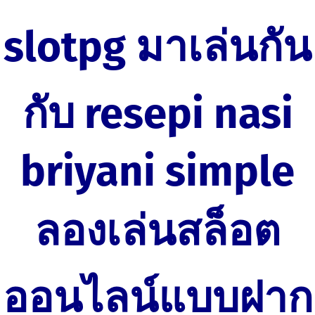
Skip
slotpg มาเล่นกัน
to
content
กับ resepi nasi
briyani simple
ลองเล่นสล็อต
ออนไลน์แบบฝาก