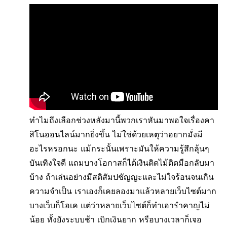
ทำไมถึงเลือกช่วงหลังมานี้พวกเราหันมาพอใจเรื่องคา
สิโนออนไลน์มากยิ่งขึ้น ไม่ใช่ด้วยเหตุว่าอยากมั่งมี
อะไรหรอกนะ แม้กระนั้นเพราะมันให้ความรู้สึกลุ้นๆ
บันเทิงใจดี แถมบางโอกาสก็ได้เงินติดไม้ติดมือกลับมา
บ้าง ถ้าเล่นอย่างมีสติสัมปชัญญะและไม่ใจร้อนจนเกิน
ความจำเป็น เราเองก็เคยลองมาแล้วหลายเว็บไซต์มาก
บางเว็บก็โอเค แต่ว่าหลายเว็บไซต์ก็ทำเอารำคาญไม่
น้อย ทั้งยังระบบช้า เบิกเงินยาก หรือบางเวลาก็เจอ