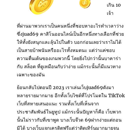
เกิน 10
เจ้า
ที่ผ่านมาพวกเราเป็นคนหนึ่งที่ชอบหาอะไรทำเวลาว่าง
ซึ่งjuad69 คาสิโนออนไลน์เป็นอีกหนึ่งทางเลือกที่ช่วย
ให้ทั้งยังสนุกและลุ้นไปในตัว บอกก่อนเลยว่าเราไม่ได้
เป็นสายบ้าพนันหรืออะไรทั้งหมดนะ แต่ว่าแค่ชอบ
ความตื่นเต้นของเกมพวกนี้ โดยยิ่งไปกว่านั้นบาคาร่า
กับ สล็อต ที่ดูเหมือนกับว่าง่าย แม้กระนั้นก็มีแนวทาง
เฉพาะของมัน
ย้อนกลับไปตอนปี 2023 เราเล่นเว็บjuad69ดังมา
หลายรายมากมาย อีกทั้งเว็บไซต์ที่โปรโมตใน TikTok
เว็บที่สหายเสนอแนะ รวมทั้งเว็บที่เห็นจาก
ประชาสัมพันธ์ในยูทูป แม้กระนั้นปัญหาก็คือ เว็บพวก
นั้นไม่ราวกับที่เขาพูด บางเว็บจ๊วด 69ฝากง่ายแต่ถอน
มิได้ บางเว็บแจกเครดิตฟรีแต่ว่าติดเทิร์นมากมายจน