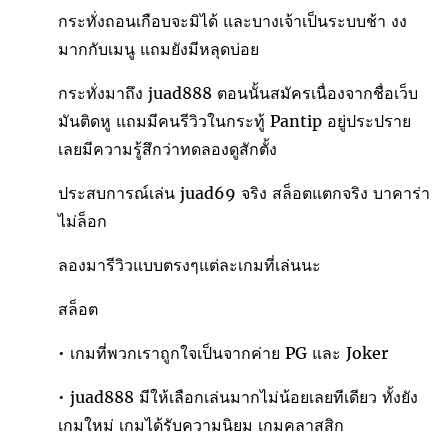
กระทั่งถอนเกือบจะมิได้ และบางเจ้าเป็นระบบช้า งง
มากกับเมนู แถมยังมีหลุดบ่อย
กระทั่งมาถึง juad888 ตอนนั้นสมัครเนื่องจากชื่อเว็บ
มันติดหู แถมมีคนรีวิวในกระทู้ Pantip อยู่ประปราย
เลยมีความรู้สึกว่าทดลองดูสักตั้ง
ประสบการณ์เล่น juad69 จริง สล็อตแตกจริง บาคาร่า
ไม่ล็อก
ลองมารีวิวแบบตรงๆแต่ละเกมที่เล่นนะ
สล็อต
• เกมที่พวกเราถูกใจเป็นจากค่าย PG และ Joker
• juad888 มีให้เลือกเล่นมากไม่น้อยเลยทีเดียว ทั้งยัง
เกมใหม่ เกมได้รับความนิยม เกมคลาสสิก