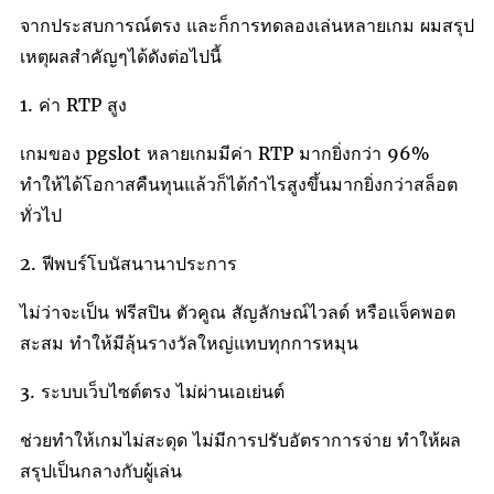
จากประสบการณ์ตรง และก็การทดลองเล่นหลายเกม ผมสรุป
เหตุผลสำคัญๆได้ดังต่อไปนี้
1. ค่า RTP สูง
เกมของ pgslot หลายเกมมีค่า RTP มากยิ่งกว่า 96%
ทำให้ได้โอกาสคืนทุนแล้วก็ได้กำไรสูงขึ้นมากยิ่งกว่าสล็อต
ทั่วไป
2. ฟีพบร์โบนัสนานาประการ
ไม่ว่าจะเป็น ฟรีสปิน ตัวคูณ สัญลักษณ์ไวลด์ หรือแจ็คพอต
สะสม ทำให้มีลุ้นรางวัลใหญ่แทบทุกการหมุน
3. ระบบเว็บไซต์ตรง ไม่ผ่านเอเย่นต์
ช่วยทำให้เกมไม่สะดุด ไม่มีการปรับอัตราการจ่าย ทำให้ผล
สรุปเป็นกลางกับผู้เล่น