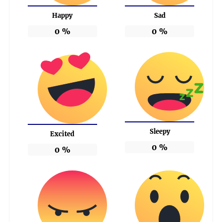
Happy
Sad
0
%
0
%
Sleepy
Excited
0
%
0
%