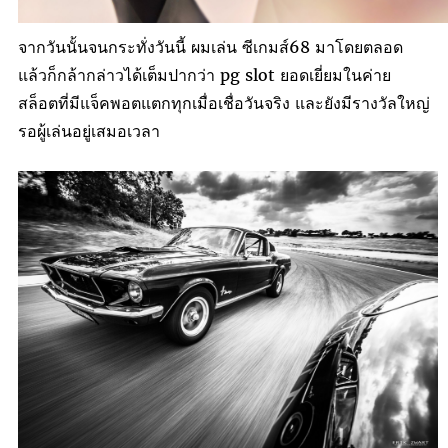
จากวันนั้นจนกระทั่งวันนี้ ผมเล่น ซีเกมส์68 มาโดยตลอด
แล้วก็กล้ากล่าวได้เต็มปากว่า pg slot ยอดเยี่ยมในค่าย
สล็อตที่มีแจ็คพอตแตกทุกเมื่อเชื่อวันจริง และยังมีรางวัลใหญ่
รอผู้เล่นอยู่เสมอเวลา