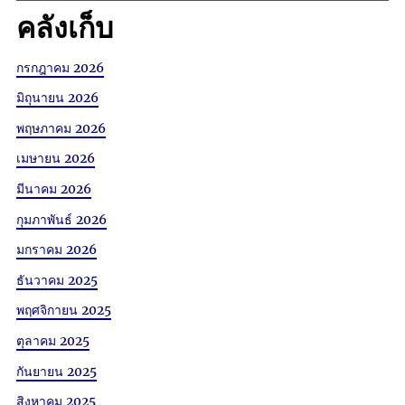
คลังเก็บ
กรกฎาคม 2026
มิถุนายน 2026
พฤษภาคม 2026
เมษายน 2026
มีนาคม 2026
กุมภาพันธ์ 2026
มกราคม 2026
ธันวาคม 2025
พฤศจิกายน 2025
ตุลาคม 2025
กันยายน 2025
สิงหาคม 2025