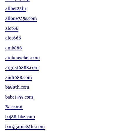
allbet24hr
allone745s.com
alot66
alot666
amb888
ambnovabet.com
argus16888.com
audi688.com
ba88th.com
babet555.com
Baccarat
baj88thbz.com
bar4game24hr.com