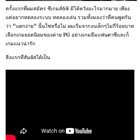
ครั้งแรกที่ผมสมัคร ซีเกมส์68 มิได้หวังอะไรมากมาย เพียง
แค่อยากทดลองระบบ ทดลองเล่น รวมทั้งมองว่าที่คนพูดกัน
ว่า “แตกง่าย” นั้นใช่หรือไม่ ผมเริ่มจากงบเล็กๆไม่กี่ร้อยบาท
เลือกเกมยอดนิยมของค่าย PG อย่างเกมธีมแฟนตาซีและก็
เกมแนวน่ารัก
สิ่งแรกที่สัมผัสได้เป็น