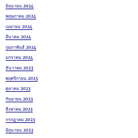
มิถุนายน 2024
พฤษภาคม 2024
เมษายน 2024
มีนาคม 2024
กุมภาพันธ์ 2024
มกราคม 2024
ธันวาคม 2023
พฤศจิกายน 2023
ตุลาคม 2023
กันยายน 2023
สิงหาคม 2023
กรกฎาคม 2023
มิถุนายน 2023