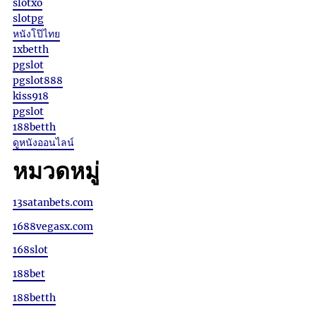
slotxo
slotpg
หนังโป๊ไทย
1xbetth
pgslot
pgslot888
kiss918
pgslot
188betth
ดูหนังออนไลน์
หมวดหมู่
13satanbets.com
1688vegasx.com
168slot
188bet
188betth