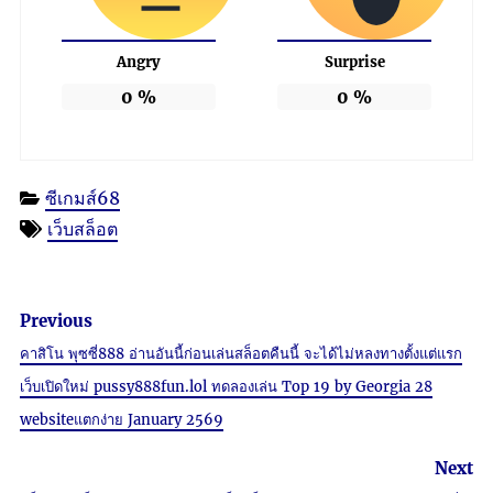
Angry
Surprise
0
%
0
%
ซีเกมส์68
เว็บสล็อต
แนะแนว
Previous
เรื่อง
คาสิโน พุซซี่888 อ่านอันนี้ก่อนเล่นสล็อตคืนนี้ จะได้ไม่หลงทางตั้งแต่แรก
เว็บเปิดใหม่ pussy888fun.lol ทดลองเล่น Top 19 by Georgia 28
websiteแตกง่าย January 2569
Next