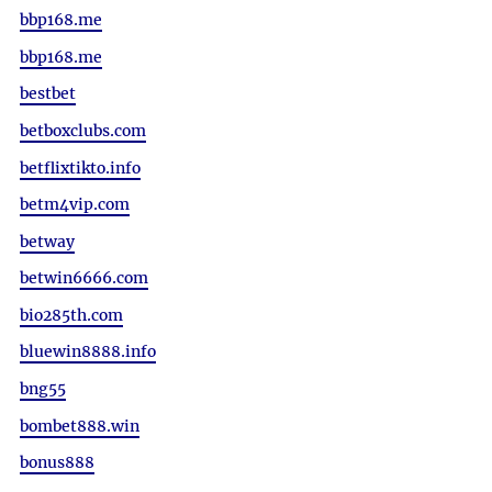
bbp168.me
bbp168.me
bestbet
betboxclubs.com
betflixtikto.info
betm4vip.com
betway
betwin6666.com
bio285th.com
bluewin8888.info
bng55
bombet888.win
bonus888