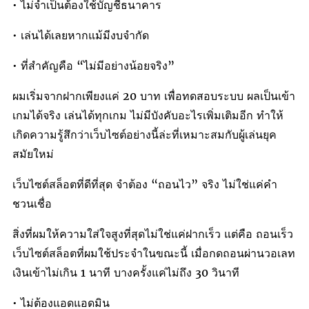
• ไม่จำเป็นต้องใช้บัญชีธนาคาร
• เล่นได้เลยหากแม้มีงบจำกัด
• ที่สำคัญคือ “ไม่มีอย่างน้อยจริง”
ผมเริ่มจากฝากเพียงแค่ 20 บาท เพื่อทดสอบระบบ ผลเป็นเข้า
เกมได้จริง เล่นได้ทุกเกม ไม่มีบังคับอะไรเพิ่มเติมอีก ทำให้
เกิดความรู้สึกว่าเว็บไซต์อย่างนี้ล่ะที่เหมาะสมกับผู้เล่นยุค
สมัยใหม่
เว็บไซต์สล็อตที่ดีที่สุด จำต้อง “ถอนไว” จริง ไม่ใช่แค่คำ
ชวนเชื่อ
สิ่งที่ผมให้ความใส่ใจสูงที่สุดไม่ใช่แค่ฝากเร็ว แต่คือ ถอนเร็ว
เว็บไซต์สล็อตที่ผมใช้ประจำในขณะนี้ เมื่อกดถอนผ่านวอเลท
เงินเข้าไม่เกิน 1 นาที บางครั้งแค่ไม่ถึง 30 วินาที
• ไม่ต้องแอดแอดมิน