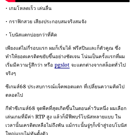
• เกมโหลดเร็ว เล่นลื่น
• กราฟิกสวย เสียงประกอบสมจริงสมจัง
• โบนัสแตกบ่อยกว่าที่คิด
เพียงแต่ไม่กี่รอบแรก ผมก็เริ่มได้ ฟรีสปินและก็ตัวคูณ ซึ่ง
ทำให้ยอดเครดิตขยับขึ้นอย่างชัดเจน โน่นเป็นครั้งแรกที่ผม
เริ่มมีความรู้สึกว่า หรือ
pgslot
จะแตกต่างจากสล็อตทั่วไป
จริงๆ
ซีเกมส์68 ประสบการณ์แจ็คพอตแตก ที่เปลี่ยนความคิดไป
ตลอดไป
กีฬาซีเกมส์68 จุดพีคที่สุดเกิดขึ้นในตอนค่ำวันหนึ่ง ผมเลือก
เล่นเกมที่มีค่า RTP สูง แล้วก็มีฟีพบร์โบนัสหลายแบบ ใน
เวลานั้นเครดิตเหลือไม่ถึงพัน แม้กระนั้นจู่ๆก็เข้าสู่รอบโบนัส
ใหญ่แบบไม่ทันตั้งตัว