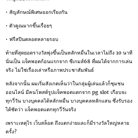
• สัญลักษณ์พิเศษออกเรียงกัน
• ตัวคูณมากขึ้นเรื่อยๆ
• ฟรีสปินตลอดหลายรอบ
ท้ายที่สุดยอดรางวัลพุ่งขึ้นเป็นหลักหมื่นในเวลาไม่ถึง 10 นาที
นั่นเป็น แจ็คพอตก้อนแรกจาก ซีเกมส์68 ที่ผมได้จากการเล่น
จริง ไม่ใช่เรื่องเล่าหรือภาพประชาสัมพันธ์
หลังจากนั้น ผมเริ่มสังเกตเห็นว่าในกลุ่มผู้เล่นแล้วก็ชุมชน
ออนไลน์ มีคนโพสต์รูปแจ็คพอตแตกจาก pg slot เกือบจะ
ทุกวี่วัน บางบุคคลได้หลักหมื่น บางบุคคลหลักแสน ซึ่งรับรอง
ได้ชัดว่า แจ็คพอตแตกทุกวี่วันจริง
เพราะเหตุไร เว็บสล็อต ถึงแตกง่ายและก็มีรางวัลใหญ่หลาย
ครั้ง?