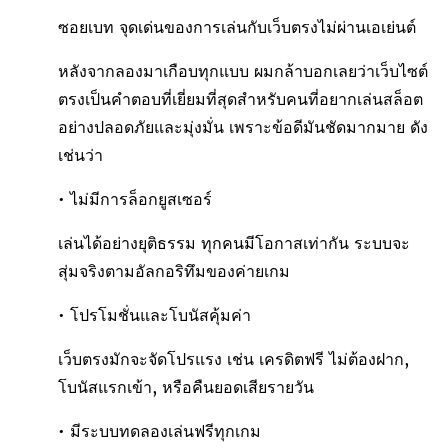
ซอยเบท จุดเด่นของการเล่นกับเว็บตรงไม่ผ่านเอเย่นต์
หลังจากลองมาเกือบทุกแบบ ผมกล้าบอกเลยว่าเว็บไซต์
ตรงเป็นคำตอบที่เยี่ยมที่สุดสำหรับคนที่อยากเล่นสล็อต
อย่างปลอดภัยและมุ่งมั่น เพราะข้อดีมันชัดมากมาย ดัง
เช่นว่า
• ไม่มีการล็อกยูสเซอร์
เล่นได้อย่างยุติธรรม ทุกคนมีโอกาสเท่ากัน ระบบจะ
สุ่มจริงตามอัลกอริทึมของค่ายเกม
• โปรโมชั่นและโบนัสคุ้มค่า
เว็บตรงมักจะจัดโปรแรง เช่น เครดิตฟรี ไม่ต้องฝาก,
โบนัสแรกเข้า, หรือคืนยอดเสียรายวัน
• มีระบบทดลองเล่นฟรีทุกเกม