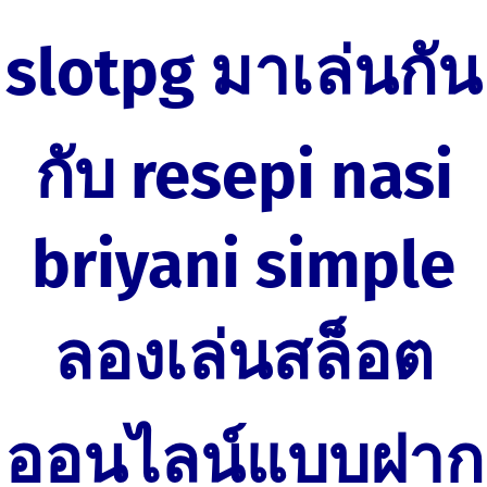
Skip
slotpg มาเล่นกัน
to
content
กับ resepi nasi
briyani simple
ลองเล่นสล็อต
ออนไลน์แบบฝาก