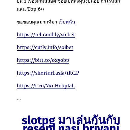
ยืน 1 เรื่องเกมสล็อต ซอยเบทลงทุนงบน้อย กำไรหลัก
แสน Top 69
ขอขอบคุณมากที่มา
เว็บพนัน
https://rebrand.ly/soibet
https://cutly.info/soibet
https://bitt.to/ox5obp
https://shorturl.asia/1IbLP
https://t.co/YxnHubpIah
…
slotpg มาเล่นกันกับ
resepi nasi briyani