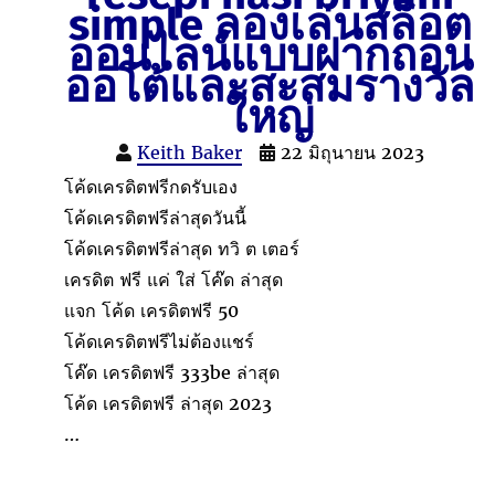
simple ลองเล่นสล็อต
ออนไลน์แบบฝากถอน
ออโต้และสะสมรางวัล
ใหญ่
Keith Baker
22 มิถุนายน 2023
โค้ดเครดิตฟรีกดรับเอง
โค้ดเครดิตฟรีล่าสุดวันนี้
โค้ดเครดิตฟรีล่าสุด ทวิ ต เตอร์
เครดิต ฟรี แค่ ใส่ โค๊ด ล่าสุด
แจก โค้ด เครดิตฟรี 50
โค้ดเครดิตฟรีไม่ต้องแชร์
โค๊ด เครดิตฟรี 333be ล่าสุด
โค้ด เครดิตฟรี ล่าสุด 2023
…