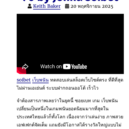
Keith Baker
20 พฤศจิกายน 2025
soibet
เว็บพนัน
ทดสอบเล่นสล็อตเว็บไซต์ตรง ที่ดีที่สุด
ไม่ผ่านเอเย่นต์ ระบบฝากถอนออโต้ เร็วไว
จำต้องสารภาพเลยว่าในยุคนี้ ซอยเบท เกม เว็บพนัน
เปลี่ยนเป็นหนึ่งในเกมพนันยอดนิยมมากที่สุดใน
ประเทศไทยแล้วก็ทั้งโลก เนื่องจากว่าเล่นง่าย ภาพสวย
เอฟเฟกต์จัดเต็ม แถมยังมีโอกาสได้รางวัลใหญ่แบบไม่