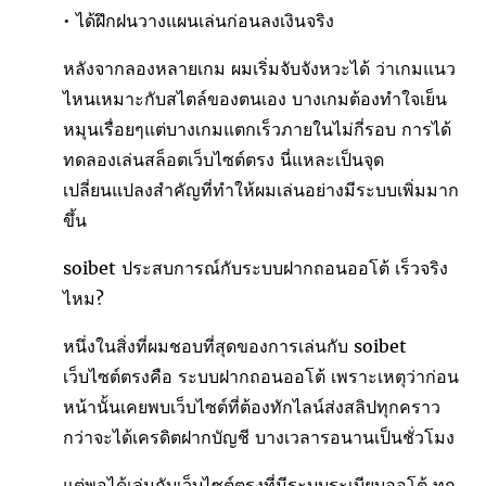
• ได้ฝึกฝนวางแผนเล่นก่อนลงเงินจริง
หลังจากลองหลายเกม ผมเริ่มจับจังหวะได้ ว่าเกมแนว
ไหนเหมาะกับสไตล์ของตนเอง บางเกมต้องทำใจเย็น
หมุนเรื่อยๆแต่บางเกมแตกเร็วภายในไม่กี่รอบ การได้
ทดลองเล่นสล็อตเว็บไซต์ตรง นี่แหละเป็นจุด
เปลี่ยนแปลงสำคัญที่ทำให้ผมเล่นอย่างมีระบบเพิ่มมาก
ขึ้น
soibet ประสบการณ์กับระบบฝากถอนออโต้ เร็วจริง
ไหม?
หนึ่งในสิ่งที่ผมชอบที่สุดของการเล่นกับ soibet
เว็บไซต์ตรงคือ ระบบฝากถอนออโต้ เพราะเหตุว่าก่อน
หน้านั้นเคยพบเว็บไซต์ที่ต้องทักไลน์ส่งสลิปทุกคราว
กว่าจะได้เครดิตฝากบัญชี บางเวลารอนานเป็นชั่วโมง
แต่พอได้เล่นกับเว็บไซต์ตรงที่มีระบบระเบียบออโต้ ทุก