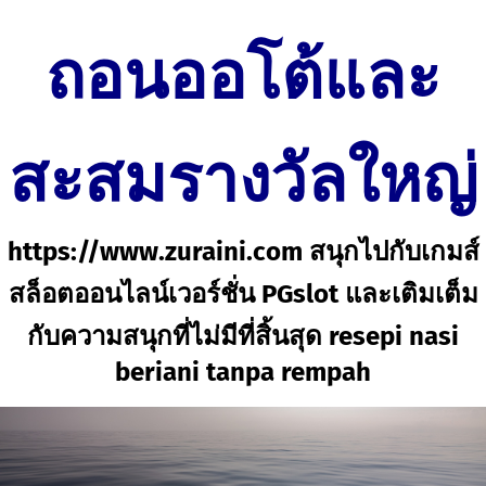
ถอนออโต้และ
สะสมรางวัลใหญ่
https://www.zuraini.com สนุกไปกับเกมส์
สล็อตออนไลน์เวอร์ชั่น PGslot และเติมเต็ม
กับความสนุกที่ไม่มีที่สิ้นสุด resepi nasi
beriani tanpa rempah