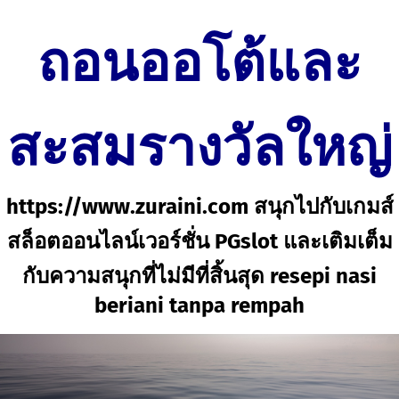
ถอนออโต้และ
สะสมรางวัลใหญ่
https://www.zuraini.com สนุกไปกับเกมส์
สล็อตออนไลน์เวอร์ชั่น PGslot และเติมเต็ม
กับความสนุกที่ไม่มีที่สิ้นสุด resepi nasi
beriani tanpa rempah