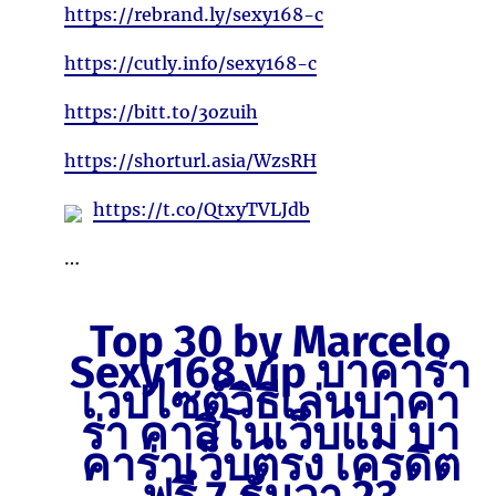
https://rebrand.ly/sexy168-c
https://cutly.info/sexy168-c
https://bitt.to/3ozuih
https://shorturl.asia/WzsRH
https://t.co/QtxyTVLJdb
…
Top 30 by Marcelo
Sexy168.vip บาคาร่า
เวปไซต์วิธีเล่นบาคา
ร่า คาสิโนเว็บแม่ บา
คาร่าเว็บตรง เครดิต