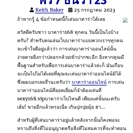
ฟรี 7 ธันวา 23
Keith Baker
25 กรกฎาคม 2023
ถ้าหากรู้ 4 ข้อกำหนดนี้ก็เล่นบาคาร่าได้เลย
สวัสดีครับชาว บาคาร่า168 ทุกคน วันนี้เป็นไงบ้าง
ครับ? สำหรับคนเล่นเว็บบาคาร่าแบบพวกเราๆทุกคน
จะเข้าใจดีอยู่แล้วว่า การเล่นบาคาร่าออนไลน์นั้น
ง่ายดายยิ่งกว่าปลอกกล้วยเข้าปากซะอีก ยิ่งหากคุณมี
พื้นฐานสำหรับเพื่อการเล่นบาคาร่าแล้วล่ะก็ มันเกือบ
จะเป็นไปไม่ได้เลยที่คุณจะเล่นบาคาร่าออนไลน์มิได้
ซึ่งผมบอกเลยจ๊านะครับว่า
บาคาร่าออนไลน์
การเล่น
บาคาร่าออนไลน์ที่ยอดเยี่ยมก็จำต้องเล่นที่
sexy168.vipบาคาร่าเว็บไหนดี เพียงแค่นั้นนะครับ
เฮ้ย! ขายอีกแล้วหรอเนี่ย เกินปุกปุยมุ้ย ฮ่า…
สำหรับผู้ที่เล่นบาคาร่าอยู่แล้วหลังจากนั้นก็คงพอจะ
ทราบถึงสิ่งที่ไม่อนุญาตหรือสิ่งที่ไม่สมควรที่จะทำตอน