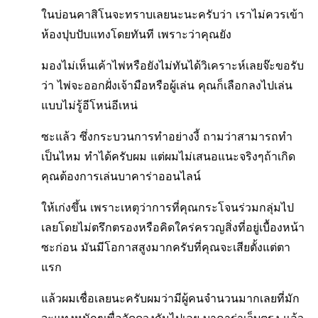
ในบ่อนคาสิโนจะทราบเลยนะนะครับว่า เราไม่ควรเข้า
ห้องปุบปับแทงโดยทันที เพราะว่าคุณยัง
มองไม่เห็นเค้าไพ่หรือยังไม่ทันได้วิเคราะห์เลยจ๊ะขอรับ
ว่า ไพ่จะออกฝั่งเจ้ามือหรือผู้เล่น คุณก็เลือกลงไปเล่น
แบบไม่รู้อีโหน่อีเหน่
ซะแล้ว ซึ่งกระบวนการทำอย่างงี้ ถามว่าสามารถทำ
เป็นไหม ทำได้ครับผม แต่ผมไม่เสนอแนะจริงๆถ้าเกิด
คุณต้องการเล่นบาคาร่าออนไลน์
ให้เก่งขึ้น เพราะเหตุว่าการที่คุณกระโจนร่วมกลุ่มไป
เลยโดยไม่ตรึกตรองหรือคิดใคร่ครวญสิ่งที่อยู่เบื้องหน้า
ซะก่อน มันมีโอกาสสูงมากครับที่คุณจะเสียตั้งแต่ตา
แรก
แล้วผมเชื่อเลยนะครับผมว่ามีผู้คนจำนวนมากเลยที่มัก
จะแทงหนักๆเพื่อวัดดวงกันไปเลย บาคาร่าเว็บตรง แล้ว