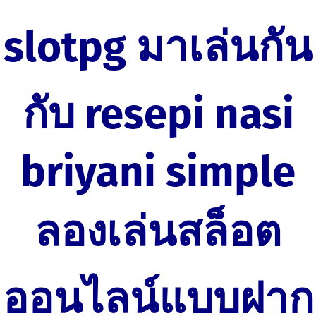
Skip
slotpg มาเล่นกัน
to
content
กับ resepi nasi
briyani simple
ลองเล่นสล็อต
ออนไลน์แบบฝาก