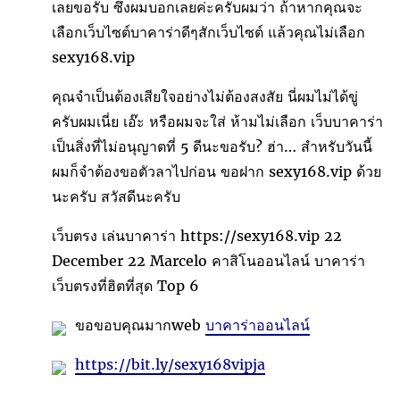
เลยขอรับ ซึ่งผมบอกเลยค่ะครับผมว่า ถ้าหากคุณจะ
เลือกเว็บไซต์บาคาร่าดีๆสักเว็บไซต์ แล้วคุณไม่เลือก
sexy168.vip
คุณจำเป็นต้องเสียใจอย่างไม่ต้องสงสัย นี่ผมไม่ได้ขู่
ครับผมเนี่ย เอ๊ะ หรือผมจะใส่ ห้ามไม่เลือก เว็บบาคาร่า
เป็นสิ่งที่ไม่อนุญาตที่ 5 ดีนะขอรับ? ฮ่า… สำหรับวันนี้
ผมก็จำต้องขอตัวลาไปก่อน ขอฝาก sexy168.vip ด้วย
นะครับ สวัสดีนะครับ
เว็บตรง เล่นบาคาร่า https://sexy168.vip 22
December 22 Marcelo คาสิโนออนไลน์ บาคาร่า
เว็บตรงที่ฮิตที่สุด Top 6
ขอขอบคุณมากweb
บาคาร่าออนไลน์
https://bit.ly/sexy168vipja