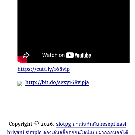
https://cutt.ly/168vip
http://bit.do/sexy168vipja
…
Copyright © 2026.
slotpg มาเล่นกันกับ resepi nasi
briyani simple ลองเล่นสล็อตออนไลน์แบบฝากถอนออโต้