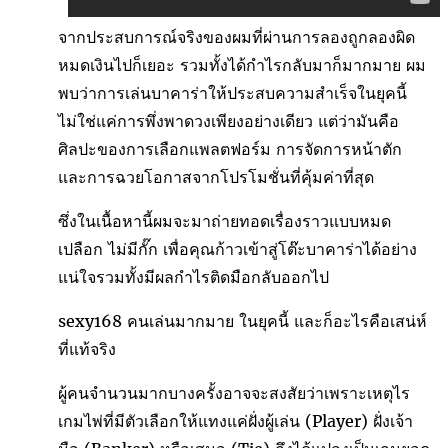
จากประสบการณ์จริงของผมที่ผ่านการลองถูกลองผิด
หมดเงินไปก็เยอะ รวมทั้งได้กำไรกลับมาก็มากมาย ผม
พบว่าการเล่นบาคาร่าให้ประสบความสำเร็จในยุคนี้
ไม่ใช่แค่การพึ่งพาดวงเพียงอย่างเดียว แต่ว่ามันคือ
ศิลปะของการเลือกแพลตฟอร์ม การจัดการหน้าตัก
และการฉวยโอกาสจากโปรโมชั่นที่คุ้มค่าที่สุด
ซึ่งในเนื้อหานี้ผมจะมาถ่ายทอดเรื่องราวแบบหมด
เปลือก ไม่มีกั๊ก เพื่อคุณก้าวเข้าสู่โต๊ะบาคาร่าได้อย่าง
แน่ใจรวมทั้งมีผลกำไรติดมือกลับออกไป
sexy168 คนเล่นมากมาย ในยุคนี้ และก็อะไรคือเสน่ห์
ที่แท้จริง
ผู้คนจำนวนมากบางครั้งอาจจะสงสัยว่าเพราะเหตุไร
เกมไพ่ที่มีตัวเลือกให้แทงแค่ฝั่งผู้เล่น (Player) ฝั่งเจ้า