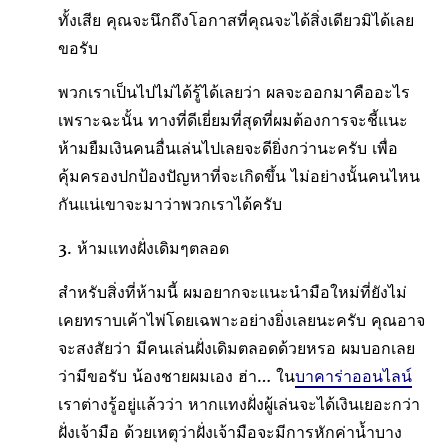
ทั้งเสีย คุณจะนึกถึงโอกาสที่คุณจะได้สิ่งเดียวมิได้เลย
ขอรับ
พวกเราเป็นไปไม่ได้รู้ได้เลยว่า ผลจะออกมาคืออะไร
เพราะฉะนั้น ทางที่ดีเยี่ยมที่สุดที่ผมต้องการจะชี้แนะ
ห้ามยืมเงินคนอื่นเล่นไปเลยจะดียิ่งกว่านะครับ เพื่อ
คุ้มครองปกป้องปัญหาที่จะเกิดขึ้น ไม่อย่างนั้นคนไหน
กันแน่เขาจะมาว่าพวกเราได้ครับ
3. ห้ามแทงฝั่งเดิมๆตลอด
สำหรับสิ่งที่ห้ามนี้ ผมอยากจะแนะนำมือใหม่ที่ยังไม่
เคยทราบเค้าไพ่โดยเฉพาะอย่างยิ่งเลยนะครับ คุณอาจ
จะสงสัยว่า มีคนเล่นฝั่งเดิมตลอดด้วยหรอ ผมบอกเลย
ว่ามีขอรับ น้องชายผมเอง ฮ่า… ใน
บาคาร่าออนไลน์
เราต่างรู้อยู่แล้วว่า หากแทงฝั่งผู้เล่นจะได้เงินเยอะกว่า
ฝั่งเจ้ามือ ด้วยเหตุว่าฝั่งเจ้ามือจะมีการหักค่าน้ำบาง