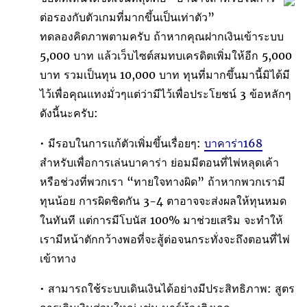
ต่อรองกับตัวเกมที่มากขึ้นเป็นเท่าตัว”
ทดลองคิดภาพตามครับ ถ้าหากคุณฝากเงินเข้าระบบ
5,000 บาท แล้วเว็บไซต์สมทบเครดิตเพิ่มให้อีก 5,000
บาท รวมเป็นทุน 10,000 บาท ทุนที่มากขึ้นมานี้มิได้มี
ไว้เพื่อคุณแทงมั่วๆแต่ว่ามีไว้เพื่อประโยชน์ 3 ข้อหลักๆ
ดังนี้นะครับ:
• มีรอบในการแก้ตัวเพิ่มขึ้นเรื่อยๆ:
บาคาร่า168
สำหรับเพื่อการเล่นบาคาร่า ย่อมมีตอนที่ไพ่หลุดเค้า
หรือช่วงที่พวกเรา “ทายใจทางผิด” ถ้าหากพวกเรามี
ทุนน้อย การผิดชิดกัน 3-4 ตาอาจจะส่งผลให้ทุนหมด
ในทันที แต่การมีโบนัส 100% มาช่วยเสริม จะทำให้
เรามีหน้าตักกว้างพอที่จะสู้ต่อจนกระทั่งจะถึงตอนที่ไพ่
เข้าทาง
• สามารถใช้ระบบเดินเงินได้อย่างมีประสิทธิภาพ: สูตร