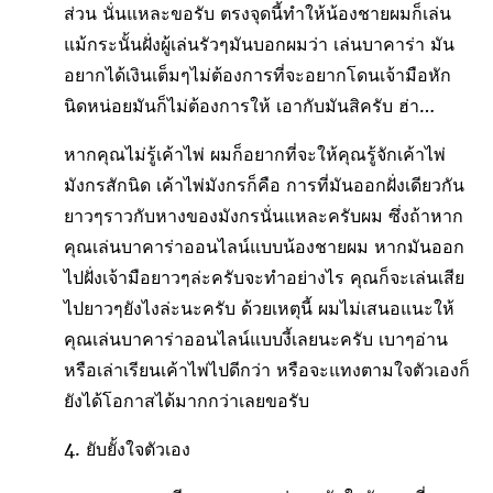
ส่วน นั่นแหละขอรับ ตรงจุดนี้ทำให้น้องชายผมก็เล่น
แม้กระนั้นฝั่งผู้เล่นรัวๆมันบอกผมว่า เล่นบาคาร่า มัน
อยากได้เงินเต็มๆไม่ต้องการที่จะอยากโดนเจ้ามือหัก
นิดหน่อยมันก็ไม่ต้องการให้ เอากับมันสิครับ ฮ่า…
หากคุณไม่รู้เค้าไพ่ ผมก็อยากที่จะให้คุณรู้จักเค้าไพ่
มังกรสักนิด เค้าไพ่มังกรก็คือ การที่มันออกฝั่งเดียวกัน
ยาวๆราวกับหางของมังกรนั่นแหละครับผม ซึ่งถ้าหาก
คุณเล่นบาคาร่าออนไลน์แบบน้องชายผม หากมันออก
ไปฝั่งเจ้ามือยาวๆล่ะครับจะทำอย่างไร คุณก็จะเล่นเสีย
ไปยาวๆยังไงล่ะนะครับ ด้วยเหตุนี้ ผมไม่เสนอแนะให้
คุณเล่นบาคาร่าออนไลน์แบบงี้เลยนะครับ เบาๆอ่าน
หรือเล่าเรียนเค้าไพ่ไปดีกว่า หรือจะแทงตามใจตัวเองก็
ยังได้โอกาสได้มากกว่าเลยขอรับ
4. ยับยั้งใจตัวเอง