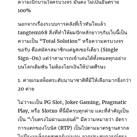
ความเบิกบานใจครบวงจร มั่นคง ไม่เป็นอันตราย
100%
นอกจากเรื่องระบบการคลังที่เร็วทันใจแล้ว
tangtem168 สิ่งที่ทำให้ผมปักหลักยาวๆกับเว็บนี้เป็น
ความเป็น “Total Solution” หรือความครบวงจร
ขอรับ คือสมัครสมาชิกแค่ยูสเซอร์เดียว (Single
Sign-On) แต่ว่าสามารถเข้าเล่นได้ทั้งหมดทุกอย่าง
บนโลกเดิมพัน ไม่ต้องโยกเงินให้ปวดศีรษะ
1. ค่ายเกมสล็อตระดับนานาชาติที่มีให้เลือกมากยิ่งกว่า
20 ค่าย
ไม่ว่าจะเป็น PG Slot, Joker Gaming, Pragmatic
Play, หรือ Slotxo ที่นี่มีครบทุกค่าย และที่สำคัญเป็น
เป็น “เว็บตรงไม่ผ่านเอเย่นต์” มีความหมายว่า อัตรา
การแตกของโบนัส (RTP) เป็นไปตามมาตรฐานสากล
ไม่มีระบบล็อกยูสเซอร์แน่นอน จากประสบการณ์ตรง