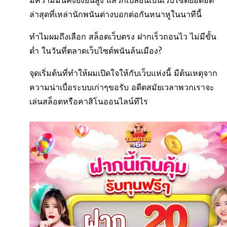
มีความมั่นคงยั่งยืนสูง แล้วก็เปลี่ยนเป็นเว็บไซต์ยอดฮิต
ล่าสุดที่เหล่านักพนันต่างบอกต่อกันหนาหูในนาทีนี้
ทำไมผมถึงเลือก สล็อตเว็บตรง ฝากเร็วถอนไว ไม่มีขั้น
ต่ำ ในวันที่ตลาดเว็บไซต์พนันล้นเมือง?
จุดเริ่มต้นที่ทำให้ผมเปิดใจให้กับเว็บแห่งนี้ มีต้นเหตุจาก
ความน่าเบื่อระบบเก่าๆขอรับ อดีตสมัยเวลาพวกเราจะ
เล่นสล็อตหรือคาสิโนออนไลน์ทีไร