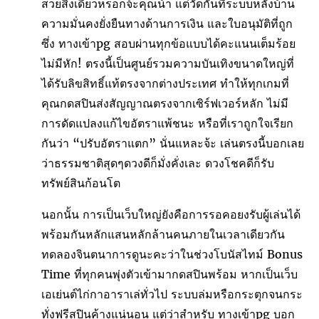
สวยสิ่งเดียวหรอกจ้ะคุณน้า แต่วัดกันที่ระบบหลังบ้าน
ความมั่นคงยั่งยืนทางด้านการเงิน และใบอนุมัติที่ถูก
ซึ่ง ทางเข้าpg สอบผ่านทุกข้อแบบได้คะแนนเต็มร้อย
ไม่มีหัก! ตรงนี้เป็นศูนย์รวมความบันเทิงขนาดใหญ่ที่
ได้รับลิขสิทธิ์แท้ตรงจากต่างประเทศ ทำให้ทุกเกมที่
คุณกดสปินส่งสัญญาณตรงจากเซิร์ฟเวอร์หลัก ไม่มี
การดัดแปลงแก้ไขอัตราแพ้ชนะ หรือที่เราถูกใจเรียก
กันว่า “ปรับอัตราแตก” นั่นแหละจ้ะ เล่นตรงนี้บอกเลย
ว่าธรรมชาติสุดๆดวงดีก็มั่งคั่งเละ ดวงโชคดีก็รับ
ทรัพย์สินก้อนโต
นอกนั้น การเป็นเว็บใหญ่ยังคือการรอคอยงรับผู้เล่นได้
พร้อมกันหลักแสนหลักล้านคนภายในเวลาเดียวกัน
ทดลองจินตนาการดูนะคะว่าในช่วงโบนัสไทม์ Bonus
Time ที่ทุกคนพุ่งตัวเข้ามากดสปินพร้อม หากเป็นเว็บ
เอเย่นต์ไก่กาอาราเล่ทั่วไป ระบบล่มหรือกระตุกจนกระ
ทั่งฟรีสปินค้างแน่นอน แต่ว่าสำหรับ ทางเข้าpg บอก