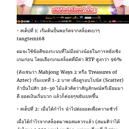
• สเต็ปที่ 1: เริ่มต้นปั้นพอร์ตจากสล็อตเบาๆ
tangtem168
ผมจะใช้ข้อดีของระบบที่ไม่มีอย่างน้อยในการหยั่งเชิง
เกมก่อน โดยเลือกเกมสล็อตที่มีค่า RTP สูงกว่า 96%
(ดังเช่นว่า Mahjong Ways 2 หรือ Treasures of
Aztec) เริ่มเบทที่ 1-2 บาท เพื่อดูรอบโบนัส (Scatter)
ถ้าปั่นไปสัก 20-30 ไม้แล้วคิดว่าสัญลักษณ์พรีเมียมมา
ดี ยอดเงินเริ่มบวก แล้วก็ค่อยๆขยับเบทขึ้น
• สเต็ปที่ 2: เมื่อได้กำไร นำไปต่อยอดเพื่อความชัวร์
เมื่อได้กำไรจากสล็อตมาพอสมควรแล้ว (สมมติว่าได้