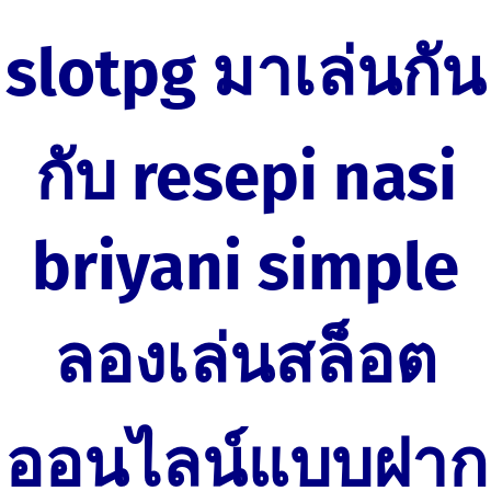
Skip
slotpg มาเล่นกัน
to
content
กับ resepi nasi
briyani simple
ลองเล่นสล็อต
ออนไลน์แบบฝาก