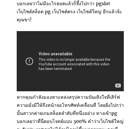
บอกเลยว่าไม่มีอะไรฮอตแล้วก็จึ้งไปกว่า pgslot
เว็บไซต์สล็อต pg เว็บไซต์ตรง เว็บไซต์ใหญ่ อีกแล้วจ้ะ
คุณขา!
หากคุณกำลังมองหาแหล่งสรุปความบันเทิงใจที่เสิร์ฟ
ความมั่งมีให้ถึงหน้าจอโทรศัพท์เคลื่อนที่ โดยยิ่งไปกว่า
นั้นสาวกค่ายเกมสล็อตลำดับที่หนึ่งอย่าง ทางเข้าpg
บอกเลยว่าที่นี่ตอบโจทย์แบบ 300% คำว่าเว็บไซต์ใหญ่