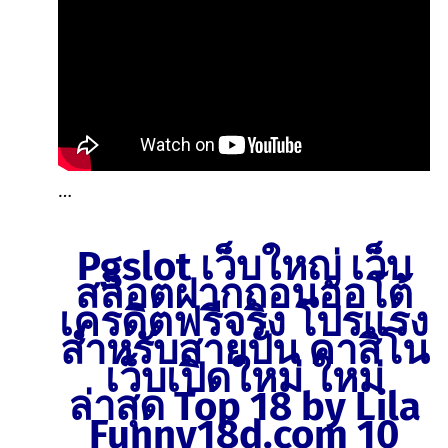
…
Pgslot เว็บใหญ่ เว็บ
สล็อตฝากถอนออโต้
เครดิตฟรีจริง โปรแรง
สำหรับสายปั่น คาสิโน
เว็บเปิดใหม่ ใหม่
ล่าสุด Top 18 by Lila
Funny18d.com 10