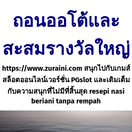
ถอนออโต้และ
สะสมรางวัลใหญ่
https://www.zuraini.com สนุกไปกับเกมส์
สล็อตออนไลน์เวอร์ชั่น PGslot และเติมเต็ม
กับความสนุกที่ไม่มีที่สิ้นสุด resepi nasi
beriani tanpa rempah