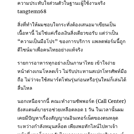
ความประทับใจส่วนตัวในฐานะผู้ใช้งานจริง
tangtem168
สิ่งที่ทำให้ผมชอบใจกระทั่งต้องเสนอมาเขียนเป็น
เนื้อหานี้ ไม่ใช่แค่เรื่องเงินสิ่งเดียวขอรับ แต่ว่าเป็น
“ความเป็นมือโปร” ของการบริการ แพลตฟอร์มนี้ถูก
ดีไซน์มาเพื่อคนไทยอย่างแท้จริง
รายการอาหารทุกอย่างเป็นภาษาไทย เข้าใจง่าย
หน้าต่างเกมโหลดเร็ว ไม่รับประทานสเปกโทรศัพท์มือ
ถือ ไม่ว่าจะใช้สมาร์ตโฟนรุ่นก่อนหรือรุ่นใหม่ก็เล่นได้
ลื่นไหล
นอกเหนือจากนี้ คณะทำงานซัพพอร์ต (Call Center)
ยังสแตนด์บายรอช่วยเหลือตลอด 1 วัน ในเวลานั้นผม
เคยมีปัญหาเรื่องสัญญาณอินเทอร์เน็ตของตนหลุด
ระหว่างกำลังหมุนสล็อต เพียงพอทักไลน์ไปหาเจ้า