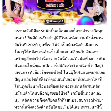
กราบสวัสดีมิตรรักนักปั่นสล็อตและก็สายล่ารางวัลทุก
คนค่ะ! ยินดีต้อนรับเข้าสู่มิติใหม่แห่งความมั่งคั่งชวน
ฝันในปี 2026 ยุคที่เราไม่จำเป็นต้องนั่งดำเนินการ
โลภๆให้หลังขดหลังแข็งเพื่อแลกเปลี่ยนกับเงินเศษ
เหรียญอีกต่อไป เนื่องจากวันนี้ตัวแม่ตัวมัมที่วงการเดิม
พันออนไลน์จะมาเปิดวาร์ปพิกัดสุดเริ่ด ชนิดที่ว่าปังปุริ
เย่จนกระทั่งต้องร้องขอชีวิต! ไหนผู้ใดกันแน่เคยพบเจอ
ปัญหาเว็บไซต์สล็อตผีๆเอเย่นต์ปลอมๆที่เล่นเท่าไหร่ก็
โดนดูดเรียบ หรือพอเพียงแจ็คพอตแตกหลักพันหลัก
หมื่นแล้วโดนบล็อกยูสเซอร์บ้าง? ยกมือขึ้นด่วนๆเลย
นะ! สลัดความตึงเครียดแล้วก็โยนประสบการณ์ห่วยๆ
พวกนั้นทิ้งลงถังสำหรับใส่ขยะไปได้เลย เพราะนาทีนี้