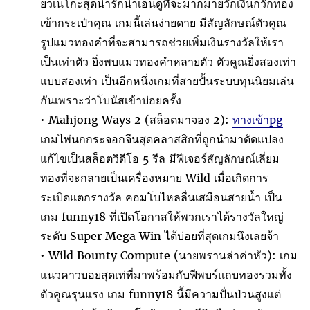
ยวเนโกะสุดน่ารักน่าเอ็นดูที่จะมากมายวักเงินกวักทอง
เข้ากระเป๋าคุณ เกมนี้เล่นง่ายดาย มีสัญลักษณ์ตัวคูณ
รูปแมวทองคำที่จะสามารถช่วยเพิ่มเงินรางวัลให้เรา
เป็นเท่าตัว ยิ่งพบแมวทองคำหลายตัว ตัวคูณยิ่งสองเท่า
แบบสองเท่า เป็นอีกหนึ่งเกมที่สายปั้นระบบทุนนิยมเล่น
กันเพราะว่าโบนัสเข้าบ่อยครั้ง
• Mahjong Ways 2 (สล็อตมาจอง 2):
ทางเข้าpg
เกมไพ่นกกระจอกจีนสุดคลาสสิกที่ถูกนำมาดัดแปลง
แก้ไขเป็นสล็อตวิดีโอ 5 รีล มีฟีเจอร์สัญลักษณ์เลี่ยม
ทองที่จะกลายเป็นเครื่องหมาย Wild เมื่อเกิดการ
ระเบิดแตกรางวัล คอมโบไหลลื่นเสมือนสายน้ำ เป็น
เกม funny18 ที่เปิดโอกาสให้พวกเราได้รางวัลใหญ่
ระดับ Super Mega Win ได้บ่อยที่สุดเกมนึงเลยจ้า
• Wild Bounty Compute (นายพรานล่าค่าหัว): เกม
แนวคาวบอยสุดเท่ที่มาพร้อมกับฟีพบร์แถบทองรวมทั้ง
ตัวคูณรุนแรง เกม funny18 นี้มีความปั่นป่วนสูงแต่