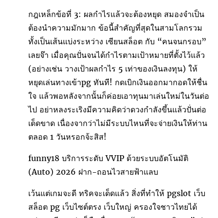
กฎเหล็กข้อที่ 3: ผลกำไรแล้วจะต้องหยุด สมองจำเป็น
ต้องนำความมักมาก ข้อนี้สำคัญที่สุดในสามโลกรวม
ทั้งเป็นเส้นแบ่งระหว่าง เซียนสล็อต กับ “คนจนกรอบ”
เลยจ๊า เมื่อคุณปั่นจนได้กำไรตามเป้าหมายที่ตั้งไว้แล้ว
(อย่างเช่น วางเป้าผลกำไร 5 เท่าของเงินลงทุน) ให้
หยุดเล่นทางเข้าpg ทันที! กดเบิกเงินออกมากอดให้ชื่น
ใจ แล้วพอหลังจากนั้นก็ค่อยเอาทุนมาเล่นใหม่ในวันต่อ
ไป อย่าหลงระเริงมีความคิดว่าดวงกำลังขึ้นแล้วปั่นต่อ
เด็ดขาด เนื่องจากว่าไม่มีระบบไหนที่จะจ่ายเงินให้ท่าน
ตลอด 1 วันหรอกจ้ะสิส!
funny18 บริการระดับ VVIP ด้วยระบบอัตโนมัติ
(Auto) 2026 ฝาก-ถอนไวสายฟ้าแลบ
เว้นแต่เกมจะดี ทริคจะเด็ดแล้ว สิ่งที่ทำให้ pgslot เว็บ
สล็อต pg เว็บไซต์ตรง เว็บใหญ่ ครองใจชาวไทยได้