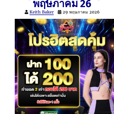
พฤษภาคม 26
Keith Baker
29 พฤษภาคม 2026