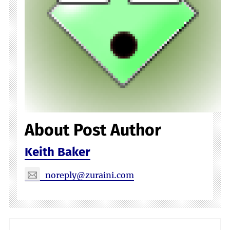
About Post Author
Keith Baker
noreply@zuraini.com