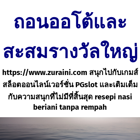
ถอนออโต้และ
สะสมรางวัลใหญ่
https://www.zuraini.com สนุกไปกับเกมส์
สล็อตออนไลน์เวอร์ชั่น PGslot และเติมเต็ม
กับความสนุกที่ไม่มีที่สิ้นสุด resepi nasi
beriani tanpa rempah