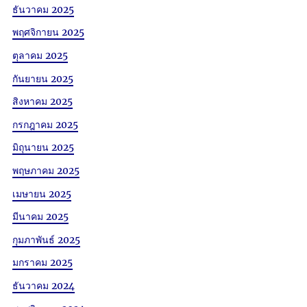
ธันวาคม 2025
พฤศจิกายน 2025
ตุลาคม 2025
กันยายน 2025
สิงหาคม 2025
กรกฎาคม 2025
มิถุนายน 2025
พฤษภาคม 2025
เมษายน 2025
มีนาคม 2025
กุมภาพันธ์ 2025
มกราคม 2025
ธันวาคม 2024